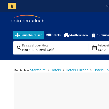
U
Pauschalreisen
Hotels
Städtereisen
Kurzurl
Reiseziel oder Hotel
Reiseze
Hotel Rio Real Golf
14.08. 
Startseite
Hotels
Hotels Europa
Hotels S
Du bist hier: