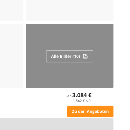
Alle Bilder (10)
3.084 €
ab
1.542 € p.P.
Zu den Angeboten