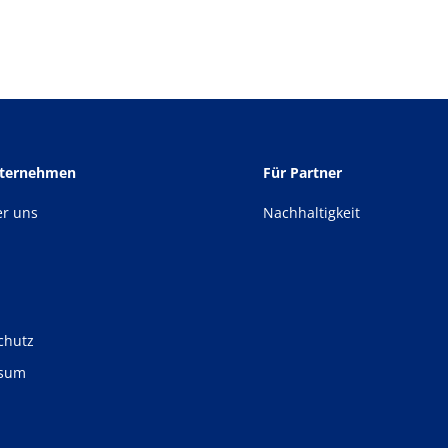
nternehmen
Für Partner
er uns
Nachhaltigkeit
chutz
ssum