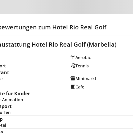
Zur Karte
bewertungen zum Hotel Rio Real Golf
ustattung Hotel Rio Real Golf (Marbella)
Aerobic
ort
Tennis
rant
ar
Minimarkt
Cafe
e für Kinder
r-Animation
sport
urfen
p
tel
ss