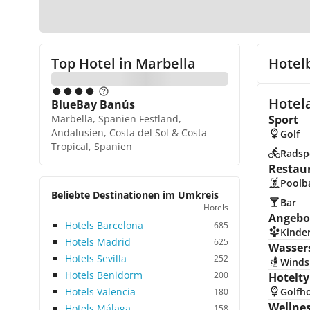
Top Hotel in
Marbella
Hotel
Hotela
BlueBay Banús
Marbella, Spanien Festland,
Sport
Andalusien, Costa del Sol & Costa
Golf
Tropical, Spanien
Radsp
Restau
Poolb
Beliebte Destinationen im Umkreis
Bar
Hotels
Angebot
Hotels Barcelona
685
Kinde
Hotels Madrid
625
Wasser
Hotels Sevilla
252
Winds
Hotels Benidorm
200
Hotelty
Hotels Valencia
Golfho
180
Wellne
Hotels Málaga
158