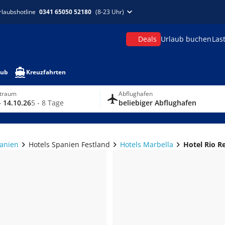
rlaubshotline
0341 65050 52180
(8-23 Uhr)
Deals
Urlaub buchen
Las
aub
Kreuzfahrten
itraum
Abflughafen
- 14.10.26
5 - 8 Tage
beliebiger Abflughafen
panien
Hotels Spanien Festland
Hotels Marbella
Hotel Rio Re