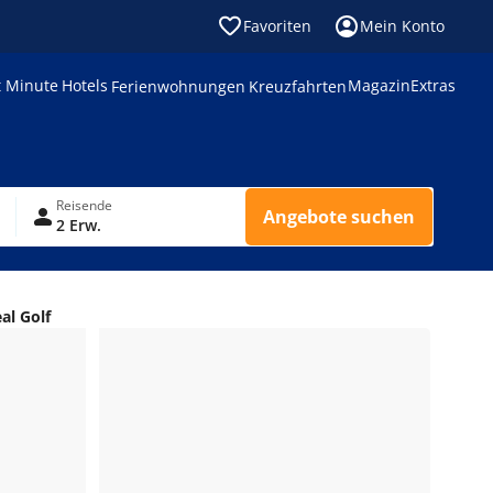
Favoriten
Mein Konto
t Minute
Hotels
Magazin
Extras
Ferienwohnungen
Kreuzfahrten
Reisende
Angebote suchen
2 Erw.
al Golf