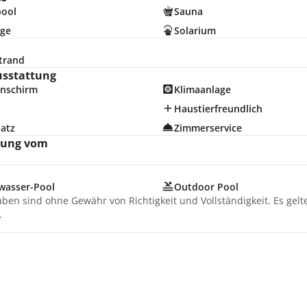
pool
Sauna
ge
Solarium
trand
usstattung
nschirm
Klimaanlage
Haustierfreundlich
latz
Zimmerservice
nung vom
hwasser-Pool
Outdoor Pool
aben sind ohne Gewähr von Richtigkeit und Vollständigkeit. Es gel
.