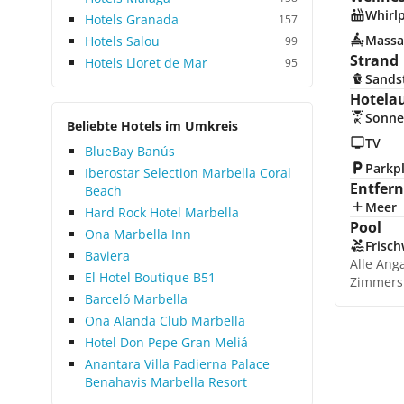
Whirl
Hotels Granada
157
Massa
Hotels Salou
99
Strand
Hotels Lloret de Mar
95
Sands
Hotela
Sonne
Beliebte Hotels im Umkreis
TV
BlueBay Banús
Parkp
Iberostar Selection Marbella Coral
Entfer
Beach
Meer
Hard Rock Hotel Marbella
Pool
Ona Marbella Inn
Frisc
Baviera
Alle Ang
El Hotel Boutique B51
Zimmers
Barceló Marbella
Ona Alanda Club Marbella
Hotel Don Pepe Gran Meliá
Anantara Villa Padierna Palace
Benahavis Marbella Resort