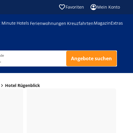
Favoriten
Mein Konto
t Minute
Hotels
Magazin
Extras
Ferienwohnungen
Kreuzfahrten
nde
Angebote suchen
.
Hotel Rügenblick