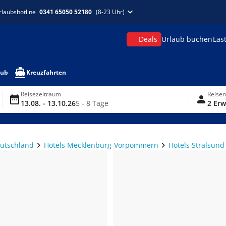
rlaubshotline
0341 65050 52180
(8-23 Uhr)
Deals
Urlaub buchen
Las
aub
Kreuzfahrten
Reisezeitraum
Reise
13.08. - 13.10.26
5 - 8 Tage
2 Erw
eutschland
Hotels Mecklenburg-Vorpommern
Hotels Stralsund