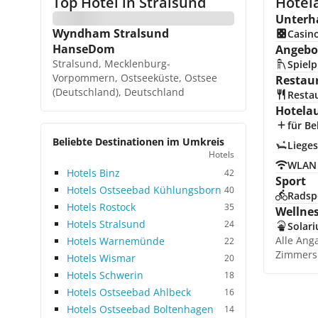
Top Hotel in
Stralsund
Hotela
Unterh
Wyndham Stralsund
Casin
HanseDom
Angebot
Stralsund, Mecklenburg-
Spielp
Vorpommern, Ostseeküste, Ostsee
Restau
(Deutschland), Deutschland
Resta
Hotela
für Be
Beliebte Destinationen im Umkreis
Lieges
Hotels
WLAN
Hotels Binz
42
Sport
Hotels Ostseebad Kühlungsborn
40
Radsp
Hotels Rostock
35
Wellne
Hotels Stralsund
24
Solar
Alle Ang
Hotels Warnemünde
22
Zimmers
Hotels Wismar
20
Hotels Schwerin
18
Hotels Ostseebad Ahlbeck
16
Hotels Ostseebad Boltenhagen
14