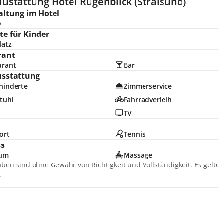
ustattung Hotel Rügenblick (Stralsund)
altung im Hotel
o
e für Kinder
latz
rant
urant
Bar
usstattung
hinderte
Zimmerservice
tuhl
Fahrradverleih
TV
ort
Tennis
ss
ium
Massage
aben sind ohne Gewähr von Richtigkeit und Vollständigkeit. Es gel
.