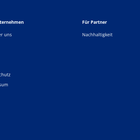
nternehmen
Für Partner
er uns
Nachhaltigkeit
chutz
ssum