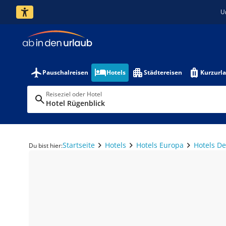
U
Pauschalreisen
Hotels
Städtereisen
Kurzurl
Reiseziel oder Hotel
Hotel Rügenblick
Startseite
Hotels
Hotels Europa
Hotels D
Du bist hier: