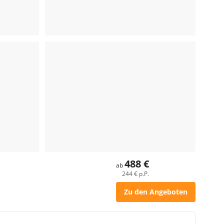
488 €
ab
244 € p.P.
Zu den Angeboten