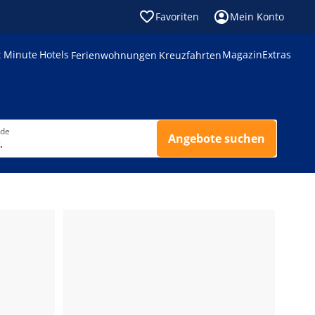
Favoriten
Mein Konto
t Minute
Hotels
Magazin
Extras
Ferienwohnungen
Kreuzfahrten
nde
Angebote suchen
.