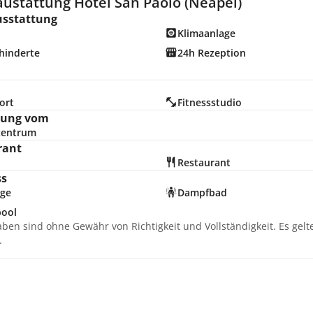
austattung Hotel San Paolo (Neapel)
usstattung
Klimaanlage
hinderte
24h Rezeption
ort
Fitnessstudio
nung vom
zentrum
rant
Restaurant
ss
ge
Dampfbad
pool
aben sind ohne Gewähr von Richtigkeit und Vollständigkeit. Es gel
.