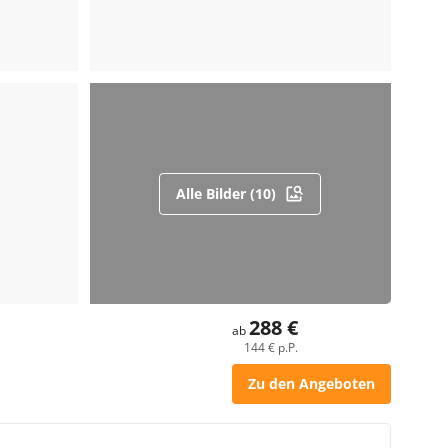
Alle Bilder (10)
288 €
ab
144 € p.P.
Zu den Angeboten