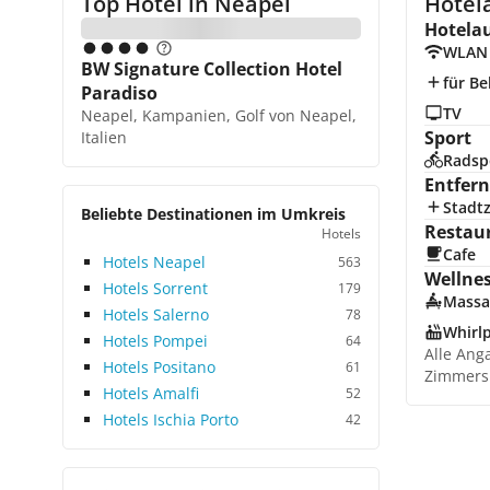
Top Hotel in
Neapel
Hotel
Hotela
WLAN
BW Signature Collection Hotel
für Be
Paradiso
TV
Neapel, Kampanien, Golf von Neapel,
Sport
Italien
Radsp
Entfer
Stadt
Beliebte Destinationen im Umkreis
Restau
Hotels
Cafe
Hotels Neapel
563
Wellne
Hotels Sorrent
179
Massa
Hotels Salerno
78
Whirl
Hotels Pompei
64
Alle Ang
Hotels Positano
61
Zimmers
Hotels Amalfi
52
Hotels Ischia Porto
42