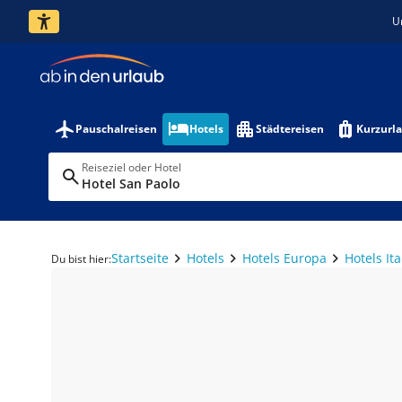
U
Pauschalreisen
Hotels
Städtereisen
Kurzurl
Reiseziel oder Hotel
Hotel San Paolo
Startseite
Hotels
Hotels Europa
Hotels Ita
Du bist hier: