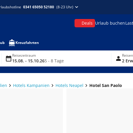
rlaubshotline
0341 65050 52180
(8-23 Uhr)
Deals
Urlaub buchen
Las
aub
Kreuzfahrten
Reisezeitraum
Reise
15.08. - 15.10.26
5 - 8 Tage
2 Erw
lien
Hotels Kampanien
Hotels Neapel
Hotel San Paolo