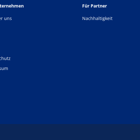
nternehmen
Für Partner
er uns
Nachhaltigkeit
chutz
ssum