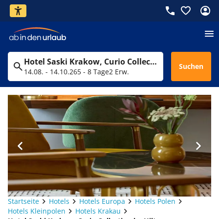
Hotel Saski Krakow, Curio Collection by Hilton
Suchen
14.08. - 14.10.26
5 - 8 Tage
2 Erw.
Startseite
Hotels
Hotels Europa
Hotels Polen
Hotels Kleinpolen
Hotels Krakau