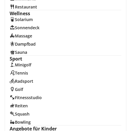
Restaurant
Wellness
Solarium
Sonnendeck
Massage
Dampfbad
Sauna
Sport
Minigolf
Tennis
Radsport
Golf
Fitnessstudio
Reiten
Squash
Bowling
Angebote für Kinder