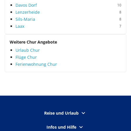
Davos Dorf
10
Lenzerheide
8
Sils-Maria
8
Laax
7
Weitere Chur Angebote
Urlaub Chur
Flüge Chur
Ferienwohnung Chur
Reise und Urlaub
Infos und Hilfe