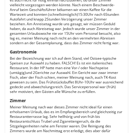
es auch nicht für nötig einmal nachzusehen, ob unser Zimmer
vielleicht vorgezogen werden könnte. Nach einem Beschwerde-
Anruf beim Geschäftsführer békamen wir einen Kaffee für die
Wartezeit und konnten (schnellstmöglich)15:30Uhr nach 6Stunden
Autofahrt und knapp 2Stunden Verzögerung unser Zimmer
beziehen. Am Anreisetag wurde uns gesagt, wir müssen Geduld
haben, da auch Abreisetag war. Jedoch wurde unser Zimmer in der
gesamten Urlaubswoche nie vor 15Uhr vom Personal besucht, also
lag es, meiner Meinung nach nicht an den vermehrten Abreisen
sondern an der Gesamtplanung, dass das Zimmer nicht fertig war.
Gastronomie
Bei der Bezeichnung war ich auf dem Stand, viel Ostsee-typische
Speisen zur Auswahl zu haben. FALSCH! Es ist ein italienisches
Restaurant. In der HP hatte man eine Vor-/ oder Nachspeise
(umtägig)und 2Gerichte zur Auswahl. Ein Gericht war zwar immer
Fisch, aber der Fisch schien, meiner Meinung nach, auch TK-Kost
gewesen zu sein. Das Frühstücksbuffet 8Uhr-10Uhr war ausreichend
gedeckt und abwechslungsreich. Das Servicepersonal war (früh)
sehr motiviert, den Gästen alle Wünsche zu erfüllen.
Zimmer
Meiner Meinung nach war dieses Zimmer nicht ideal für einen
erholsamen Urlaub, das es im Empfangsbereich und gleichzeitig zur
Restaurantterrasse lag. Sehr hellhörig und von früh bis
Restaurantschluss Trubel und Zigarettengeruch, da die
Sitzgelegenheiten nahe am Fenster waren. Die Reinigung des
Zimmers wurde am Nachmittag erst erledigt, dies aber dafür