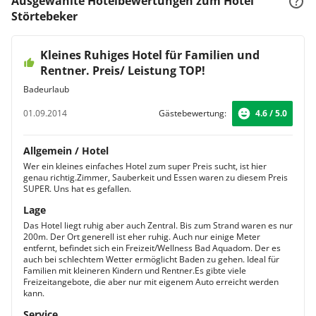
Ausgewählte Hotelbewertungen zum Hotel
Störtebeker
Kleines Ruhiges Hotel für Familien und
Rentner. Preis/ Leistung TOP!
Badeurlaub
01.09.2014
Gästebewertung:
4.6 / 5.0
Allgemein / Hotel
Wer ein kleines einfaches Hotel zum super Preis sucht, ist hier
genau richtig.Zimmer, Sauberkeit und Essen waren zu diesem Preis
SUPER. Uns hat es gefallen.
Lage
Das Hotel liegt ruhig aber auch Zentral. Bis zum Strand waren es nur
200m. Der Ort generell ist eher ruhig. Auch nur einige Meter
entfernt, befindet sich ein Freizeit/Wellness Bad Aquadom. Der es
auch bei schlechtem Wetter ermöglicht Baden zu gehen. Ideal für
Familien mit kleineren Kindern und Rentner.Es gibte viele
Freizeitangebote, die aber nur mit eigenem Auto erreicht werden
kann.
Service