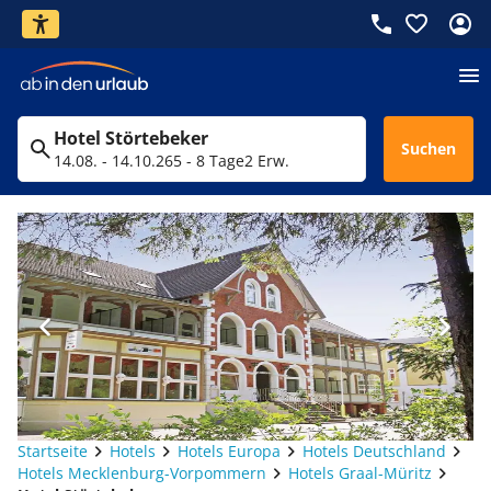
Hotel Störtebeker
Suchen
14.08. - 14.10.26
5 - 8 Tage
2 Erw.
Startseite
Hotels
Hotels Europa
Hotels Deutschland
Hotels Mecklenburg-Vorpommern
Hotels Graal-Müritz