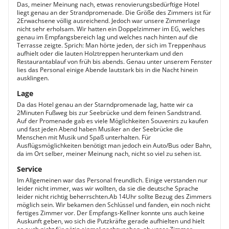
Das, meiner Meinung nach, etwas renovierungsbedürftige Hotel
liegt genau an der Strandpromenade. Die Größe des Zimmers ist für
2Erwachsene völlig ausreichend. Jedoch war unsere Zimmerlage
nicht sehr erholsam. Wir hatten ein Doppelzimmer im EG, welches
genau im Empfangsbereich lag und welches nach hinten auf die
Terrasse zeigte. Sprich: Man hörte jeden, der sich im Treppenhaus
aufhielt oder die lauten Holztreppen herunterkam und den
Restaurantablauf von früh bis abends. Genau unter unserem Fenster
lies das Personal einige Abende lautstark bis in die Nacht hinein
ausklingen.
Lage
Da das Hotel genau an der Starndpromenade lag, hatte wir ca
2Minuten Fußweg bis zur Seebrücke und dem feinen Sandstrand.
Auf der Promenade gab es viele Möglichkeiten Souvenirs zu kaufen
und fast jeden Abend haben Musiker an der Seebrücke die
Menschen mit Musik und Spaß unterhalten. Für
Ausflügsmöglichkeiten benötigt man jedoch ein Auto/Bus oder Bahn,
da im Ort selber, meiner Meinung nach, nicht so viel zu sehen ist.
Service
Im Allgemeinen war das Personal freundlich. Einige verstanden nur
leider nicht immer, was wir wollten, da sie die deutsche Sprache
leider nicht richtig beherrschten.Ab 14Uhr sollte Bezug des Zimmers
möglich sein. Wir bekamen den Schlüssel und fanden, ein noch nicht
fertiges Zimmer vor. Der Empfangs-Kellner konnte uns auch keine
Auskunft geben, wo sich die Putzkräfte gerade aufhielten und hielt