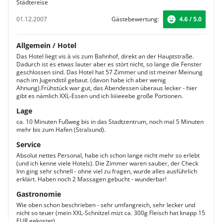
Städtereise
01.12.2007
Gästebewertung:
4.6 / 5.0
Allgemein / Hotel
Das Hotel liegt vis à vis zum Bahnhof, direkt an der Hauptstraße.
Dadurch ist es etwas lauter aber es stört nicht, so lange die Fenster
geschlossen sind. Das Hotel hat 57 Zimmer und ist meiner Meinung
nach im Jugendstil gebaut. (davon habe ich aber wenig
Ahnung).Frühstück war gut, das Abendessen überaus lecker - hier
gibt es nämlich XXL-Essen und ich liiiieeebe große Portionen.
Lage
ca. 10 Minuten Fußweg bis in das Stadtzentrum, noch mal 5 Minuten
mehr bis zum Hafen (Stralsund).
Service
Absolut nettes Personal, habe ich schon lange nicht mehr so erlebt
(und ich kenne viele Hotels). Die Zimmer waren sauber, der Check
Inn ging sehr schnell - ohne viel zu fragen, wurde alles ausführlich
erklärt. Haben noch 2 Massagen gebucht - wunderbar!
Gastronomie
Wie oben schon beschrieben - sehr umfangreich, sehr lecker und
nicht so teuer (mein XXL-Schnitzel mizt ca. 300g Fleisch hat knapp 15
EUR gekostet).