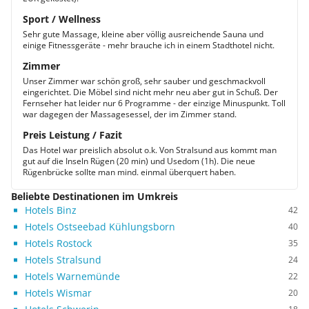
Sport / Wellness
Sehr gute Massage, kleine aber völlig ausreichende Sauna und
einige Fitnessgeräte - mehr brauche ich in einem Stadthotel nicht.
Zimmer
Unser Zimmer war schön groß, sehr sauber und geschmackvoll
eingerichtet. Die Möbel sind nicht mehr neu aber gut in Schuß. Der
Fernseher hat leider nur 6 Programme - der einzige Minuspunkt. Toll
war dagegen der Massagesessel, der im Zimmer stand.
Preis Leistung / Fazit
Das Hotel war preislich absolut o.k. Von Stralsund aus kommt man
gut auf die Inseln Rügen (20 min) und Usedom (1h). Die neue
Rügenbrücke sollte man mind. einmal überquert haben.
Beliebte Destinationen im Umkreis
Hotels Binz
42
Hotels Ostseebad Kühlungsborn
40
Hotels Rostock
35
Hotels Stralsund
24
Hotels Warnemünde
22
Hotels Wismar
20