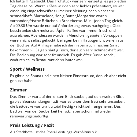
Ich hatte HP gebucht. Das Frühstück war sehr einseitig, es gab jeden
Tag dasselbe. Wurst u Käse wurden sehr lieblos präsentiert, es war
eindeutig eingeschweißtes u meiner Meinung nach nicht sehr
schmackhaft. Marmelade,Honig,Butter,Margarine waren
vorhanden,frische Brötchen u Brot ebenso. Müsli jeden Tag gleich.
Ab 09.30 Uhr wurde nur auf Anforderung etwas nachgelegt. Obst
beschränkte sich meist auf Äpfel. Kaffee war immer frisch und
ausreichen. Abendessen wurde in Menüform geboten: Vorsuppen
waren nicht selbst gekocht, Beilagen beim Hauptgericht waren aus
der Büchse. Auf Anfrage habe ich dann aber auch frischen Salat
bekommen :-). Es gab häufig Fisch, der auch sehr schmackhaft war.
Die Bedienung war sehr freundlich. Es gab öfter Busreisende,
wodurch es im Restaurant dann lauter war.
Sport / Wellness
Es gibt eine Sauna und einen kleinen Fitnessraum, den ich aber nicht
genutzt habe.
Zimmer
Das Zimmer war auf den ersten Blick sauber, auf den zweiten Blick
gab es Beanstandungen, z.B. war es unter dem Bett sehr unsauber,
die Bettdecke war uralt u total fleckig - nicht sehr angenehm. Das
Bad war von der Sauberkeit her o.k., aber schon mal wieder
renovierungsbedürftig.
Preis Leistung / Fazit
Als Stadthotel ist das Preis-Leistungs-Verhältnis o.k.