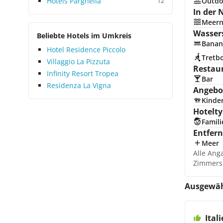
Hotels Parghelia
Outdo
12
In der 
Meer
Wasser
Beliebte Hotels im Umkreis
Banan
Hotel Residence Piccolo
Tretb
Villaggio La Pizzuta
Restau
Infinity Resort Tropea
Bar
Residenza La Vigna
Angebot
Kinde
Hotelty
Famili
Entfer
Meer
Alle Ang
Zimmers
Ausgewäh
Ital