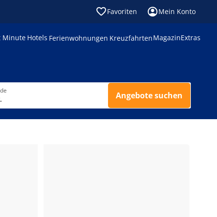
Favoriten
Mein Konto
t Minute
Hotels
Magazin
Extras
Ferienwohnungen
Kreuzfahrten
nde
Angebote suchen
.