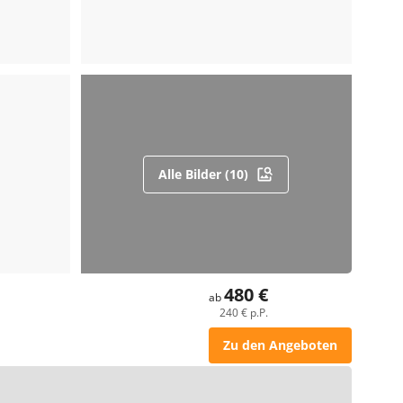
Alle Bilder (10)
480 €
ab
240 € p.P.
Zu den Angeboten