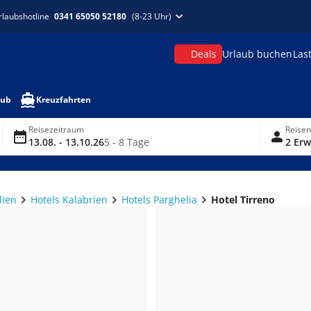
rlaubshotline
0341 65050 52180
(8-23 Uhr)
Deals
Urlaub buchen
Las
aub
Kreuzfahrten
Reisezeitraum
Reise
13.08. - 13.10.26
5 - 8 Tage
2 Erw
lien
Hotels Kalabrien
Hotels Parghelia
Hotel Tirreno