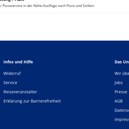
r Pizzaservice in der Nähe.Ausflüge nach Pizzo und Sizilien.
Infos und Hilfe
Das U
Widerruf
Wir üb
Service
Jobs
Reiseveranstalter
Presse
Erklärung zur Barrierefreiheit
AGB
Datens
Impre