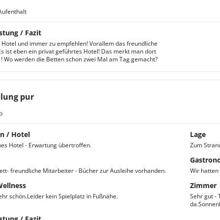
Aufenthalt
stung / Fazit
 Hotel und immer zu empfehlen! Vorallem das freundliche
Es ist eben ein privat geführtes Hotel! Das merkt man dort
! Wo werden die Betten schon zwei Mal am Tag gemacht?
lung pur
b
n / Hotel
Lage
es Hotel - Erwartung übertroffen.
Zum Stran
Gastron
nett- freundliche Mitarbeiter - Bücher zur Ausleihe vorhanden.
Wir hatten
Wellness
Zimmer
ehr schön.Leider kein Spielplatz in Fußnähe.
Sehr gut -
da.Sonnenl
stung / Fazit