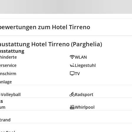
Zur Karte
bewertungen zum Hotel Tirreno
ustattung Hotel Tirreno (Parghelia)
usstattung
hinderte
WLAN
rservice
Liegestuhl
nschirm
TV
anlage
Volleyball
Radsport
ss
ium
Whirlpool
trand