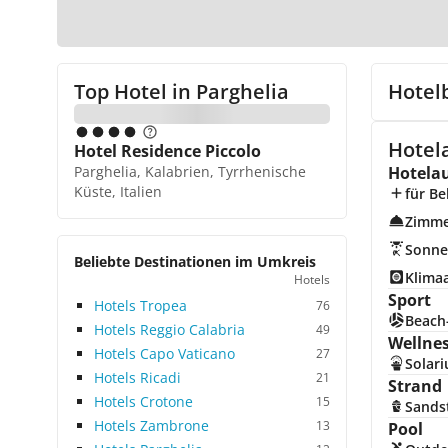
Top Hotel in
Parghelia
Hotel
Hotela
Hotel Residence Piccolo
Parghelia, Kalabrien, Tyrrhenische
Hotela
Küste, Italien
für Be
Zimme
Sonne
Beliebte Destinationen im Umkreis
Klima
Hotels
Sport
Hotels Tropea
76
Beach-
Hotels Reggio Calabria
49
Wellne
Hotels Capo Vaticano
27
Solar
Hotels Ricadi
21
Strand
Hotels Crotone
15
Sands
Hotels Zambrone
13
Pool