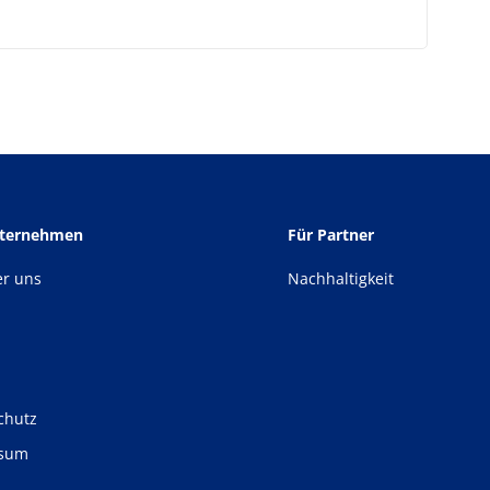
nternehmen
Für Partner
er uns
Nachhaltigkeit
chutz
ssum