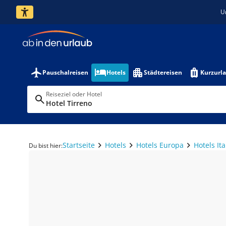
U
Pauschalreisen
Hotels
Städtereisen
Kurzurl
Reiseziel oder Hotel
Hotel Tirreno
Startseite
Hotels
Hotels Europa
Hotels Ita
Du bist hier: