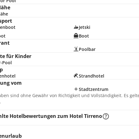
or Pool
Nähe
nähe
sport
enboot
Jetski
oot
Boot
rant
Poolbar
e für Kinder
r-Pool
p
enhotel
Strandhotel
nung vom
Stadtzentrum
aben sind ohne Gewähr von Richtigkeit und Vollständigkeit. Es gel
.
lte Hotelbewertungen zum Hotel Tirreno
ienurlaub