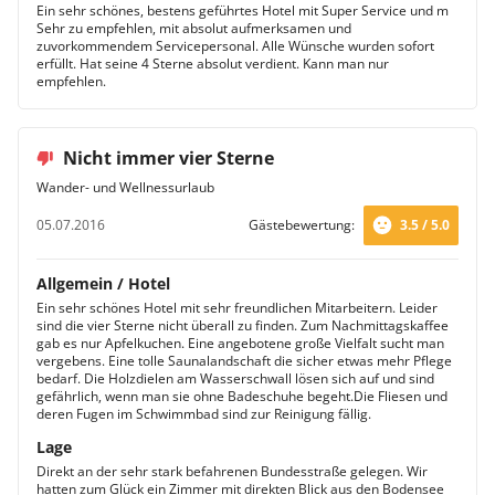
Ein sehr schönes, bestens geführtes Hotel mit Super Service und m
Sehr zu empfehlen, mit absolut aufmerksamen und
zuvorkommendem Servicepersonal. Alle Wünsche wurden sofort
erfüllt. Hat seine 4 Sterne absolut verdient. Kann man nur
empfehlen.
Nicht immer vier Sterne
Wander- und Wellnessurlaub
05.07.2016
Gästebewertung:
3.5 / 5.0
Allgemein / Hotel
Ein sehr schönes Hotel mit sehr freundlichen Mitarbeitern. Leider
sind die vier Sterne nicht überall zu finden. Zum Nachmittagskaffee
gab es nur Apfelkuchen. Eine angebotene große Vielfalt sucht man
vergebens. Eine tolle Saunalandschaft die sicher etwas mehr Pflege
bedarf. Die Holzdielen am Wasserschwall lösen sich auf und sind
gefährlich, wenn man sie ohne Badeschuhe begeht.Die Fliesen und
deren Fugen im Schwimmbad sind zur Reinigung fällig.
Lage
Direkt an der sehr stark befahrenen Bundesstraße gelegen. Wir
hatten zum Glück ein Zimmer mit direkten Blick aus den Bodensee