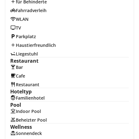
für Behinderte
Fahrradverleih
WLAN
TV
Parkplatz
Haustierfreundlich
Liegestuhl
Restaurant
Bar
Cafe
Restaurant
Hoteltyp
Familienhotel
Pool
Indoor Pool
Beheizter Pool
Wellness
Sonnendeck