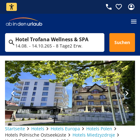
Hotel Trofana Wellness & SPA
Suchen
14.08. - 14.10.26
5 - 8 Tage
2 Erw.
Startseite
Hotels
Hotels Europa
Hotels Polen
Hotels Polnische Ostseeküste
Hotels Miedzyzdroje