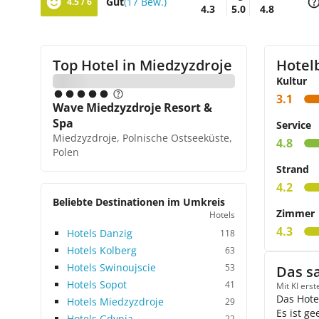
Gut
(17 Bew.)
4.5 / 6
4.3
5.0
4.8
Top Hotel in
Miedzyzdroje
Hotel
Kultur
3.1
Wave Miedzyzdroje Resort &
Spa
Service
Miedzyzdroje, Polnische Ostseeküste,
4.8
Polen
Strand
4.2
Beliebte Destinationen im Umkreis
Zimmer
Hotels
4.3
Hotels Danzig
118
Hotels Kolberg
63
Hotels Swinoujscie
53
Das s
Hotels Sopot
41
Mit KI ers
Das Hote
Hotels Miedzyzdroje
29
Es ist g
Hotels Gdynia
22