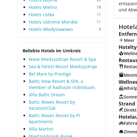
entspann
Hotels Mielno
18
und Abw
Hotels Ustka
11
Hotels Ustronie Morskie
11
Hotel
Hotels Wladyslawowo
9
Entfer
Meer
Hotelty
Beliebte Hotels im Umkreis
Welln
Wave Miedzyzdroje Resort & Spa
Restau
Sea & Forest Resort Miedzyzdroje
Resta
Bel Mare by Prestige
Minim
Baltic View Resort & SPA, a
Wellne
member of Radisson Individuals
Whirl
Villa Baltic Dream
Sonne
Baltic Waves Resort by
Strand
VacationClub
Direkt
Baltic Waves Resort by PI
Hotela
Apartments
Fahrra
Villa Martini
Zimme
Miedzyzdrojski Rynek