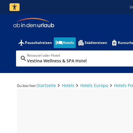
U
Pauschalreisen
Hotels
Städtereisen
Kurzurl
Reiseziel oder Hotel
Vestina Wellness & SPA Hotel
Startseite
Hotels
Hotels Europa
Hotels Po
Du bist hier: