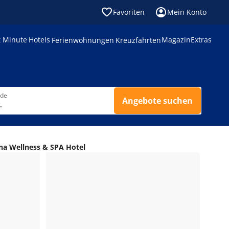
Favoriten
Mein Konto
t Minute
Hotels
Magazin
Extras
Ferienwohnungen
Kreuzfahrten
nde
Angebote suchen
.
na Wellness & SPA Hotel