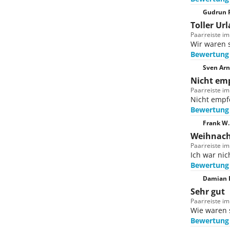
Gudrun R
Toller Ur
Paar
reiste i
Wir waren s
Bewertung
Sven Arn
Nicht em
Paar
reiste i
Nicht empf
Bewertung
Frank W.
Weihnach
Paar
reiste i
Ich war nic
Bewertung
Damian 
Sehr gut
Paar
reiste i
Wie waren 
Bewertung