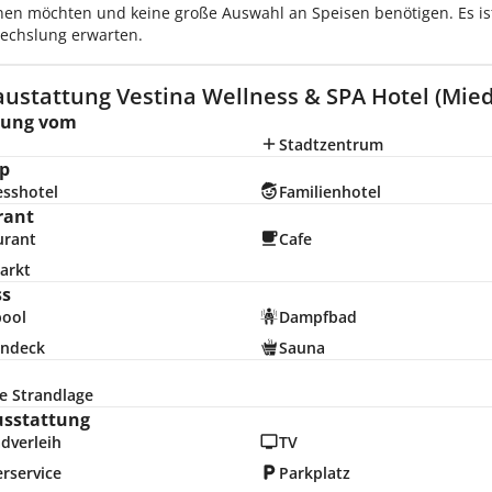
en möchten und keine große Auswahl an Speisen benötigen. Es ist 
echslung erwarten.
austattung Vestina Wellness & SPA Hotel (Mied
nung vom
Stadtzentrum
p
esshotel
Familienhotel
rant
urant
Cafe
arkt
ss
pool
Dampfbad
ndeck
Sauna
e Strandlage
usstattung
dverleih
TV
rservice
Parkplatz