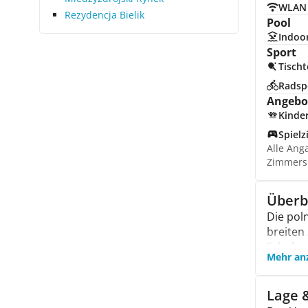
WLAN
Rezydencja Bielik
Pool
Indoo
Sport
Tischt
Radsp
Angebot
Kinde
Spiel
Alle Ang
Zimmers
Überb
Die pol
breiten 
Erholun
Mehr an
Ausgang
Das Hot
Zugang 
Lage 
verschi