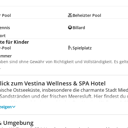
r Pool
Beheizter Pool
ennis
Billard
ort
e für Kinder
r-Pool
Spielplatz
zimmer
aben sind ohne Gewähr von Richtigkeit und Vollständigkeit. Es gel
.
lick zum Vestina Wellness & SPA Hotel
nische Ostseeküste, insbesondere die charmante Stadt Miedz
Sandstränden und der frischen Meeresluft. Hier findest du d
g und Naturerlebnisse verbindet. Das Vestina Wellness & SPA
zeigen
spunkt, um diese wunderschöne Region zu erkunden und di
el empfängt dich mit 179 komfortablen Zimmern und liegt d
zu Sonne und Meer hast. Ein gut gepflegter Spa-Bereich mi
& Umgebung
edenen Saunen lädt zur Entspannung ein, während aktive Gä