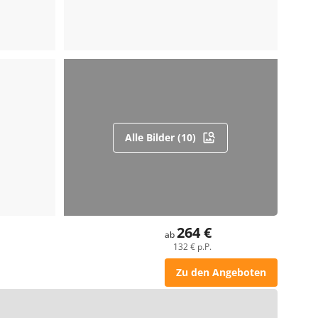
Alle Bilder (10)
264 €
ab
132 € p.P.
Zu den Angeboten