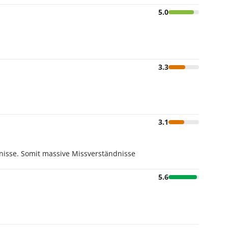
5.0
3.3
3.1
tnisse. Somit massive Missverständnisse
5.6