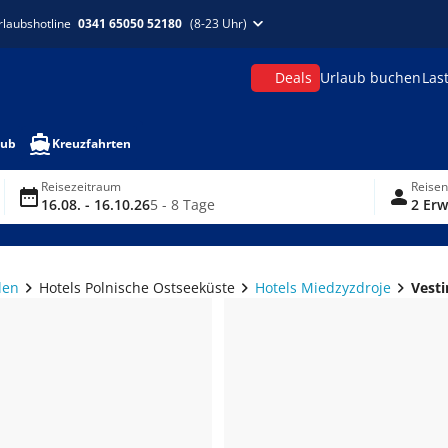
rlaubshotline
0341 65050 52180
(8-23 Uhr)
Deals
Urlaub buchen
Las
aub
Kreuzfahrten
Reisezeitraum
Reise
16.08. - 16.10.26
5 - 8 Tage
2 Erw
len
Hotels Polnische Ostseeküste
Hotels Miedzyzdroje
Vesti