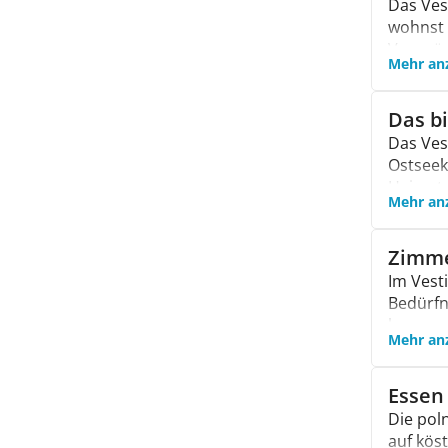
Das Ves
nutzen k
wohnst 
Unterha
Vergnüg
Mehr an
Str
Osts
Das bi
Zen
Das Ves
Mied
Ostseek
der 
Heimat 
Nat
Mehr an
Wel
suc
Whir
Zimme
kan
Im Vest
Frei
Bedürfn
erku
kommen 
ein
Mehr an
Kom
Ser
für 
eine
Essen
den 
Zimm
Die pol
Sch
Gas
auf köst