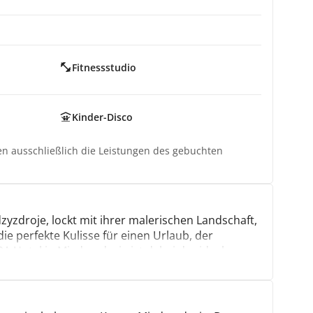
Fitnessstudio
Kinder-Disco
ten ausschließlich die Leistungen des gebuchten
yzdroje, lockt mit ihrer malerischen Landschaft,
ie perfekte Kulisse für einen Urlaub, der
 Hotel in Miedzyzdroje ist dabei der ideale
e Seele baumeln zu lassen.
irekt am Strand, sodass du jederzeit einfachen
t großem Innenpool, Whirlpool und
ste das Fitnessstudio oder den Fahrradverleih