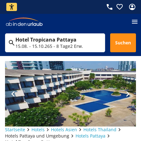
Hotel Tropicana Pattaya
Suchen
15.08. - 15.10.26
5 - 8 Tage
2 Erw.
Startseite
Hotels
Hotels Asien
Hotels Thailand
Hotels Pattaya und Umgebung
Hotels Pattaya