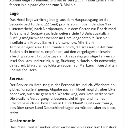
Auffahrwege vorhanden. Uns hat es sehr gut im Hotel gefallen, wir
fahren in ein paar Wochen zum 3. Mal hin!
Lage
Das Hotel liegt wirklich günstig, aus dem Hauptausgang an die
Second-road 10 Baht (22 Cent) pro Person mit dem Bahtbus/Taxi
(Linienverkehr) nach Nordpattaya, aus dem Garten zur Beach-road
10 Baht nach Südpattaya. Jede weitere Linie 10 Baht zusätzlich.
Ausflugsmöglichkeiten werden im Hotel angeboten, z. Beispiel:
Inselfahrten, Krokodilfarm, Elefantenshow, Mini-Siam,
Tempelanlagen usw. Die Strände sind ok, die Wasserqualität zum
Baden nicht immer zu empfehlen, auf den vorgelagerten Inseln
allerdings super. In Südpattaya am Anlegesteg günstige Fähren zur
Insel Koh Larn und zurück, billig, Buchung in Hotels nicht notwendig,
da teurer!. Einkaufsmöglichketen super, auf Märkten, in Geschäften
und Kaufhäusern.
Service
Der Service im Hotel ist gut, das Personal freundlich. Wäschereien
gibt es "draußen" genug, Abgabe auch im Hotel möglich, aber bitte
bedenken, auch sie geben die Wäsche weg, das Hotel vedient mit!
Die ärztliche Versorgung ist bestens, viel billiger und meines
Erachtens auch viel besser als in Deutschland! Es ist zwar traurig,
dies über unser Land Deutschland sagen zu müssen, aber es ist so,
leider!
Gastronomie
Das Restaurant ist sauber, aber wir besuchen es nur zum Frühstück,