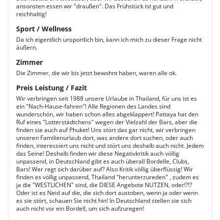
ansonsten essen wir "draußen". Das Frühstück ist gut und
reichhaltig!
Sport / Wellness
Da ich eigentlich unsportlich bin, kann ich mich zu dieser Frage nicht
äußern.
Zimmer
Die Zimmer, die wir bis jetzt bewohnt haben, waren alle ok.
Preis Leistung / Fazit
Wir verbringen seit 1988 unsere Urlaube in Thailand, für uns ist es
ein "Nach-Hause-fahren"! Alle Regionen des Landes sind
wunderschön, wir haben schon alles abgeklappert! Pattaya hat den
Ruf eines "Lotterstädtchens" wegen der Vielzahl der Bars, aber die
finden sie auch auf Phuket! Uns stört das gar nicht, wir verbringen
unseren Familienurlaub dort, was andere dort suchen, oder auch
finden, interessiert uns nicht und stört uns deshalb auch nicht. Jedem
das Seine! Deshalb finden wir diese Negativkritik auch völlig
unpassend, in Deutschland gibt es auch überall Bordelle, Clubs,
Bars! Wer regt sich darüber auf? Also Kritik völlig überflüssig! Wir
finden es völlig unpassend, Thailand "herunterzureden" , zudem es
ja die "WESTLICHEN" sind, die DIESE Angebote NUTZEN, oder!?!?
Oder ist es Neid auf die, die sich dort austoben, wenn ja oder wenn
es sie stört, schauen Sie nicht hin! In Deutschland stellen sie sich
auch nicht vor ein Bordell, um sich aufzuregen!