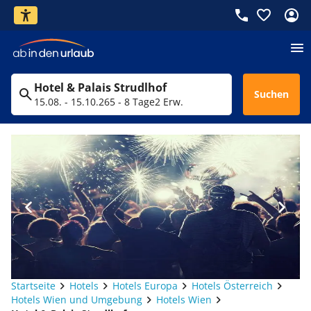
Hotel & Palais Strudlhof
Suchen
15.08. - 15.10.26
5 - 8 Tage
2 Erw.
Startseite
Hotels
Hotels Europa
Hotels Österreich
Hotels Wien und Umgebung
Hotels Wien