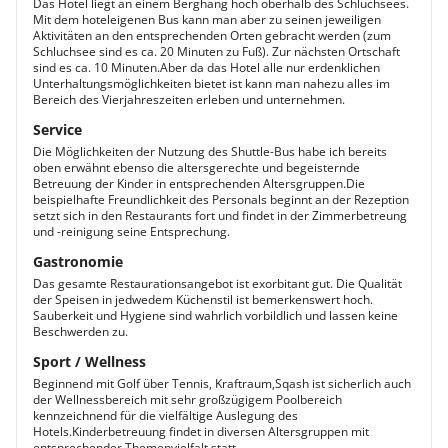
Das Hotel liegt an einem Berghang hoch oberhalb des Schluchsees.
Mit dem hoteleigenen Bus kann man aber zu seinen jeweiligen
Aktivitäten an den entsprechenden Orten gebracht werden (zum
Schluchsee sind es ca. 20 Minuten zu Fuß). Zur nächsten Ortschaft
sind es ca. 10 Minuten.Aber da das Hotel alle nur erdenklichen
Unterhaltungsmöglichkeiten bietet ist kann man nahezu alles im
Bereich des Vierjahreszeiten erleben und unternehmen.
Service
Die Möglichkeiten der Nutzung des Shuttle-Bus habe ich bereits
oben erwähnt ebenso die altersgerechte und begeisternde
Betreuung der Kinder in entsprechenden Altersgruppen.Die
beispielhafte Freundlichkeit des Personals beginnt an der Rezeption
setzt sich in den Restaurants fort und findet in der Zimmerbetreung
und -reinigung seine Entsprechung.
Gastronomie
Das gesamte Restaurationsangebot ist exorbitant gut. Die Qualität
der Speisen in jedwedem Küchenstil ist bemerkenswert hoch.
Sauberkeit und Hygiene sind wahrlich vorbildlich und lassen keine
Beschwerden zu.
Sport / Wellness
Beginnend mit Golf über Tennis, Kraftraum,Sqash ist sicherlich auch
der Wellnessbereich mit sehr großzügigem Poolbereich
kennzeichnend für die vielfältige Auslegung des
Hotels.Kinderbetreuung findet in diversen Altersgruppen mit
entsprechender Themenvielfalt statt.