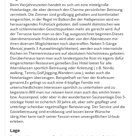
Beim Vierjahreszeiten handelt es sich um eine mittelgroße
Hotelanlage, die aber dennoch den Charme persönlicher Betreung
vermittelt. Die Zimmer sind großzügig gehalten und komfortabel
eingerichtet, in der Regel mi Balkon.Bei der Halbpension wird ein
herausragendes Frühstück geboten, daß sowohl diätistischen wie
auch schlemmenden Gesichtspunkten mehr als gerecht wird. Auf
der Terrasse kann man so den Tag ausgezeichnet beginnen.Dieses
überdimensionale Frühstück wird aber von den Abendessen mit
ihren diversen Möglichkeiten noch übertroffen. Neben 5-Gänge
Menüs( jeweils 3 Auswahlmöglichkeiten). werden auch internatiole
Küchen im Themenrestaurant auf absolutem höchstniveau geboten.
Darüberhinaus kann man auch landestypische Kost im eigens dafür
eingerichteten Restaurant genießen.Das Hotel bietet für alle
Altersklassen sportlich Betreuung oder Anleitung ( z.B. Nordic
walking, Tennis,Golf,Jogging,Wandern usw.), wobei auch die
Hotelanlagen überzeugen. Beispielhaft sei hier der Kraftraum
genannt.Es gelingt so auch eine 4-köpfige Familie mit
unterschiedlichsten Interessen sportlich zu unterhalten und zu
begeistern.Will man nur relaxen kann man auch das am/im Innen-
bzw. Aussenpool, oder aber in der wunderbaren Saunaanlage.Das 5-
stöckige Hotel ist sicherlich 30 Jahre alt, aber sehr gepflegt und
unterliegt scheinbar regelmäßiger Renovierung. Der Service und die
Gästebetreuung sind erstklassig und lassen keine Wünsche
übrig.Hier kann nach seiner Fasson einen unvergeßlichen Urlaub
erleben.
Lage