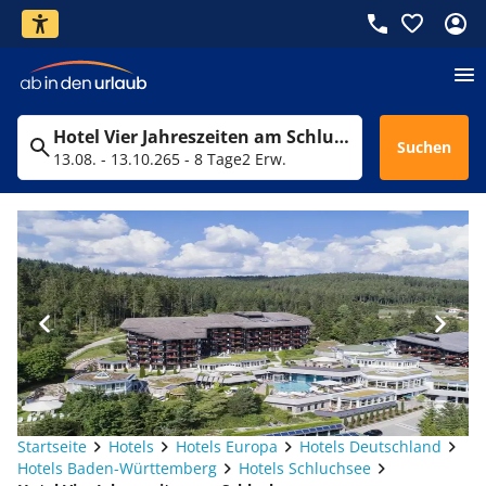
Hotel Vier Jahres­zeiten am Schluchsee
Suchen
13.08. - 13.10.26
5 - 8 Tage
2 Erw.
Startseite
Hotels
Hotels Europa
Hotels Deutschland
Hotels Baden-Württemberg
Hotels Schluchsee