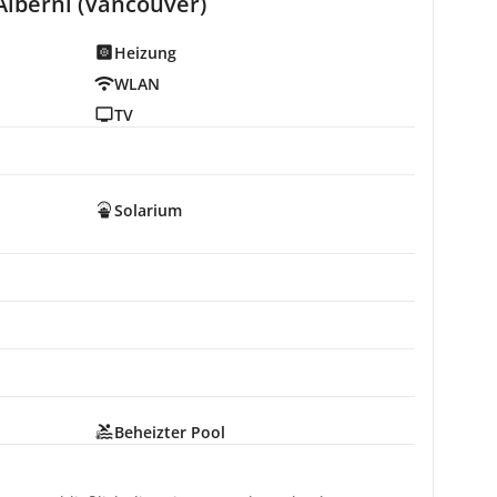
lberni (Vancouver)
Heizung
WLAN
TV
Solarium
Beheizter Pool