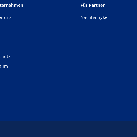
nternehmen
Für Partner
er uns
Nachhaltigkeit
chutz
ssum