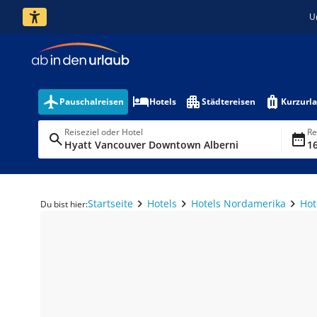
U
Pauschalreisen
Hotels
Städtereisen
Kurzurl
Reiseziel oder Hotel
Re
Hyatt Vancouver Downtown Alberni
16
Startseite
Hotels
Hotels Nordamerika
Hot
Du bist hier: