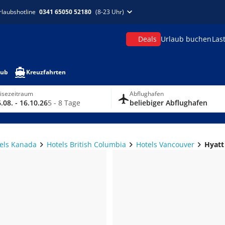
rlaubshotline
0341 65050 52180
(8-23 Uhr)
Deals
Urlaub buchen
Las
aub
Kreuzfahrten
isezeitraum
Abflughafen
.08. - 16.10.26
5 - 8 Tage
beliebiger Abflughafen
els Kanada
Hotels British Columbia
Hotels Vancouver
Hyatt