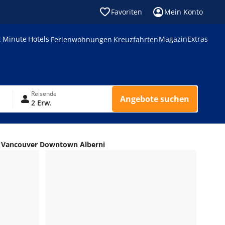
Favoriten
Mein Konto
t Minute
Hotels
Magazin
Extras
Ferienwohnungen
Kreuzfahrten
Reisende
Angebote suchen
2 Erw.
 Vancouver Downtown Alberni