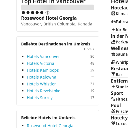
Top Hotel in
Vancouver
Hotel
Hotela
Klima
Rosewood Hotel Georgia
Fahrra
Vancouver, British Columbia, Kanada
für Be
In der 
Parkn
Beliebte Destinationen im Umkreis
Wellne
Hotels
Sauna
Hotels Vancouver
86
Whirl
Hotels Victoria
48
Restau
Hotels Kamloops
39
Bar
Hotels Kelowna
35
Entfer
Hotels Whistler
31
Stadt
Hotels Revelstoke
19
Sport
Hotels Surrey
17
Fitnes
Pool
Frisc
Hotelty
Beliebte Hotels im Umkreis
Luxus
Rosewood Hotel Georgia