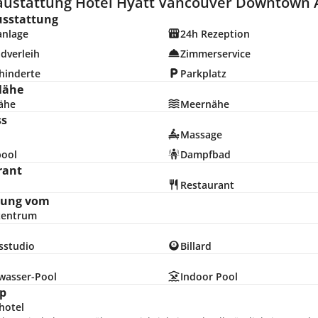
austattung Hotel Hyatt Vancouver Downtown A
usstattung
anlage
24h Rezeption
dverleih
Zimmerservice
hinderte
Parkplatz
Nähe
ähe
Meernähe
ss
Massage
pool
Dampfbad
rant
Restaurant
nung vom
zentrum
sstudio
Billard
hwasser-Pool
Indoor Pool
p
hotel