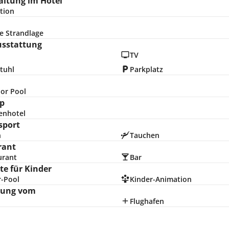
altung im Hotel
tion
e Strandlage
usstattung
TV
tuhl
Parkplatz
or Pool
p
enhotel
sport
n
Tauchen
rant
urant
Bar
e für Kinder
r-Pool
Kinder-Animation
nung vom
Flughafen
n