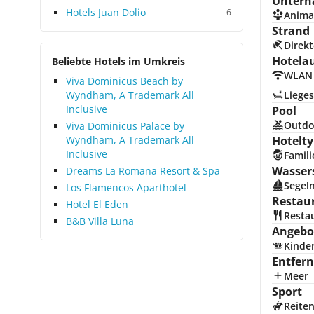
Unterh
Hotels Juan Dolio
6
Anima
Strand
Direkt
Hotela
Beliebte Hotels im Umkreis
WLAN
Viva Dominicus Beach by
Wyndham, A Trademark All
Lieges
Inclusive
Pool
Outdo
Viva Dominicus Palace by
Wyndham, A Trademark All
Hotelty
Inclusive
Famili
Wasser
Dreams La Romana Resort & Spa
Segel
Los Flamencos Aparthotel
Restau
Hotel El Eden
Resta
B&B Villa Luna
Angebot
Kinde
Entfer
Meer
Sport
Reite