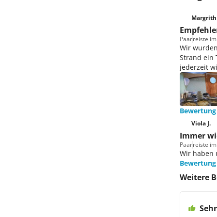
Margrith
Empfehle
Paar
reiste i
Wir wurden
Strand ein
jederzeit w
Bewertung
Viola J.
Immer wi
Paar
reiste i
Wir haben u
Bewertung
Weitere B
Sehr