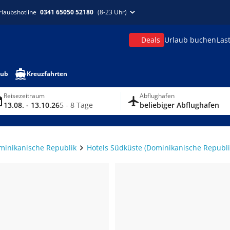
rlaubshotline
0341 65050 52180
(8-23 Uhr)
Deals
Urlaub buchen
Las
aub
Kreuzfahrten
Reisezeitraum
Abflughafen
13.08. - 13.10.26
5 - 8 Tage
beliebiger Abflughafen
minikanische Republik
Hotels Südküste (Dominikanische Republi