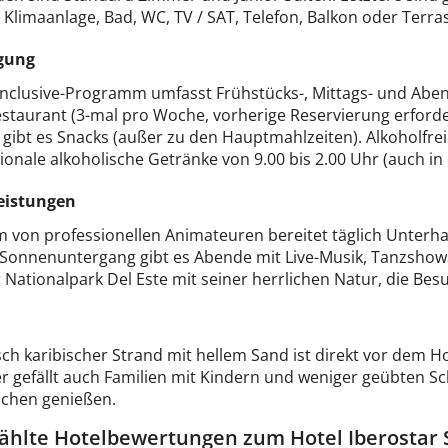
 Klimaanlage, Bad, WC, TV / SAT, Telefon, Balkon oder Terra
gung
-inclusive-Programm umfasst Frühstücks-, Mittags- und Abe
estaurant (3-mal pro Woche, vorherige Reservierung erforde
 gibt es Snacks (außer zu den Hauptmahlzeiten). Alkoholfre
ionale alkoholische Getränke von 9.00 bis 2.00 Uhr (auch in 
eistungen
m von professionellen Animateuren bereitet täglich Unter
i Sonnenuntergang gibt es Abende mit Live-Musik, Tanzshows
r Nationalpark Del Este mit seiner herrlichen Natur, die Bes
sch karibischer Strand mit hellem Sand ist direkt vor dem Ho
r gefällt auch Familien mit Kindern und weniger geübten 
chen genießen.
hlte Hotelbewertungen zum Hotel Iberostar 