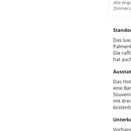
Alle Ang
Zimmers
Stando
Das luxu
Palmenha
Die raff
hat auc
Aussta
Das Hot
eine Bar
Souveni
mit dre
kostenl
Unterk
Vorhand