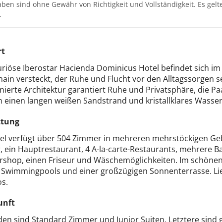
aben sind ohne Gewähr von Richtigkeit und Vollständigkeit. Es gel
.
rt
riöse Iberostar Hacienda Dominicus Hotel befindet sich im 
in versteckt, der Ruhe und Flucht vor den Alltagssorgen se
inierte Architektur garantiert Ruhe und Privatsphäre, die P
h einen langen weißen Sandstrand und kristallklares Wasser
ttung
el verfügt über 504 Zimmer in mehreren mehrstöckigen Geb
, ein Hauptrestaurant, 4 A-la-carte-Restaurants, mehrere Ba
rshop, einen Friseur und Wäschemöglichkeiten. Im schönen 
i Swimmingpools und einer großzügigen Sonnenterrasse. L
os.
unft
en sind Standard Zimmer und Junior Suiten. Letztere sind g