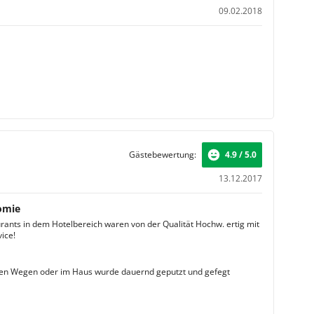
09.02.2018
Gästebewertung:
4.9 / 5.0
13.12.2017
omie
urants in dem Hotelbereich waren von der Qualität Hochw. ertig mit
ice!
en Wegen oder im Haus wurde dauernd geputzt und gefegt