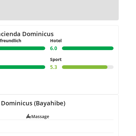
r Karte
acienda Dominicus
freundlich
Hotel
6.0
Sport
5.3
a Dominicus (Bayahibe)
Massage