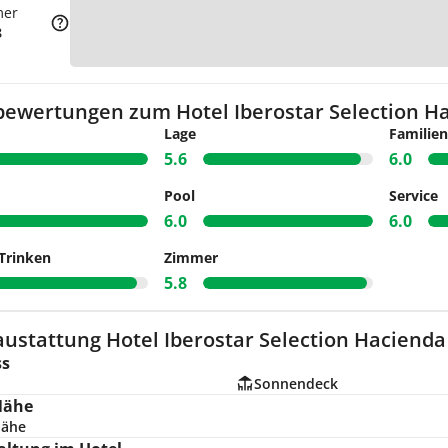
mer
Zu
8
bewertungen zum Hotel Iberostar Selection H
Lage
Familien
5.6
6.0
Pool
Service
6.0
6.0
Trinken
Zimmer
5.8
austattung Hotel Iberostar Selection Haciend
ss
Sonnendeck
Nähe
nähe