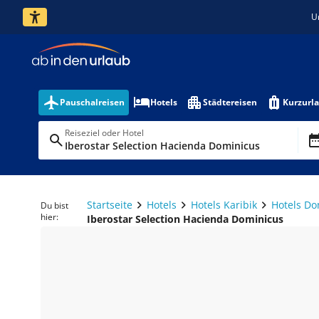
U
Pauschalreisen
Hotels
Städtereisen
Kurzurl
Reiseziel oder Hotel
Iberostar Selection Hacienda Dominicus
Startseite
Hotels
Hotels Karibik
Hotels Do
Du bist
hier:
Iberostar Selection Hacienda Dominicus