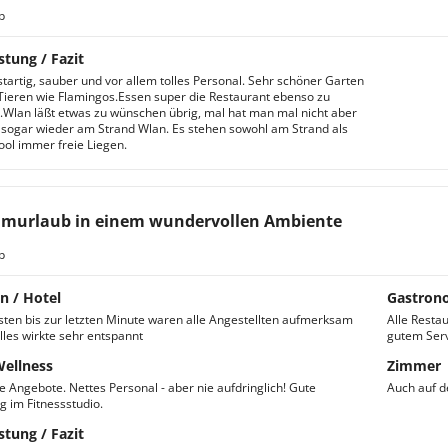
b
stung / Fazit
startig, sauber und vor allem tolles Personal. Sehr schöner Garten
 Tieren wie Flamingos.Essen super die Restaurant ebenso zu
Wlan läßt etwas zu wünschen übrig, mal hat man mal nicht aber
sogar wieder am Strand Wlan. Es stehen sowohl am Strand als
ol immer freie Liegen.
murlaub in einem wundervollen Ambiente
b
n / Hotel
Gastron
sten bis zur letzten Minute waren alle Angestellten aufmerksam
Alle Resta
lles wirkte sehr entspannt
gutem Serv
Wellness
Zimmer
le Angebote. Nettes Personal - aber nie aufdringlich! Gute
Auch auf d
g im Fitnessstudio.
stung / Fazit