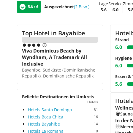
Lage
Service
Zim
Ausgezeichnet
(2 Bew.)
5.8 / 6
5.6
6.0
5.
Top Hotel in
Bayahibe
Hotel
Strand
6.0
Viva Dominicus Beach by
Wyndham, A Trademark All
Hygiene
Inclusive
6.0
Bayahibe, Südküste (Dominikanische
Republik), Dominikanische Republik
Essen & 
5.6
Beliebte Destinationen im Umkreis
Hotel
Hotels
Wellne
Hotels Santo Domingo
81
Sauna
Hotels Boca Chica
16
In der 
Hotels Bayahibe
14
Meer
Hotels La Romana
10