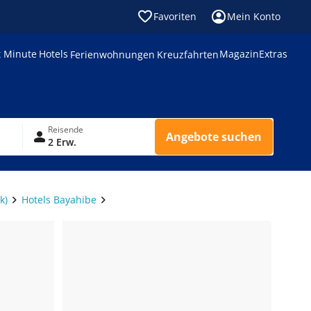
Favoriten
Mein Konto
t Minute
Hotels
Magazin
Extras
Ferienwohnungen
Kreuzfahrten
Reisende
Angebote suchen
2 Erw.
k)
Hotels Bayahibe