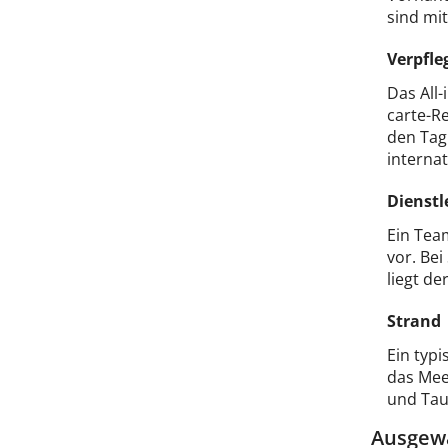
sind mit
Verpfle
Das All
carte-R
den Tag
internat
Dienstl
Ein Tea
vor. Be
liegt de
Strand
Ein typi
das Mee
und Tau
Ausgewä