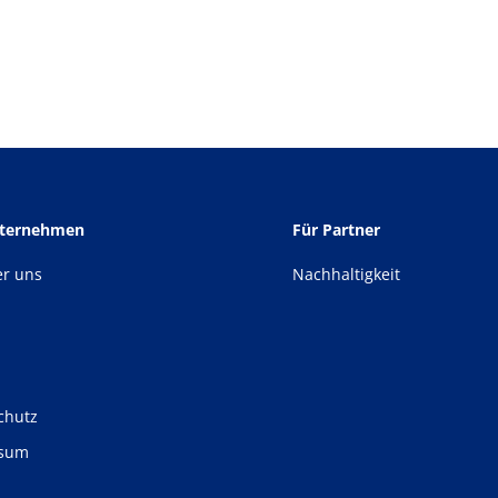
nternehmen
Für Partner
er uns
Nachhaltigkeit
chutz
ssum