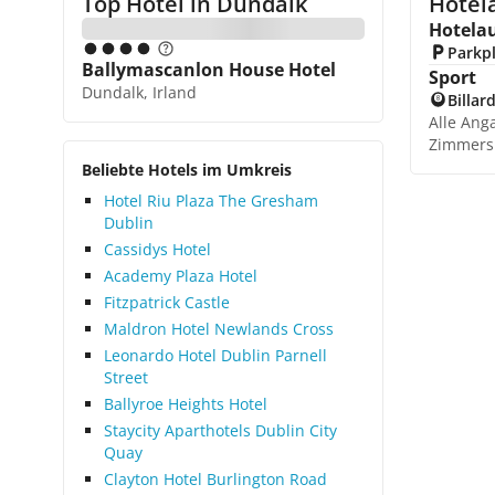
Top Hotel in
Dundalk
Hotel
Hotela
Parkp
Ballymascanlon House Hotel
Sport
Dundalk, Irland
Billar
Alle Ang
Zimmers
Beliebte Hotels im Umkreis
Hotel Riu Plaza The Gresham
Dublin
Cassidys Hotel
Academy Plaza Hotel
Fitzpatrick Castle
Maldron Hotel Newlands Cross
Leonardo Hotel Dublin Parnell
Street
Ballyroe Heights Hotel
Staycity Aparthotels Dublin City
Quay
Clayton Hotel Burlington Road