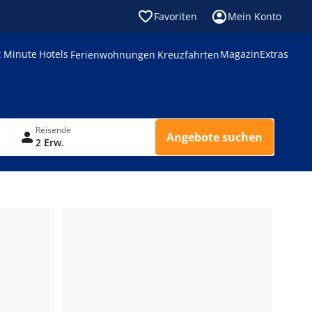
Favoriten
Mein Konto
t Minute
Hotels
Magazin
Extras
Ferienwohnungen
Kreuzfahrten
Reisende
Angebote suchen
2 Erw.