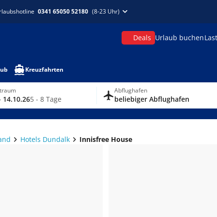
rlaubshotline
0341 65050 52180
(8-23 Uhr)
Deals
Urlaub buchen
Las
aub
Kreuzfahrten
itraum
Abflughafen
- 14.10.26
5 - 8 Tage
beliebiger Abflughafen
land
Hotels Dundalk
Innisfree House