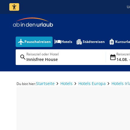
U
Pauschalreisen
Hotels
Städtereisen
Kurzurl
Reiseziel oder Hotel
Reiseze
Innisfree House
14.08. 
Startseite
Hotels
Hotels Europa
Hotels Ir
Du bist hier: