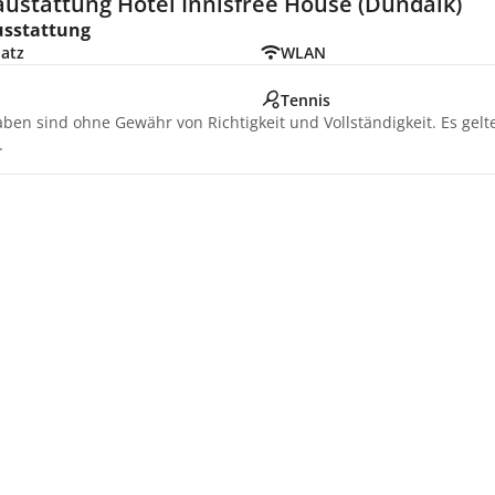
austattung Hotel Innisfree House (Dundalk)
usstattung
latz
WLAN
d
Tennis
aben sind ohne Gewähr von Richtigkeit und Vollständigkeit. Es gel
.