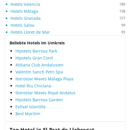
Hotels Valencia
180
Hotels Málaga
158
Hotels Granada
157
Hotels Salou
99
Hotels Lloret de Mar
95
Beliebte Hotels im Umkreis
Hipotels Barrosa Park
Hipotels Gran Conil
Aldiana Club Andalusien
Valentín Sancti Petri Spa
Iberostar Waves Málaga Playa
Hotel Riu Chiclana
Iberostar Waves Royal Andalus
Hipotels Barrosa Garden
Estival Islantilla
Best Maritim
Top Hotel in
El Prat de Llobregat