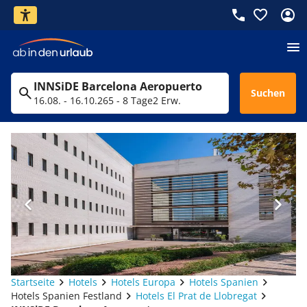
INNSiDE Barcelona Aeropuerto
Suchen
16.08. - 16.10.26
5 - 8 Tage
2 Erw.
Startseite
Hotels
Hotels Europa
Hotels Spanien
Hotels Spanien Festland
Hotels El Prat de Llobregat