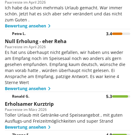
Paar
reiste im April 2026
großen Wert auf Hygiene, was durch
Ich habe da schon mehrmals Urlaub gemacht. War immer
Desinfektionsspender, Hygiene-Schutzwände
schön. Jetzt hat es sich aber sehr verändert und das nicht
und die Möglichkeit zum kontaktlosen
zum Guten .
Bezahlen unterstützt wird.
Bewertung ansehen
3.4
Petra L.
Null Erholung - eher Reha
Paar
reiste im April 2026
Es hat uns überhaupt nicht gefallen, wir haben uns weder
am Empfang noch im Speisesaal noch wo anders als gern
gesehen empfunden. Empfang kaum deutsch, wünsche die
man vorab hatte , würden überhaupt nicht gelesen. Ei
Ansprache am Empfang, patzige Antwort. Es war keine 4
Sterne Wert
Bewertung ansehen
5.3
Ronald G.
Erholsamer Kurztrip
Paar
reiste im März 2026
Toller Urlaub mit Getränke-und Speiseangebot , mit guten
Ausflugs-und Freizeitmöglichkeiten und super Strand
Bewertung ansehen
4.9
Zhanna S.