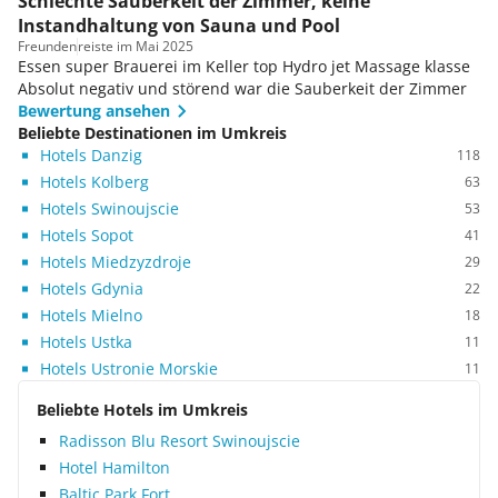
Schlechte Sauberkeit der Zimmer, keine
Instandhaltung von Sauna und Pool
Freunden
reiste im Mai 2025
Essen super Brauerei im Keller top Hydro jet Massage klasse
Absolut negativ und störend war die Sauberkeit der Zimmer
Bewertung ansehen
Beliebte Destinationen im Umkreis
Hotels Danzig
118
Hotels Kolberg
63
Hotels Swinoujscie
53
Hotels Sopot
41
Hotels Miedzyzdroje
29
Hotels Gdynia
22
Hotels Mielno
18
Hotels Ustka
11
Hotels Ustronie Morskie
11
Beliebte Hotels im Umkreis
Radisson Blu Resort Swinoujscie
Hotel Hamilton
Baltic Park Fort