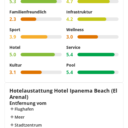
5.3
4.7
Familienfreundlich
Infrastruktur
2.3
4.2
Sport
Wellness
3.9
3.0
Hotel
Service
5.0
5.4
Kultur
Pool
3.1
5.4
Hotelaustattung Hotel Ipanema Beach (El
Arenal)
Entfernung vom
Flughafen
Meer
Stadtzentrum