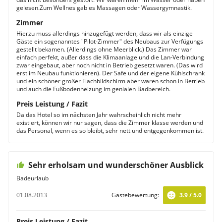
gelesen.Zum Wellnes gab es Massagen oder Wassergymnastik.
Zimmer
Hierzu muss allerdings hinzugefügt werden, dass wir als einzige
Gäste ein sogenanntes "Pilot-Zimmer" des Neubaus zur Verfügungs
gestellt bekamen. (Allerdings ohne Meerblick.) Das Zimmer war
einfach perfekt, außer dass die Klimaanlage und die Lan-Verbindung
zwar eingebaut, aber noch nicht in Betrieb gesetzt waren. (Das wird
erst im Neubau funktionieren). Der Safe und der eigene Kühlschrank
und ein schöner großer Flachbildschirm aber waren schon in Betrieb
und auch die Fußbodenheizung im genialen Badbereich.
Preis Leistung / Fazit
Da das Hotel so im nächsten Jahr wahrscheinlich nicht mehr
existiert, können wir nur sagen, dass die Zimmer klasse werden und
das Personal, wenn es so bleibt, sehr nett und entgegenkommen ist.
Sehr erholsam und wunderschöner Ausblick
Badeurlaub
01.08.2013
Gästebewertung:
3.9 / 5.0
Preis Leistung / Fazit