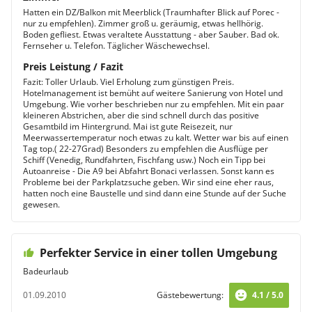
Hatten ein DZ/Balkon mit Meerblick (Traumhafter Blick auf Porec -
nur zu empfehlen). Zimmer groß u. geräumig, etwas hellhörig.
Boden gefliest. Etwas veraltete Ausstattung - aber Sauber. Bad ok.
Fernseher u. Telefon. Täglicher Wäschewechsel.
Preis Leistung / Fazit
Fazit: Toller Urlaub. Viel Erholung zum günstigen Preis.
Hotelmanagement ist bemüht auf weitere Sanierung von Hotel und
Umgebung. Wie vorher beschrieben nur zu empfehlen. Mit ein paar
kleineren Abstrichen, aber die sind schnell durch das positive
Gesamtbild im Hintergrund. Mai ist gute Reisezeit, nur
Meerwassertemperatur noch etwas zu kalt. Wetter war bis auf einen
Tag top.( 22-27Grad) Besonders zu empfehlen die Ausflüge per
Schiff (Venedig, Rundfahrten, Fischfang usw.) Noch ein Tipp bei
Autoanreise - Die A9 bei Abfahrt Bonaci verlassen. Sonst kann es
Probleme bei der Parkplatzsuche geben. Wir sind eine eher raus,
hatten noch eine Baustelle und sind dann eine Stunde auf der Suche
gewesen.
Perfekter Service in einer tollen Umgebung
Badeurlaub
01.09.2010
Gästebewertung:
4.1 / 5.0