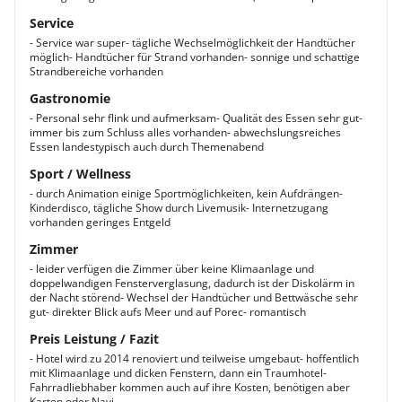
Service
- Service war super- tägliche Wechselmöglichkeit der Handtücher
möglich- Handtücher für Strand vorhanden- sonnige und schattige
Strandbereiche vorhanden
Gastronomie
- Personal sehr flink und aufmerksam- Qualität des Essen sehr gut-
immer bis zum Schluss alles vorhanden- abwechslungsreiches
Essen landestypisch auch durch Themenabend
Sport / Wellness
- durch Animation einige Sportmöglichkeiten, kein Aufdrängen-
Kinderdisco, tägliche Show durch Livemusik- Internetzugang
vorhanden geringes Entgeld
Zimmer
- leider verfügen die Zimmer über keine Klimaanlage und
doppelwandigen Fensterverglasung, dadurch ist der Diskolärm in
der Nacht störend- Wechsel der Handtücher und Bettwäsche sehr
gut- direkter Blick aufs Meer und auf Porec- romantisch
Preis Leistung / Fazit
- Hotel wird zu 2014 renoviert und teilweise umgebaut- hoffentlich
mit Klimaanlage und dicken Fenstern, dann ein Traumhotel-
Fahrradliebhaber kommen auch auf ihre Kosten, benötigen aber
Karten oder Navi