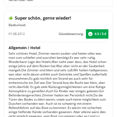
Super schön, gerne wieder!
Badeurlaub
01.08.2012
Gästebewertung:
4.5 / 5.0
Allgemein / Hotel
Sehr schönes Hotel, Zimmer waren sauber und hatten alles was
man zum schlafen und ausruhen benötigt.Es war sehr ruhig.
Wunderbare Lage des Hotels.Man sieht zwar dass, das Hotel schon
einige Jahre auf dem Rücken hat.Was aber nicht an der Sauberkeit
mangelt.Die Zimmer sind klein und sehr süß.Wir hatten halbpension,
was aber nicht davon anhilet auch Getränke und Speißen außerhalb
einzunehmen.Es gab reichlich am Strand wo auch sehr für
einheimische ein Ziel war.Der Strand bzw die Bucht war klein, aber
nicht überfüllt. Es gab viele Rückzugsmöglichkeiten um eine Ruhige
Atmosphäre zu genießen.Auch für Kinder war einiges geboten.Ein
Behindertengerechtes Zimmer hatten wir Persönlich nicht.Da die
Türen des Bades zu klein waren, sowie auch keine möglichkeit zum
Duschen vorhanden war. Auch ist es schwierig mit einem
Rollstuhfahrer auf das Boot zu kommen. Es wären mit sicherheit
einige helfende Hände vorhanden gewesen. Aber alleine wäre dies
nicht möglich gewesen, vom Boot zuzusteigen oder an Land zu