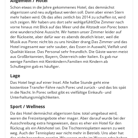
Allgemein / Hotel
Schon etwas in die Jahre gekommenes Hotel, das demnächst
abgerissen und neu aufgebaut werden soll. Dann aber einen Stern
mehr haben wird. Ob das alles zeitlich bis 2014 zu schaffen ist, wird
sich zeigen. Wir haben uns dort sehr wohlgefühlt!Die Zimmer nach
vorne hinaus mit Blick auf das Meer und die Altstadt von Porec boten
eine wunderschöne Aussicht. Wir hatten unser Zimmer leider auf
der Rückseite, aber dafür war es abends deutlich leiser, weil die
Musik aus Porec nicht bis zu uns hinüber drang.Das Zimmer und das
Hotel insgesamt war sehr sauber, das Essen in Auswahl, Vielfalt und
Qualität klasse. Das Personal sehr freundlich. Die Gäste waren meist
aus Großbritannien, Bayern, Österreich oder Italien. Es gab nur
wenige Familien mit Kleinkindern.Familien mit Kindern ab
Schulbeginn gab es häufiger.
Lage
Das Hotel liegt auf einer Insel. Alle halbe Stunde geht eine
kostenlose Transfer-Fähre nach Porec und zurück - und das bis spät
in die Nacht. In Porec selbst gibt es vielfältige Einkaufs- und
Unterhaltungsmöglichkeiten.
Sport / Wellness
Da das Hotel demnächst abgerissen bzw. total umgebaut wird,
waren die Freizeitangebote eher mager. Aber darauf wurde bei der
Ausschreibung extra hingewiesen, dass es eher ein Hotel für den
Rückzug als ein Aktivhotel sei. Die Tischtennisplatten waren zu weit
weg. Auch der Tennisplatz war nicht mehr in Betrieb. Uns aber hat
das nicht besonders gestört. Wir waren mehr im Wasser oder haben