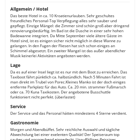
Allgemein / Hotel
Das beste Hotel in ca. 10 Kroatienurlauben. Sehr geschultes
freundliches Personal-Top Verpflegung-alles sehr sauber und
gepflegt. Einzige Mängel: die Zimmer sind schön groß aber dringend
renovierungsbedürftig. Im Bad ist die Dusche in einer sehr hohen
Badewanne integriert. Da Mitte September viele ältere Gäste im
Hotel sind, ist es einigen sicher nicht möglich in diese Wanne zu
gelangen. In den Fugen der Fliesen hat sich schon einiges an
Schimmel abgesetzt. Ein zweiter Mangel ist das außer abendlicher
Musik keinerlei Aktivitäten angeboten werden.
Lage
Da es auf einer Insel liegt ist es nur mit dem Boot zu erreichen. Das
Taxiboot fährt pünktlich ca. halbstündlich. Nach 5 Minuten Fahrt ist
man direkt im Trubel von Porec.Kleines Manko ist der doch einiges
entfernte Parkplatz für das Auto. Ca. 20 min. strammer Fußmarsch
oder ca. 70 Kuna Taxikosten. Der angebotene Busschuttle
funktioniert nicht perfekt. (überlastet)
Service
Der Service und das Personal hätten mindestens 4 Sterne verdient.
Gastronomie
Morgen und Abendbüffet. Sehr reichliche Auswahl und tägliche
Abwechslung bei einer exelenten Qualität! Der Speiseraum top
sauber und ansprechend eingedeckt. Unauffälliges fleissiges