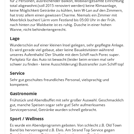
für 2 Personen, ausreichender Balkon, Mobiliar/gesamte Einrichtung
total abgewohnt.(soll 2015 renoviert werden) keine Klimaanlage,
keine Möglichkeit Getränke zu kühlen, kein W-Lan auf den Zimmern,
hat trotz allem einen gewissen Charme. Niemals ein Zimmer mit
Meerblick buchen! Lärm vom Festland bis 05:00 Uhr in der Früh.
nach hinten zur Waldseite ist es ruhig. Dusche in einer hohen
Wanne, nicht behindertengerecht.
Lage
Wunderschön auf einer kleinen Insel gelegen, sehr gepflegte Anlage.
Es wird gerade viel gebaut, aber keine Bauaktivitäten während
unseres Aufenthalts! Der Shuttle mit dem Schiff nach Porec super.
Parkplatz für das Auto ist bewacht (leider beim ersten mal sehr
schwer zu finden - keine Ausschilderung) Bustransfer zum Schiff top!
Service
Sehr gut geschultes freundliches Personal, vielsprachig und
kompetent.
Gastronomie
Frühstück und Abendbuffet mit sehr großer Auswahl. Geschmacklich
gut, manche Speisen sogar sehr gut! Sehr aufmerksames
Servicepersonal, Getränke wurden schnell gebracht.
Sport / Wellness
Es wurde ein Abendprogramm geboten. Von schlecht z.B. Old Town
Band bis hervorragend z.B. Elvis. Am Strand Top Service gegen