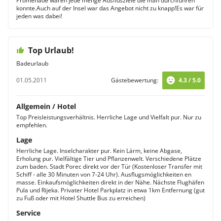
Promenade waren jede menge Ausflusziele die man durchführen
konnte.Auch auf der Insel war das Angebot nicht zu knapp!Es war für
jeden was dabei!
Top Urlaub!
Badeurlaub
01.05.2011
Gästebewertung:
4.3 / 5.0
Allgemein / Hotel
Top Preisleistungsverhältnis. Herrliche Lage und Vielfalt pur. Nur zu
empfehlen.
Lage
Herrliche Lage. Inselcharakter pur. Kein Lärm, keine Abgase,
Erholung pur. Vielfältige Tier und Pflanzenwelt. Verschiedene Plätze
zum baden. Stadt Porec direkt vor der Tür (Kostenloser Transfer mit
Schiff - alle 30 Minuten von 7-24 Uhr). Ausflugsmöglichkeiten en
masse. Einkaufsmöglichkeiten direkt in der Nähe. Nächste Flughäfen
Pula und Rijeka. Privater Hotel Parkplatz in etwa 1km Entfernung (gut
zu Fuß oder mit Hotel Shuttle Bus zu erreichen)
Service