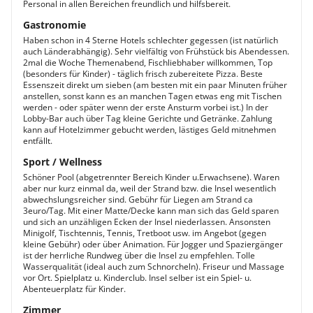
Personal in allen Bereichen freundlich und hilfsbereit.
Gastronomie
Haben schon in 4 Sterne Hotels schlechter gegessen (ist natürlich
auch Länderabhängig). Sehr vielfältig von Frühstück bis Abendessen.
2mal die Woche Themenabend, Fischliebhaber willkommen, Top
(besonders für Kinder) - täglich frisch zubereitete Pizza. Beste
Essenszeit direkt um sieben (am besten mit ein paar Minuten früher
anstellen, sonst kann es an manchen Tagen etwas eng mit Tischen
werden - oder später wenn der erste Ansturm vorbei ist.) In der
Lobby-Bar auch über Tag kleine Gerichte und Getränke. Zahlung
kann auf Hotelzimmer gebucht werden, lästiges Geld mitnehmen
entfällt.
Sport / Wellness
Schöner Pool (abgetrennter Bereich Kinder u.Erwachsene). Waren
aber nur kurz einmal da, weil der Strand bzw. die Insel wesentlich
abwechslungsreicher sind. Gebühr für Liegen am Strand ca
3euro/Tag. Mit einer Matte/Decke kann man sich das Geld sparen
und sich an unzähligen Ecken der Insel niederlassen. Ansonsten
Minigolf, Tischtennis, Tennis, Tretboot usw. im Angebot (gegen
kleine Gebühr) oder über Animation. Für Jogger und Spaziergänger
ist der herrliche Rundweg über die Insel zu empfehlen. Tolle
Wasserqualität (ideal auch zum Schnorcheln). Friseur und Massage
vor Ort. Spielplatz u. Kinderclub. Insel selber ist ein Spiel- u.
Abenteuerplatz für Kinder.
Zimmer