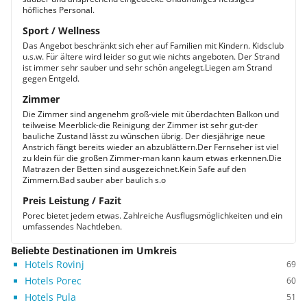
höfliches Personal.
Sport / Wellness
Das Angebot beschränkt sich eher auf Familien mit Kindern. Kidsclub
u.s.w. Für ältere wird leider so gut wie nichts angeboten. Der Strand
ist immer sehr sauber und sehr schön angelegt.Liegen am Strand
gegen Entgeld.
Zimmer
Die Zimmer sind angenehm groß-viele mit überdachten Balkon und
teilweise Meerblick-die Reinigung der Zimmer ist sehr gut-der
bauliche Zustand lässt zu wünschen übrig. Der diesjährige neue
Anstrich fängt bereits wieder an abzublättern.Der Fernseher ist viel
zu klein für die großen Zimmer-man kann kaum etwas erkennen.Die
Matrazen der Betten sind ausgezeichnet.Kein Safe auf den
Zimmern.Bad sauber aber baulich s.o
Preis Leistung / Fazit
Porec bietet jedem etwas. Zahlreiche Ausflugsmöglichkeiten und ein
umfassendes Nachtleben.
Beliebte Destinationen im Umkreis
Hotels Rovinj
69
Hotels Porec
60
Hotels Pula
51