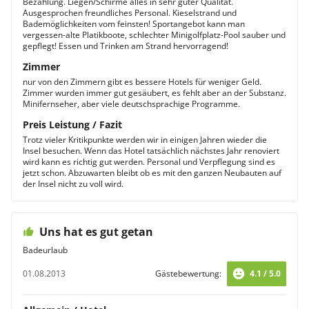
Bezahlung. Liegen/Schirme alles in sehr guter Qualität.
Ausgesprochen freundliches Personal. Kieselstrand und
Bademöglichkeiten vom feinsten! Sportangebot kann man
vergessen-alte Platikboote, schlechter Minigolfplatz-Pool sauber und
gepflegt! Essen und Trinken am Strand hervorragend!
Zimmer
nur von den Zimmern gibt es bessere Hotels für weniger Geld.
Zimmer wurden immer gut gesäubert, es fehlt aber an der Substanz.
Minifernseher, aber viele deutschsprachige Programme.
Preis Leistung / Fazit
Trotz vieler Kritikpunkte werden wir in einigen Jahren wieder die
Insel besuchen. Wenn das Hotel tatsächlich nächstes Jahr renoviert
wird kann es richtig gut werden. Personal und Verpflegung sind es
jetzt schon. Abzuwarten bleibt ob es mit den ganzen Neubauten auf
der Insel nicht zu voll wird.
Uns hat es gut getan
Badeurlaub
01.08.2013
Gästebewertung:
4.1 / 5.0