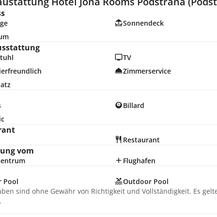
austattung Hotel Jona Rooms Podstrana (Podst
ss
ge
Sonnendeck
ium
usstattung
tuhl
TV
erfreundlich
Zimmerservice
latz
s
Billard
ic
rant
Restaurant
nung vom
zentrum
Flughafen
r Pool
Outdoor Pool
aben sind ohne Gewähr von Richtigkeit und Vollständigkeit. Es gel
.