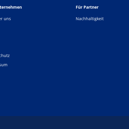
nternehmen
Für Partner
er uns
Nachhaltigkeit
chutz
ssum