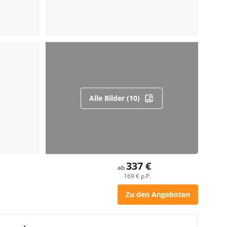
Alle Bilder (10)
337 €
ab
169 € p.P.
Zu den Angeboten