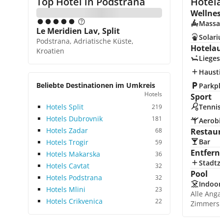
Top Hotel in
Podstrana
Hotel
Wellne
Massa
Le Meridien Lav, Split
Solar
Podstrana, Adriatische Küste,
Hotela
Kroatien
Lieges
Hausti
Beliebte Destinationen im Umkreis
Parkp
Hotels
Sport
Hotels Split
Tenni
219
Hotels Dubrovnik
181
Aerob
Hotels Zadar
68
Restau
Bar
Hotels Trogir
59
Entfer
Hotels Makarska
36
Stadt
Hotels Cavtat
32
Pool
Hotels Podstrana
32
Indoo
Hotels Mlini
23
Alle Ang
Hotels Crikvenica
22
Zimmers