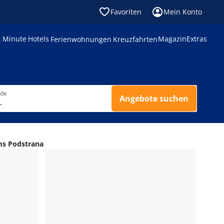
Favoriten
Mein Konto
t Minute
Hotels
Magazin
Extras
Ferienwohnungen
Kreuzfahrten
nde
Angebote suchen
.
ms Podstrana