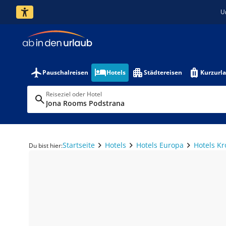
U
Pauschalreisen
Hotels
Städtereisen
Kurzurl
Reiseziel oder Hotel
Jona Rooms Podstrana
Startseite
Hotels
Hotels Europa
Hotels Kr
Du bist hier: