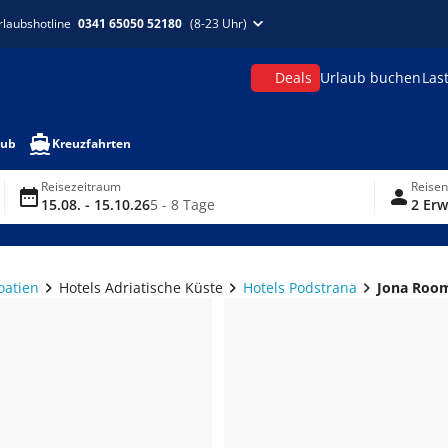
rlaubshotline
0341 65050 52180
(8-23 Uhr)
Deals
Urlaub buchen
Las
aub
Kreuzfahrten
Reisezeitraum
Reise
15.08. - 15.10.26
5 - 8 Tage
2 Erw
oatien
Hotels Adriatische Küste
Hotels Podstrana
Jona Roo