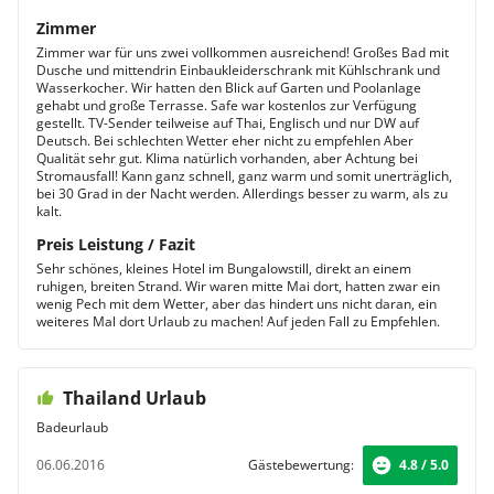
Zimmer
Zimmer war für uns zwei vollkommen ausreichend! Großes Bad mit
Dusche und mittendrin Einbaukleiderschrank mit Kühlschrank und
Wasserkocher. Wir hatten den Blick auf Garten und Poolanlage
gehabt und große Terrasse. Safe war kostenlos zur Verfügung
gestellt. TV-Sender teilweise auf Thai, Englisch und nur DW auf
Deutsch. Bei schlechten Wetter eher nicht zu empfehlen Aber
Qualität sehr gut. Klima natürlich vorhanden, aber Achtung bei
Stromausfall! Kann ganz schnell, ganz warm und somit unerträglich,
bei 30 Grad in der Nacht werden. Allerdings besser zu warm, als zu
kalt.
Preis Leistung / Fazit
Sehr schönes, kleines Hotel im Bungalowstill, direkt an einem
ruhigen, breiten Strand. Wir waren mitte Mai dort, hatten zwar ein
wenig Pech mit dem Wetter, aber das hindert uns nicht daran, ein
weiteres Mal dort Urlaub zu machen! Auf jeden Fall zu Empfehlen.
Thailand Urlaub
Badeurlaub
06.06.2016
Gästebewertung:
4.8 / 5.0