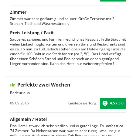
Zimmer
Zimmer war sehr geräumig und sauber. Große Terrasse mit 2
Stühlen, Tisch und Wäscheständer.
Preis Leistung / Fazit
Sauberes schönes und Familienfreundliches Ressort . In die Stadt mit
vielen Einkaufmöglichkeiten und diversen Bars und Restaurants sind
es ca. 15 min. zu Fuß. Jedoch stehen oben am Hoteleingang Taxis die
einen für 100 Baht in die Stadt fahren.(ca.2, 50). Das Hotel verfügt
über einen Schönen Strand und Poolbereich an denen genügend
Liegen vorhanden sind. Kann das Hotel nur weiterempfehlen !
Perfekte zwei Wochen
Badeurlaub
09.09.2015
Gästebewertung:
4.5 / 5.0
Allgemein / Hotel
Das Hotel ist wirklich sehr niedlich und in guter Lage. Es umfasst ca.
74 Zimmer. Da Nebensaison war, war es sehr ruhig - was uns gut
gefallen hat. Auch wenn zu dieser Zeit Regenzeit war, war es