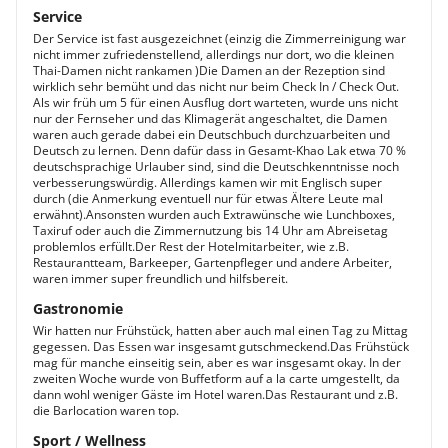
Service
Der Service ist fast ausgezeichnet (einzig die Zimmerreinigung war
nicht immer zufriedenstellend, allerdings nur dort, wo die kleinen
Thai-Damen nicht rankamen )Die Damen an der Rezeption sind
wirklich sehr bemüht und das nicht nur beim Check In / Check Out.
Als wir früh um 5 für einen Ausflug dort warteten, wurde uns nicht
nur der Fernseher und das Klimagerät angeschaltet, die Damen
waren auch gerade dabei ein Deutschbuch durchzuarbeiten und
Deutsch zu lernen. Denn dafür dass in Gesamt-Khao Lak etwa 70 %
deutschsprachige Urlauber sind, sind die Deutschkenntnisse noch
verbesserungswürdig. Allerdings kamen wir mit Englisch super
durch (die Anmerkung eventuell nur für etwas Ältere Leute mal
erwähnt).Ansonsten wurden auch Extrawünsche wie Lunchboxes,
Taxiruf oder auch die Zimmernutzung bis 14 Uhr am Abreisetag
problemlos erfüllt.Der Rest der Hotelmitarbeiter, wie z.B.
Restaurantteam, Barkeeper, Gartenpfleger und andere Arbeiter,
waren immer super freundlich und hilfsbereit.
Gastronomie
Wir hatten nur Frühstück, hatten aber auch mal einen Tag zu Mittag
gegessen. Das Essen war insgesamt gutschmeckend.Das Frühstück
mag für manche einseitig sein, aber es war insgesamt okay. In der
zweiten Woche wurde von Buffetform auf a la carte umgestellt, da
dann wohl weniger Gäste im Hotel waren.Das Restaurant und z.B.
die Barlocation waren top.
Sport / Wellness