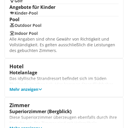
Golf
Angebote für Kinder
Kinder-Pool
Pool
Outdoor Pool
Indoor Pool
Alle Angaben sind ohne Gewähr von Richtigkeit und
Vollständigkeit. Es gelten ausschließlich die Leistungen
des gebuchten Zimmers.
Hotel
Hotelanlage
Das idyllische Strandresort befindet sich im Süden
Thailands, in Khao Lak. Hier kommen Strandliebhaber,
Mehr anzeigen
Naturfreunde aber auch Familien mit Kindern auf ihre
Kosten. Neben geschmackvoll und klassisch
eingerichteten Unterkünften finden Sie ebenfalls
Zimmer
kulinarische Spezialitäten und 2 schöne Swimmingpools
Superiorzimmer (Bergblick)
zum Entspannen vor.
Diese Superiorzimmer überzeugen ebenfalls durch ihre
Rezeption
Einrichtung. Die Zimmer sind mit Holzmöbeln
Das Hotelpersonal begrüßt Sie an der Rezeption und