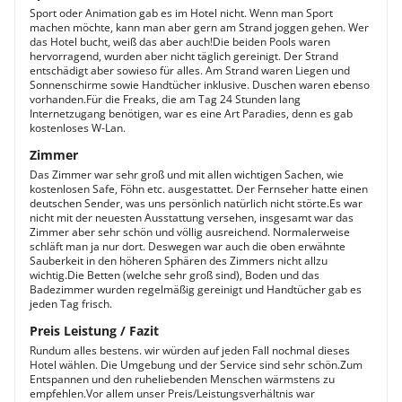
Sport oder Animation gab es im Hotel nicht. Wenn man Sport
machen möchte, kann man aber gern am Strand joggen gehen. Wer
das Hotel bucht, weiß das aber auch!Die beiden Pools waren
hervorragend, wurden aber nicht täglich gereinigt. Der Strand
entschädigt aber sowieso für alles. Am Strand waren Liegen und
Sonnenschirme sowie Handtücher inklusive. Duschen waren ebenso
vorhanden.Für die Freaks, die am Tag 24 Stunden lang
Internetzugang benötigen, war es eine Art Paradies, denn es gab
kostenloses W-Lan.
Zimmer
Das Zimmer war sehr groß und mit allen wichtigen Sachen, wie
kostenlosen Safe, Föhn etc. ausgestattet. Der Fernseher hatte einen
deutschen Sender, was uns persönlich natürlich nicht störte.Es war
nicht mit der neuesten Ausstattung versehen, insgesamt war das
Zimmer aber sehr schön und völlig ausreichend. Normalerweise
schläft man ja nur dort. Deswegen war auch die oben erwähnte
Sauberkeit in den höheren Sphären des Zimmers nicht allzu
wichtig.Die Betten (welche sehr groß sind), Boden und das
Badezimmer wurden regelmäßig gereinigt und Handtücher gab es
jeden Tag frisch.
Preis Leistung / Fazit
Rundum alles bestens. wir würden auf jeden Fall nochmal dieses
Hotel wählen. Die Umgebung und der Service sind sehr schön.Zum
Entspannen und den ruheliebenden Menschen wärmstens zu
empfehlen.Vor allem unser Preis/Leistungsverhältnis war