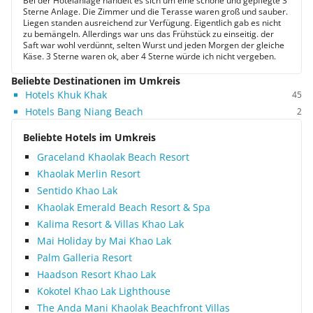
Bei der Hotelanlage handelt es sich um eine schöne und gepflegte 3
Sterne Anlage. Die Zimmer und die Terasse waren groß und sauber.
Liegen standen ausreichend zur Verfügung. Eigentlich gab es nicht
zu bemängeln. Allerdings war uns das Frühstück zu einseitig. der
Saft war wohl verdünnt, selten Wurst und jeden Morgen der gleiche
Käse. 3 Sterne waren ok, aber 4 Sterne würde ich nicht vergeben.
Beliebte Destinationen im Umkreis
Hotels Khuk Khak
45
Hotels Bang Niang Beach
2
Beliebte Hotels im Umkreis
Graceland Khaolak Beach Resort
Khaolak Merlin Resort
Sentido Khao Lak
Khaolak Emerald Beach Resort & Spa
Kalima Resort & Villas Khao Lak
Mai Holiday by Mai Khao Lak
Palm Galleria Resort
Haadson Resort Khao Lak
Kokotel Khao Lak Lighthouse
The Anda Mani Khaolak Beachfront Villas