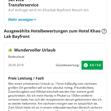
einem Balkon und Internetzugang.
Animation / Unterhaltung
Transferservice
Bungalow (Meerblick)
Familien mit Kindern sind gern gesehene Gäste im
Auf Anfrage wird im Khaolak Bayfront Resort ein
In diesen Unterbringungen entzückt der schöne Blick
Khaolak Bayfront Resort. Neben der idealen Lage am
Transferservice angeboten.
auf das Meer. Die stilvoll gestalteten Bungalows
Strand profitieren Familien auch von den geräumigen
Mehr anzeigen
Hochzeitssuite / Hochzeitsservice
überzeugen durch ihr klassisches Farbkonzept und
Unterkünften, dem Kinderpool und der Möglichkeit, an
bieten einen großzügigen Sitzbereich. Kommen Sie hier
Das Hotel bietet einen speziellen Service für
einem thailändischen Kochkurs oder einem schönen
zur Ruhe und entspannen sich in einem Ambiente zum
Flitterwöchner an. Ein Hochzeitspaket, verschiedene
Ausgewählte Hotelbewertungen zum Hotel Khao
Ausflug teilzunehmen. Zudem können Sie als Familie in
Wohlfühlen.
Ausflüge und ein romantisches Essen gehören unter
Lak Bayfront
herrlichem Ambiente direkt am Strand zu Abend essen.
anderem dazu.
Wundervoller Urlaub
Badeurlaub
28.06.2018
Gästebewertung:
4.5 / 5.0
Preis Leistung / Fazit
Wer einen erholsamen Urlaub ca. 15min fußläufig vom nächsten
großen Ort genießen will ist hier absolut richtig. Freundlichkeit,
Zuverlässigkeit und Hilfsbereitschaft werden hier extrem groß
geschrieben. Als ich mein Handy in Phuket ca 100km entfernt
verloren hatte, hat sich die rezeptionistin darum gekümmert das ich
es wieder bekomme. Am nächsten morgen war es tatsächlich da.
Zum Glück hatte ich es in einem videoüberwachten Bereich verloren.