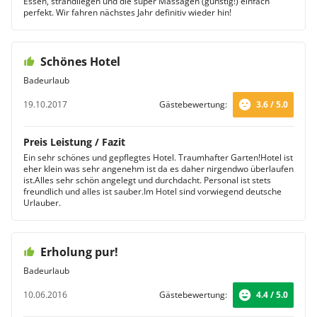
Essen, strandliegen und die super Massagen (günstig!) einfach
perfekt. Wir fahren nächstes Jahr definitiv wieder hin!
Schönes Hotel
Badeurlaub
19.10.2017
Gästebewertung:
3.6 / 5.0
Preis Leistung / Fazit
Ein sehr schönes und gepflegtes Hotel. Traumhafter Garten!Hotel ist
eher klein was sehr angenehm ist da es daher nirgendwo überlaufen
ist.Alles sehr schön angelegt und durchdacht. Personal ist stets
freundlich und alles ist sauber.Im Hotel sind vorwiegend deutsche
Urlauber.
Erholung pur!
Badeurlaub
10.06.2016
Gästebewertung:
4.4 / 5.0