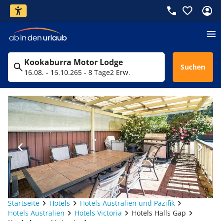
Kookaburra Motor Lodge
Suchen
16.08. - 16.10.26
5 - 8 Tage
2 Erw.
Startseite
Hotels
Hotels Australien und Pazifik
Hotels Australien
Hotels Victoria
Hotels Halls Gap