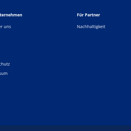
nternehmen
Für Partner
er uns
Nachhaltigkeit
chutz
ssum