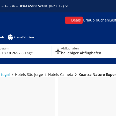
rlaubshotline
0341 65050 52180
(8-23 Uhr)
Deals
Urlaub buchen
Las
aub
Kreuzfahrten
itraum
Abflughafen
- 13.10.26
5 - 8 Tage
beliebiger Abflughafen
rtugal
Hotels São Jorge
Hotels Calheta
Kuanza Nature Exper