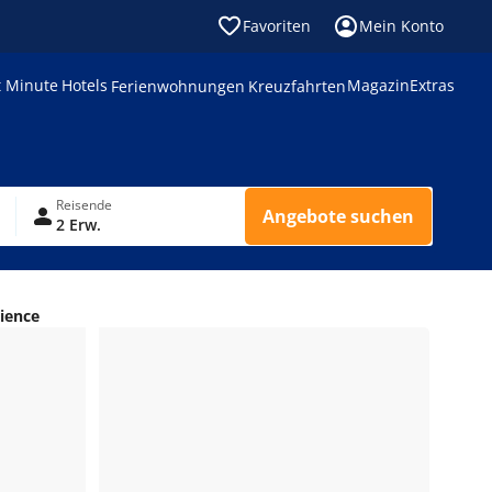
Favoriten
Mein Konto
t Minute
Hotels
Magazin
Extras
Ferienwohnungen
Kreuzfahrten
Reisende
Angebote suchen
2 Erw.
ience