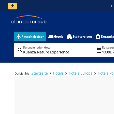
U
Pauschalreisen
Hotels
Städtereisen
Kurzurl
Reiseziel oder Hotel
Reiseze
Kuanza Nature Experience
13.08. 
Startseite
Hotels
Hotels Europa
Hotels Po
Du bist hier: