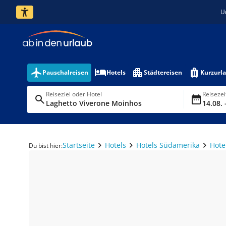
U
Pauschalreisen
Hotels
Städtereisen
Kurzurl
Reiseziel oder Hotel
Reiseze
Laghetto Viverone Moinhos
14.08. 
Startseite
Hotels
Hotels Südamerika
Hote
Du bist hier: