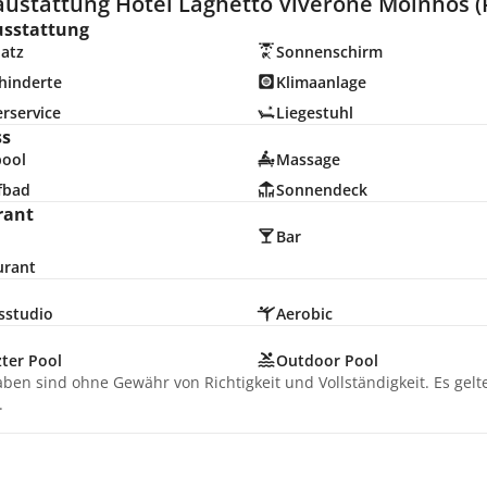
austattung Hotel Laghetto Viverone Moinhos (P
usstattung
latz
Sonnenschirm
hinderte
Klimaanlage
rservice
Liegestuhl
ss
pool
Massage
fbad
Sonnendeck
rant
Bar
urant
sstudio
Aerobic
ter Pool
Outdoor Pool
aben sind ohne Gewähr von Richtigkeit und Vollständigkeit. Es gel
.