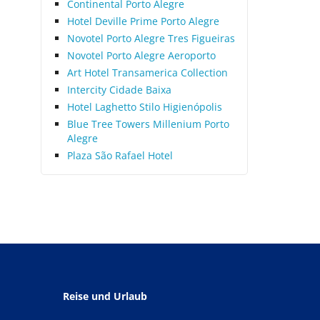
Continental Porto Alegre
Hotel Deville Prime Porto Alegre
Novotel Porto Alegre Tres Figueiras
Novotel Porto Alegre Aeroporto
Art Hotel Transamerica Collection
Intercity Cidade Baixa
Hotel Laghetto Stilo Higienópolis
Blue Tree Towers Millenium Porto
Alegre
Plaza São Rafael Hotel
Reise und Urlaub