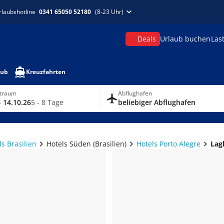
rlaubshotline
0341 65050 52180
(8-23 Uhr)
Deals
Urlaub buchen
Las
aub
Kreuzfahrten
itraum
Abflughafen
- 14.10.26
5 - 8 Tage
beliebiger Abflughafen
ls Brasilien
Hotels Süden (Brasilien)
Hotels Porto Alegre
Lag