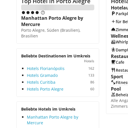
Top Hotel in
Porto Alegre
Hotel
Hotela
Parkp
Manhattan Porto Alegre by
für Be
Mercure
Zimme
Porto Alegre, Süden (Brasilien),
Wellne
Brasilien
Whirl
Damp
Beliebte Destinationen im Umkreis
Restau
Hotels
Cafe
Hotels Florianópolis
162
Resta
Hotels Gramado
133
Sport
Hotels Curitiba
86
Fitnes
Pool
Hotels Porto Alegre
60
Beheiz
Alle Ang
Zimmers
Beliebte Hotels im Umkreis
Manhattan Porto Alegre by
Mercure