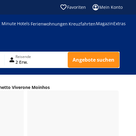
Favoriten
Mein Konto
t Minute
Hotels
Magazin
Extras
Ferienwohnungen
Kreuzfahrten
Reisende
Angebote suchen
2 Erw.
hetto Viverone Moinhos