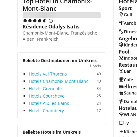
Top Hotel in
Chamonix-
Hotel
Mont-Blanc
Sport
Golf
Aerob
Résidence Odalys Isatis
Fitnes
Chamonix-Mont-Blanc, Französische
Angebot
Alpen, Frankreich
Kinde
Pool
Indoo
Beliebte Destinationen im Umkreis
Restau
Hotels
Bar
Hotels Val Thorens
49
Cafe
Hotels Chamonix-Mont-Blanc
43
Wellne
Hotels Grenoble
34
Sauna
Hotels Courchevel
25
Damp
Hotels Aix-les-Bains
24
Hotela
Hotels Chambery
17
WLAN
TV
Küche
Beliebte Hotels im Umkreis