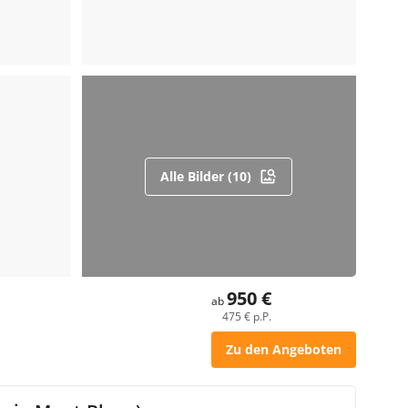
Alle Bilder (10)
950 €
ab
475 € p.P.
Zu den Angeboten