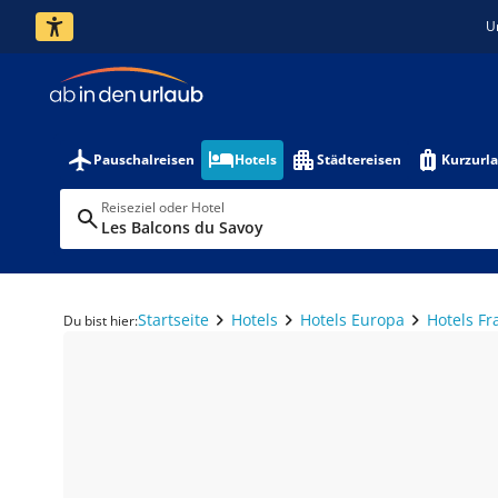
U
Pauschalreisen
Hotels
Städtereisen
Kurzurl
Reiseziel oder Hotel
Les Balcons du Savoy
Startseite
Hotels
Hotels Europa
Hotels Fr
Du bist hier: