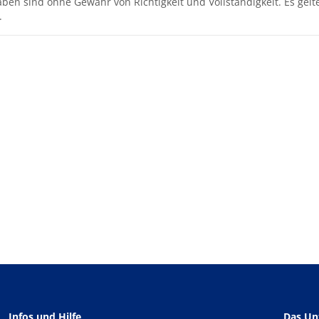
aben sind ohne Gewähr von Richtigkeit und Vollständigkeit. Es gel
.
Infos und Hilfe
Das U