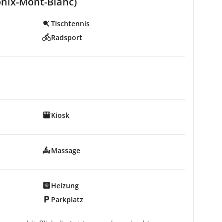
nix-Mont-Blanc)
Tischtennis
Radsport
Kiosk
Massage
Heizung
Parkplatz