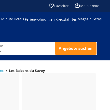
Favoriten
Mein Konto
t Minute
Hotels
Magazin
Extras
Ferienwohnungen
Kreuzfahrten
nde
Angebote suchen
.
anc
Les Balcons du Savoy