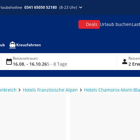
rlaubshotline
0341 65050 52180
(8-23 Uhr)
Deals
Urlaub buchen
Las
aub
Kreuzfahrten
Reisezeitraum
Reise
16.08. - 16.10.26
5 - 8 Tage
2 Erw
ankreich
Hotels Französische Alpen
Hotels Chamonix-Mont-Bl