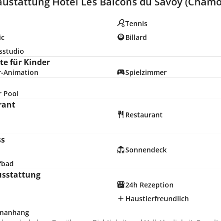
austattung Hotel Les Balcons du Savoy (Chamo
Tennis
ic
Billard
sstudio
e für Kinder
r-Animation
Spielzimmer
r Pool
rant
Restaurant
ss
Sonnendeck
fbad
usstattung
24h Rezeption
Haustierfreundlich
nanhang