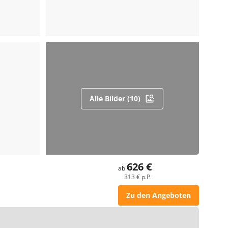
Alle Bilder (10)
626 €
ab
313 € p.P.
Zu den Angeboten