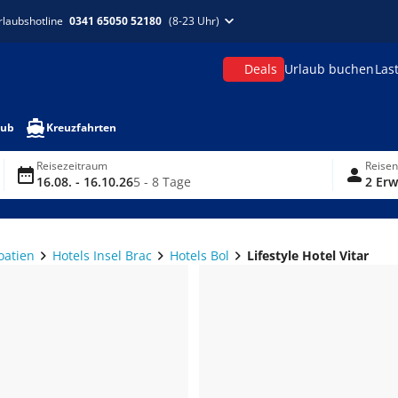
rlaubshotline
0341 65050 52180
(8-23 Uhr)
Deals
Urlaub buchen
Las
aub
Kreuzfahrten
Reisezeitraum
Reise
16.08. - 16.10.26
5 - 8 Tage
2 Erw
oatien
Hotels Insel Brac
Hotels Bol
Lifestyle Hotel Vitar