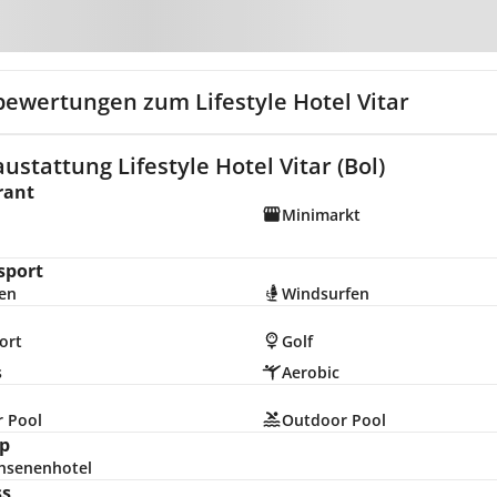
Zur Karte
bewertungen zum Lifestyle Hotel Vitar
ustattung Lifestyle Hotel Vitar (Bol)
rant
Minimarkt
sport
en
Windsurfen
ort
Golf
s
Aerobic
r Pool
Outdoor Pool
p
hsenenhotel
ss