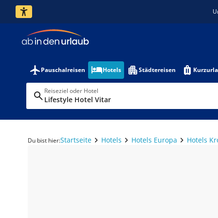
U
Pauschalreisen
Hotels
Städtereisen
Kurzurl
Reiseziel oder Hotel
Lifestyle Hotel Vitar
Startseite
Hotels
Hotels Europa
Hotels Kr
Du bist hier: