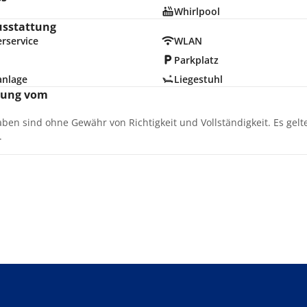
Whirlpool
usstattung
rservice
WLAN
Parkplatz
anlage
Liegestuhl
nung vom
aben sind ohne Gewähr von Richtigkeit und Vollständigkeit. Es gel
.