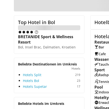
Top Hotel in
Bol
Hotel
Hotela
BRETANIDE Sport & Wellness
Resort
Restau
Bol, Insel Brac, Dalmatien, Kroatien
Bar
Cafe
Wasser
Beliebte Destinationen im Umkreis
Tauch
Hotels
Sport
Hotels Split
Radsp
219
Hotels Bol
23
Tenni
Hotels Supetar
17
Pool
Indoo
Hotelty
Erwac
Beliebte Hotels im Umkreis
Wellne