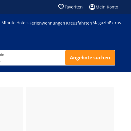
Favoriten
Mein Konto
t Minute
Hotels
Magazin
Extras
Ferienwohnungen
Kreuzfahrten
nde
Angebote suchen
.