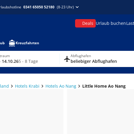
rlaubshotline
0341 65050 52180
(8-23 Uhr)
Deals
Urlaub buchen
Las
aub
Kreuzfahrten
itraum
Abflughafen
- 14.10.26
5 - 8 Tage
beliebiger Abflughafen
iland
Hotels Krabi
Hotels Ao Nang
Little Home Ao Nang