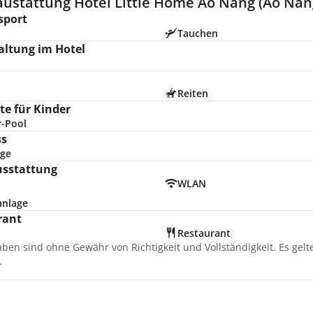
austattung Hotel Little Home Ao Nang (Ao Nan
sport
Tauchen
altung im Hotel
d
Reiten
e für Kinder
r-Pool
ss
ge
usstattung
WLAN
anlage
rant
Restaurant
aben sind ohne Gewähr von Richtigkeit und Vollständigkeit. Es gel
.