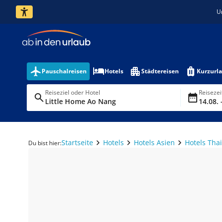
U
Pauschalreisen
Hotels
Städtereisen
Kurzurl
Reiseziel oder Hotel
Reiseze
Little Home Ao Nang
14.08. 
Startseite
Hotels
Hotels Asien
Hotels Tha
Du bist hier: