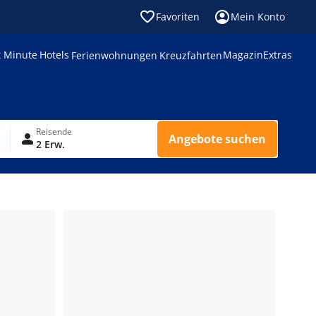
Favoriten
Mein Konto
t Minute
Hotels
Magazin
Extras
Ferienwohnungen
Kreuzfahrten
Reisende
Angebote suchen
2 Erw.