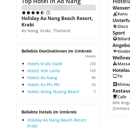
Top Hotel in
Ao Nang
Hotel
Wasser
Kanu
Holiday Ao Nang Beach Resort,
Unterh
Krabi
Disco
Ao Nang, Krabi, Thailand
Sport
Billar
Angebot
Beliebte Destinationen im Umkreis
Kinde
Hotels
Wellne
Hotels Krabi Stadt
Massa
230
Hotela
Hotels Koh Lanta
143
TV
Hotels Ao Nang
86
Klima
Hotels Ko Phi Phi
63
Restau
Hotels Klong Muang Beach
5
Cafe
Alle Ang
Zimmers
Beliebte Hotels im Umkreis
Holiday Ao Nang Beach Resort,
Krabi