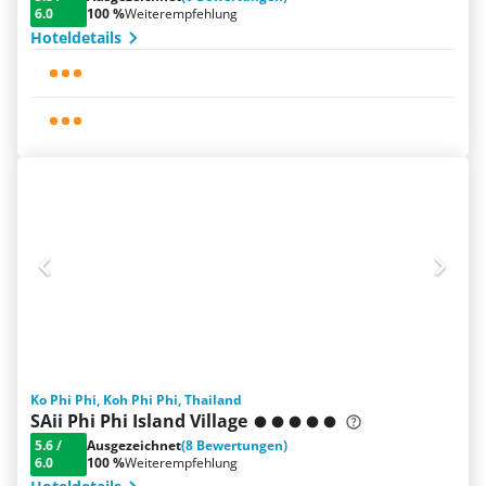
6.0
100 %
Weiterempfehlung
Hoteldetails
Ko Phi Phi, Koh Phi Phi, Thailand
SAii Phi Phi Island Village
5.6
/
Ausgezeichnet
(8 Bewertungen)
6.0
100 %
Weiterempfehlung