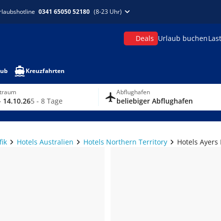
rlaubshotline
0341 65050 52180
(8-23 Uhr)
Deals
Urlaub buchen
Las
aub
Kreuzfahrten
itraum
Abflughafen
- 14.10.26
5 - 8 Tage
beliebiger Abflughafen
fik
Hotels Australien
Hotels Northern Territory
Hotels Ayers