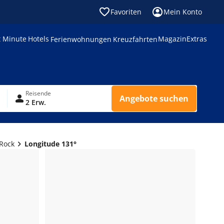
Favoriten
Mein Konto
t Minute
Hotels
Magazin
Extras
Ferienwohnungen
Kreuzfahrten
Reisende
Angebote suchen
2 Erw.
 Rock
Longitude 131°