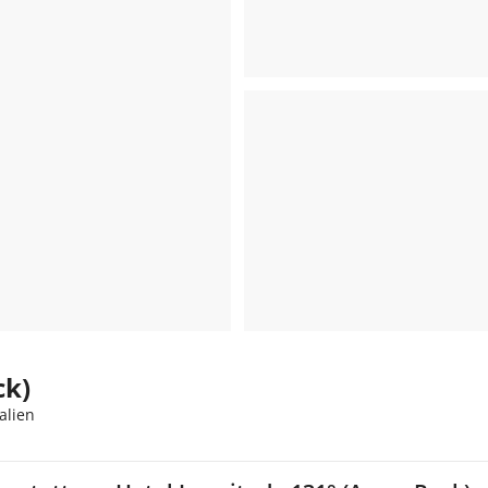
ck)
alien