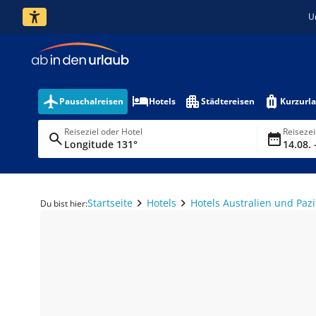
U
Pauschalreisen
Hotels
Städtereisen
Kurzurl
Reiseziel oder Hotel
Reiseze
Longitude 131°
14.08. 
Startseite
Hotels
Hotels Australien und Pazi
Du bist hier: