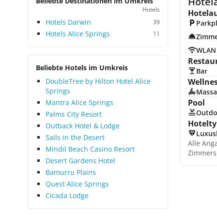
Hotela
Beliebte Destinationen im Umkreis
Hotels
Hotela
Hotels Darwin
39
Parkp
Hotels Alice Springs
11
Zimme
WLAN
Restau
Beliebte Hotels im Umkreis
Bar
DoubleTree by Hilton Hotel Alice
Wellne
Springs
Massa
Pool
Mantra Alice Springs
Outdo
Palms City Resort
Hotelty
Outback Hotel & Lodge
Luxus
Sails in the Desert
Alle Ang
Mindil Beach Casino Resort
Zimmers
Desert Gardens Hotel
Bamurru Plains
Quest Alice Springs
Cicada Lodge