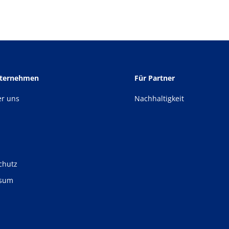
nternehmen
Für Partner
er uns
Nachhaltigkeit
chutz
ssum