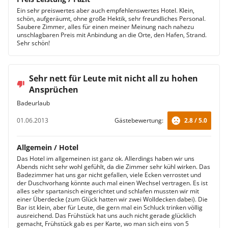
Ein sehr preiswertes aber auch empfehlenswertes Hotel. Klein,
schön, aufgeräumt, ohne große Hektik, sehr freundliches Personal.
Saubere Zimmer, alles für einen meiner Meinung nach nahezu
unschlagbaren Preis mit Anbindung an die Orte, den Hafen, Strand.
Sehr schön!
Sehr nett für Leute mit nicht all zu hohen
Ansprüchen
Badeurlaub
01.06.2013
Gästebewertung:
2.8 / 5.0
Allgemein / Hotel
Das Hotel im allgemeinen ist ganz ok. Allerdings haben wir uns
Abends nicht sehr wohl gefühlt, da die Zimmer sehr kühl wirken. Das
Badezimmer hat uns gar nicht gefallen, viele Ecken verrostet und
der Duschvorhang könnte auch mal einen Wechsel vertragen. Es ist
alles sehr spartanisch eingerichtet und schlafen mussten wir mit
einer Überdecke (zum Glück hatten wir zwei Wolldecken dabei). Die
Bar ist klein, aber für Leute, die gern mal ein Schluck trinken völlig
ausreichend. Das Frühstück hat uns auch nicht gerade glücklich
gemacht, Frühstück gab es per Karte, wo man sich eins von 5