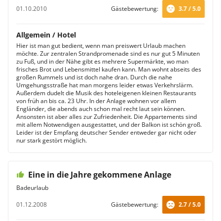
01.10.2010
Gästebewertung:
3.7 / 5.0
Allgemein / Hotel
Hier ist man gut bedient, wenn man preiswert Urlaub machen
möchte. Zur zentralen Strandpromenade sind es nur gut 5 Minuten
zu Fuß, und in der Nähe gibt es mehrere Supermärkte, wo man
frisches Brot und Lebensmittel kaufen kann. Man wohnt abseits des
großen Rummels und ist doch nahe dran. Durch die nahe
Umgehungsstraße hat man morgens leider etwas Verkehrslärm.
Außerdem dudelt die Musik des hoteleigenen kleinen Restaurants
von früh an bis ca. 23 Uhr. In der Anlage wohnen vor allem
Engländer, die abends auch schon mal recht laut sein können.
Ansonsten ist aber alles zur Zufriedenheit. Die Appartements sind
mit allem Notwendigen ausgestattet, und der Balkon ist schön groß.
Leider ist der Empfang deutscher Sender entweder gar nicht oder
nur stark gestört möglich.
Eine in die Jahre gekommene Anlage
Badeurlaub
01.12.2008
Gästebewertung:
2.7 / 5.0