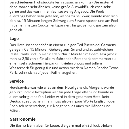
verschiedenen Frühstückstellern aussuchen konnte (Die ersten 4
dabei waren sehr ähnlich, keine große Auswahl!!). Ich esse sehr
gerne und das war mir einfach zu wenig Angebot. Die Pools
allerdings haben sehr gefallen, wenns zu heiß war, konnte man sich
den ca. 15 Minuten langen Gehweg zum Strand sparen und am Pool
mit einem netten Cocktail entspannen. Im großen und ganzen also
ganz ok.
Lage
Das Hotel ist sehr schön in einem ruhigen Teil Puerto del Carmens
gelegen. Ca. 15 Minuten Gehweg zum Strand und zu zahlreichen
Restaurants und Souvenirläden. Nur 3 Minuten mit dem Taxi (wofür
man ca 2,50 zahlt, für alle mitfahrenden Personen) kommt man zu
einem sehr schönen Tierpark mit vielen Shows und tollem
Wasserpark für genug fun und action mit dem Namen Rancho Texas
Park. Lohnt sich auf jeden Fall hinzugehen.
Service
Hotelservice war wie alles an dem Hotel ganz ok. Morgens wurde
geputzt und die Rezeption war für jede Frage offen und konnte in
allem sehr gut helfen. Leider wird in dem gesamten Hotel kein
Deutsch gesprochen, man muss also ein paar Worte Englisch oder
Spanisch beherrschen, zur Not geht alles auch mit Händen und
Füßen.
Gastronomie
Die Bar ist klein, aber für Leute, die gern mal ein Schluck trinken