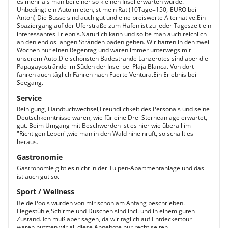
es mehr als man bei einer so kleinen Insel erwarten würde.
Unbedingt ein Auto mieten,ist mein Rat (10Tage=150,-EURO bei
Anton) Die Busse sind auch gut und eine preiswerte Alternative.Ein
Spaziergang auf der Uferstraße zum Hafen ist zu jeder Tageszeit ein
interessantes Erlebnis.Natürlich kann und sollte man auch reichlich
an den endlos langen Stränden baden gehen. Wir hatten in den zwei
Wochen nur einen Regentag und waren immer unterwegs mit
unserem Auto.Die schönsten Badestrände Lanzerotes sind aber die
Papagayostrände im Süden der Insel bei Plaja Blanca. Von dort
fahren auch täglich Fähren nach Fuerte Ventura.Ein Erlebnis bei
Seegang.
Service
Reinigung, Handtuchwechsel,Freundlichkeit des Personals und seine
Deutschkenntnisse waren, wie für eine Drei Sterneanlage erwartet,
gut. Beim Umgang mit Beschwerden ist es hier wie überall im
"Richtigen Leben",wie man in den Wald hineinruft, so schallt es
heraus.
Gastronomie
Gastronomie gibt es nicht in der Tulpen-Apartmentanlage und das
ist auch gut so.
Sport / Wellness
Beide Pools wurden von mir schon am Anfang beschrieben.
Liegestühle,Schirme und Duschen sind incl. und in einem guten
Zustand. Ich muß aber sagen, da wir täglich auf Entdeckertour
waren,nutzten wir all diese Angebote nur recht selten.