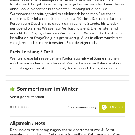
funktioniert. Es gab 3 deutschsprachige Fernsehsender. Einer davon
ohne Ton, ein anderer in schlechter Empfangsqualität. Die
Warmwasserbereitung wird mit elektrisch beheizten Speichern
realisiert. Der Inhalt des Speichrs ist ca. 10 Liter. Das reicht für eine
Person zum Duschen. Es dauert dann ca. eine Stunde, bis wieder
genügend warmes Wasser zur Verfügung steht. Die Fenster sind
undicht. Bei Regen, stand das Zimmer unter Wasser. Die Elektrische
Installation ist fragwürdig bis grenzwertig. Alles in allem wurde hier
viele Jahre nichts mehr investiert. Schade eigentlich.
Preis Leistung / Fazit
Wer um diese Jahreszeit einen Poolurlaub mit viel Sonne machen
möchte, wir sicherlich enttäuscht. Wer jedoch seine Ruhe sucht und
viel auf eigene Faust unternimmt, der kann sich hier gut erholen.
Sommertraum im Winter
Sonstiger Aufenthalt
01.02.2008
Gästebewertung:
3.9 / 5.0
Allgemein / Hotel
Das uns am Anreisetag zugewiesene Apartement war äußerst
gewöhnungsbedürftig. Auf unsere freundliche Reklamations- Bitte