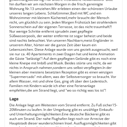
hin durften wir am nächsten Morgen in die frisch gereinigte
Wohnung Nr.13 umziehen.Wir erlebten einen der schönsten Urlaube
unseres langen Lebens. Schlafzimmer,Bad mit WC.und ein
Wohnzimmer mit kleinem Küchenteil,mehr braucht der Mensch
nicht, um glücklich zu sein. Jeden Morgen Frühstück bei strahlendem
Sonnenschein auf der eigenen Terrasse, ist das nicht traumhaft?!
Nur wenige Schritte entfernt sprudeln zwei gepflegte
Süßwasserpools, der weiter entfernte ist sogar beheizt und beide
sind nachts beleuchtet. Von unseren Nachbarn,meist Engländer in
unserem Alter, hörten wir die ganze Zeit über kaum ein
Lebenszeichen. Diese Anlage wurde von uns gezielt ausgesucht, weil
sie nur ca. 40 Apartements in zwei Etagen hat und keine Animation
die Gäste "belästigt"! Auf dem gepflegten Gelände gibt es noch eine
kleine Kneipe mit Imbiß und Musik. Beides störte uns nicht, da wir
nichts in Anspruch nahmen,sondern uns selbst verpflegten.In der
kleinen aber meistens besetzten Rezeption gibt es einen winzigen
"Supermercado" mit allem, was der Selbstversorger so braucht. Vor
allem Wasser, mit und ohne Gas, ging oft über den Ladentisch.
Familien mit Kindern würde ich eher eine Ferienanlage
empfehlen,die am Strand liegt, und "wo so richtig was los ist"!
Lage
Die Anlage liegt am Weitesten vom Strand entfernt. Zu Fuß sicher15-
20Minuten zu laufen. In der Umgebung gibt es unzählige Einkaufs-
und Unterhaltungsmöglichkeiten.Eine deutsche Bäckerei gibt es
auch am Strand. Der nahe Flughafen liegt noch vor Arrecive der
Hauptstadt dieser wunderschönen Insel. Ausflugsmöglichkeiten gibt