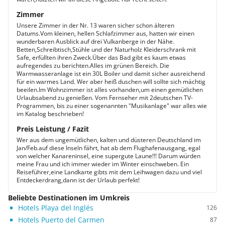
Zimmer
Unsere Zimmer in der Nr. 13 waren sicher schon älteren
Datums.Vom kleinen, hellen Schlafzimmer aus, hatten wir einen
wunderbaren Ausblick auf drei Vulkanberge in der Nähe.
Betten,Schreibtisch,Stühle und der Naturholz Kleiderschrank mit
Safe, erfüllten ihren Zweck.Über das Bad gibt es kaum etwas
aufregendes zu berichten.Alles im grünen Bereich. Die
Warmwasseranlage ist ein 30L Boiler und damit sicher ausreichend
für ein warmes Land. Wer aber heiß duschen will sollte sich mächtig
beeilen.Im Wohnzimmer ist alles vorhanden,um einen gemütlichen
Urlaubsabend zu genießen. Vom Fernseher mit 2deutschen TV-
Programmen, bis zu einer sogenannten "Musikanlage" war alles wie
im Katalog beschrieben!
Preis Leistung / Fazit
Wer aus dem ungemütlichen, kalten und düsteren Deutschland im
Jan/Feb.auf diese Inseln fährt, hat ab dem Flughafenausgang, egal
von welcher Kanareninsel, eine supergute Laune!!! Darum würden
meine Frau und ich immer wieder im Winter einschweben. Ein
Reiseführer,eine Landkarte gibts mit dem Leihwagen dazu und viel
Entdeckerdrang,dann ist der Urlaub perfekt!
Beliebte Destinationen im Umkreis
Hotels Playa del Inglés
126
Hotels Puerto del Carmen
87