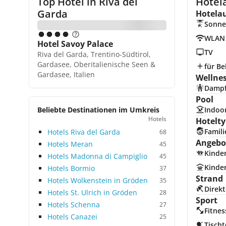
Top Hotel in
Riva del
Hotela
Garda
Hotela
Sonne
WLAN
Hotel Savoy Palace
TV
Riva del Garda, Trentino-Südtirol,
Gardasee, Oberitalienische Seen &
für Be
Gardasee, Italien
Wellne
Damp
Pool
Beliebte Destinationen im Umkreis
Indoo
Hotels
Hotelty
Famili
Hotels Riva del Garda
68
Angebot
Hotels Meran
45
Kinde
Hotels Madonna di Campiglio
45
Kinde
Hotels Bormio
37
Strand
Hotels Wolkenstein in Gröden
35
Direkt
Hotels St. Ulrich in Gröden
28
Sport
Hotels Schenna
27
Fitnes
Hotels Canazei
25
Tischt