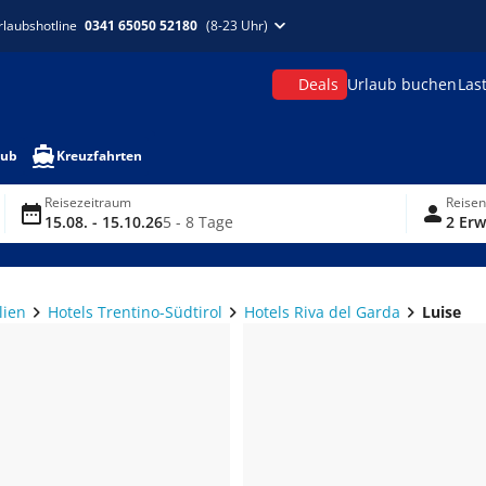
rlaubshotline
0341 65050 52180
(8-23 Uhr)
Deals
Urlaub buchen
Las
aub
Kreuzfahrten
Reisezeitraum
Reise
15.08. - 15.10.26
5 - 8 Tage
2 Erw
lien
Hotels Trentino-Südtirol
Hotels Riva del Garda
Luise