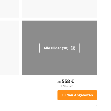
Alle Bilder (10)
558 €
ab
279 € p.P.
Zu den Angeboten