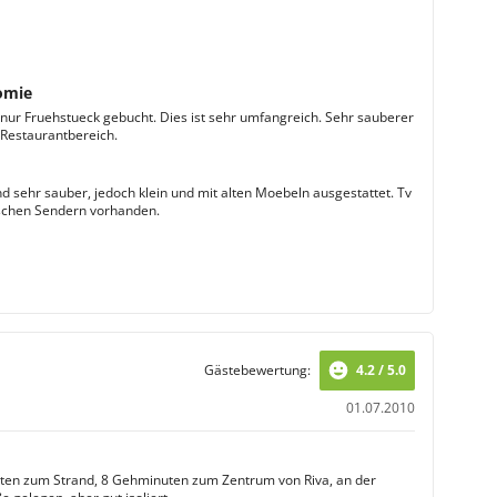
omie
 nur Fruehstueck gebucht. Dies ist sehr umfangreich. Sehr sauberer
 Restaurantbereich.
d sehr sauber, jedoch klein und mit alten Moebeln ausgestattet. Tv
schen Sendern vorhanden.
Gästebewertung:
4.2 / 5.0
01.07.2010
en zum Strand, 8 Gehminuten zum Zentrum von Riva, an der