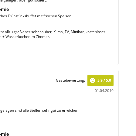
 gelegen, aber gut isoliert.
omie
hes Frühstücksbuffet mit frischen Speisen.
ht allzu groß aber sehr sauber, Klima, TV, Minibar, kostenloser
ee + Wasserkocher im Zimmer.
Gästebewertung:
3.9 / 5.0
01.04.2010
gelegen sind alle Stellen sehr gut zu erreichen
omie