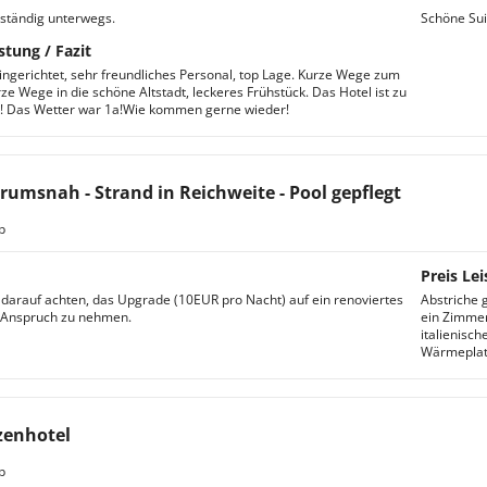
ständig unterwegs.
Schöne Suit
stung / Fazit
eingerichtet, sehr freundliches Personal, top Lage. Kurze Wege zum
ze Wege in die schöne Altstadt, leckeres Frühstück. Das Hotel ist zu
! Das Wetter war 1a!Wie kommen gerne wieder!
rumsnah - Strand in Reichweite - Pool gepflegt
b
Preis Lei
 darauf achten, das Upgrade (10EUR pro Nacht) auf ein renoviertes
Abstriche 
 Anspruch zu nehmen.
ein Zimmer
italienisch
Wärmeplat
zenhotel
b