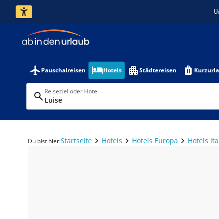
U
Pauschalreisen
Hotels
Städtereisen
Kurzurl
Reiseziel oder Hotel
Luise
Startseite
Hotels
Hotels Europa
Hotels Ita
Du bist hier: