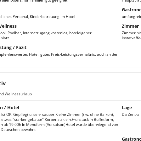
 allen Alters, für Familien gut geeignet.
Hauptstraße
Gastron
dliches Personal, Kinderbetreuung im Hotel
umfangreic
Wellness
Zimmer
ool, Poolbar, Internetzugang kostenlos, hoteleigener
Zimmer nic
lplatz
Instatkaff
stung / Fazit
pfehlenswertes Hotel. gutes Preis-Leistungsverhältnis, auch an der
tiv
nd Wellnessurlaub
n / Hotel
Lage
 ist OK. Gepflegt u. sehr sauber.Kleine Zimmer (tlw. ohne Balkon),
Da Zentral 
 etwas "stärker gebaute" Körper zu klein.Frühstück in Buffetform,
n ab 19.00h in Menuform (Vorsaison)Hotel wurde überwiegend von
u. Deutschen bewohnt
Gastron