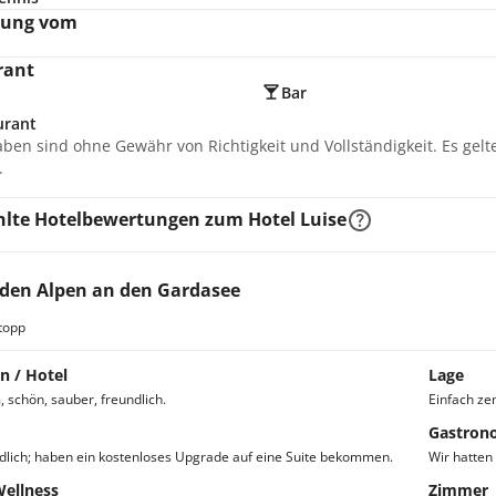
nung vom
rant
Bar
urant
aben sind ohne Gewähr von Richtigkeit und Vollständigkeit. Es gel
.
lte Hotelbewertungen zum Hotel Luise
den Alpen an den Gardasee
topp
n / Hotel
Lage
schön, sauber, freundlich.
Einfach zen
Gastron
dlich; haben ein kostenloses Upgrade auf eine Suite bekommen.
Wir hatten 
Wellness
Zimmer