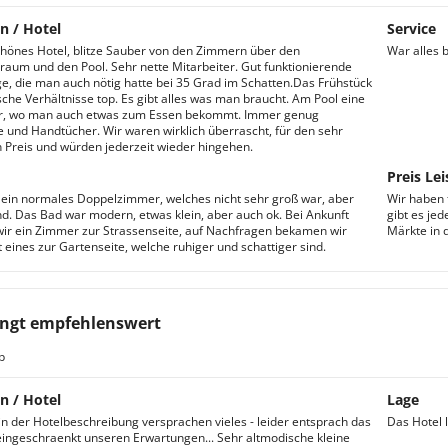
n / Hotel
Service
chönes Hotel, blitze Sauber von den Zimmern über den
War alles 
raum und den Pool. Sehr nette Mitarbeiter. Gut funktionierende
e, die man auch nötig hatte bei 35 Grad im Schatten.Das Frühstück
ische Verhältnisse top. Es gibt alles was man braucht. Am Pool eine
r, wo man auch etwas zum Essen bekommt. Immer genug
e und Handtücher. Wir waren wirklich überrascht, für den sehr
Preis und würden jederzeit wieder hingehen.
Preis Lei
 ein normales Doppelzimmer, welches nicht sehr groß war, aber
Wir haben f
d. Das Bad war modern, etwas klein, aber auch ok. Bei Ankunft
gibt es je
r ein Zimmer zur Strassenseite, auf Nachfragen bekamen wir
Märkte in 
t eines zur Gartenseite, welche ruhiger und schattiger sind.
ngt empfehlenswert
b
n / Hotel
Lage
 in der Hotelbeschreibung versprachen vieles - leider entsprach das
Das Hotel l
eingeschraenkt unseren Erwartungen... Sehr altmodische kleine