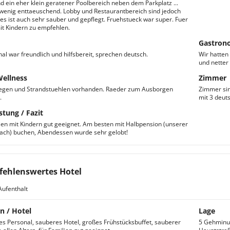
 ein eher klein geratener Poolbereich neben dem Parkplatz ...
 wenig enttaeuschend. Lobby und Restaurantbereich sind jedoch
les ist auch sehr sauber und gepflegt. Fruehstueck war super. Fuer
it Kindern zu empfehlen.
Gastron
al war freundlich und hilfsbereit, sprechen deutsch.
Wir hatten
und netter
Wellness
Zimmer
iegen und Strandstuehlen vorhanden. Raeder zum Ausborgen
Zimmer sin
.
mit 3 deut
stung / Fazit
ien mit Kindern gut geeignet. Am besten mit Halbpension (unserer
ach) buchen, Abendessen wurde sehr gelobt!
ehlenswertes Hotel
Aufenthalt
n / Hotel
Lage
es Personal, sauberes Hotel, großes Frühstücksbuffet, sauberer
5 Gehminut