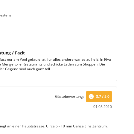
bestens
stung / Fazit
ast nur am Pool gefaulenzt, für alles andere war es zu heiß. In Riva
de Menge tolle Restaurants und schicke Läden zum Shoppen. Die
der Gegend sind auch ganz toll.
Gästebewertung:
3.7 / 5.0
01.08.2010
iegt an einer Hauptstrasse. Circa 5 - 10 min Gehzeit ins Zentrum.