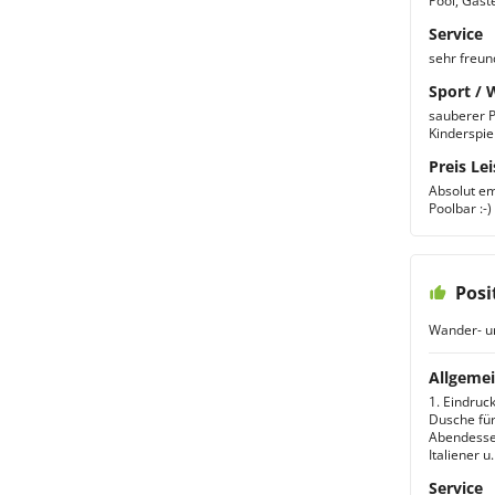
Pool, Gäste
Service
sehr freun
Sport / 
sauberer P
Kinderspie
Preis Lei
Absolut em
Poolbar :-)
Posi
Wander- u
Allgemei
1. Eindruck
Dusche für
Abendesse
Italiener 
Service