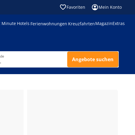
Favoriten
Mein Konto
t Minute
Hotels
Magazin
Extras
Ferienwohnungen
Kreuzfahrten
nde
Angebote suchen
.