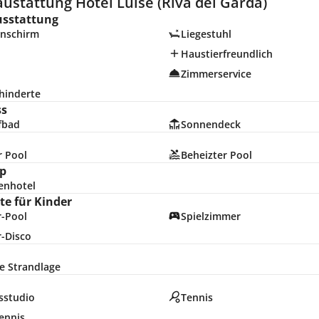
ustattung Hotel Luise (Riva del Garda)
usstattung
nschirm
Liegestuhl
Haustierfreundlich
Zimmerservice
hinderte
ss
fbad
Sonnendeck
r Pool
Beheizter Pool
p
enhotel
e für Kinder
r-Pool
Spielzimmer
r-Disco
e Strandlage
sstudio
Tennis
ennis