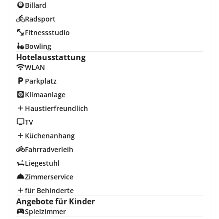
Billard
Radsport
Fitnessstudio
Bowling
Hotelausstattung
WLAN
Parkplatz
Klimaanlage
Haustierfreundlich
TV
Küchenanhang
Fahrradverleih
Liegestuhl
Zimmerservice
für Behinderte
Angebote für Kinder
Spielzimmer