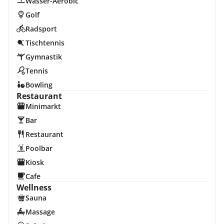
Wasser-Aerobic
Golf
Radsport
Tischtennis
Gymnastik
Tennis
Bowling
Restaurant
Minimarkt
Bar
Restaurant
Poolbar
Kiosk
Cafe
Wellness
Sauna
Massage