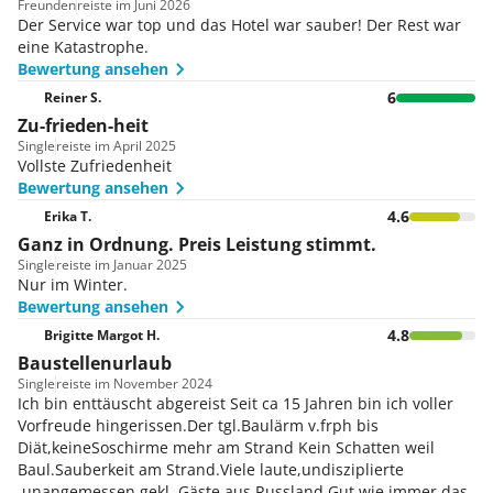
freuen Sie sich darauf, den Abend entspannt ausklingen
Freunden
reiste im Juni 2026
zu lassen.
Der Service war top und das Hotel war sauber! Der Rest war
Tulip Suite
eine Katastrophe.
Bewertung ansehen
Nach einem langen Urlaubstag können Sie sich in die
geräumige Tulip Suite zurückziehen und die Seele
6
Reiner S.
baumeln lassen. Neben einem gemütlichen Bett ist die
Zu-frieden-heit
Suite mit Fernseher, Minibar und einem schönen
Single
reiste im April 2025
Badezimmer ausgestattet.
Vollste Zufriedenheit
Bewertung ansehen
4.6
Erika T.
Ganz in Ordnung. Preis Leistung stimmt.
Single
reiste im Januar 2025
Nur im Winter.
Bewertung ansehen
4.8
Brigitte Margot H.
Baustellenurlaub
Single
reiste im November 2024
Ich bin enttäuscht abgereist Seit ca 15 Jahren bin ich voller
Vorfreude hingerissen.Der tgl.Baulärm v.frph bis
Diät,keineSoschirme mehr am Strand Kein Schatten weil
Baul.Sauberkeit am Strand.Viele laute,undisziplierte
,unangemessen gekl. Gäste aus Russland.Gut wie immer das