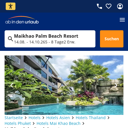
Maikhao Palm Beach Resort
Suchen
14.08. - 14.10.26
5 - 8 Tage
2 Erw.
Startseite
Hotels
Hotels Asien
Hotels Thailand
Hotels Phuket
Hotels Mai Khao Beach