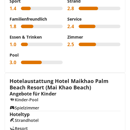
Sport
Strand
1.4
2.8
Familienfreundlich
Service
1.8
2.4
Essen & Trinken
Zimmer
1.0
2.5
Pool
3.0
Hotelaustattung Hotel Maikhao Palm
Beach Resort (Mai Khao Beach)
Angebote für Kinder
Kinder-Pool
Spielzimmer
Hoteltyp
Strandhotel
Resort