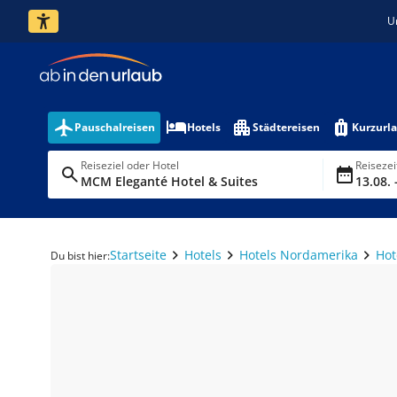
U
Pauschalreisen
Hotels
Städtereisen
Kurzurl
Reiseziel oder Hotel
Reiseze
MCM Eleganté Hotel & Suites
13.08. 
Startseite
Hotels
Hotels Nordamerika
Hot
Du bist hier: