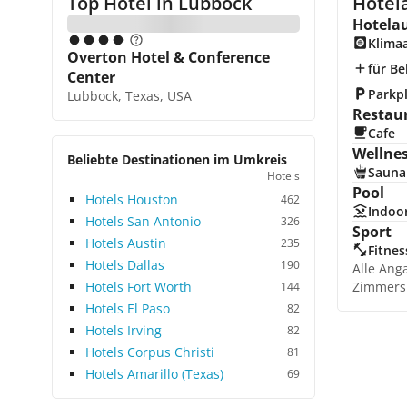
Top Hotel in
Lubbock
Hotel
Hotela
Klima
Overton Hotel & Conference
für Be
Center
Parkp
Lubbock, Texas, USA
Restau
Cafe
Wellne
Beliebte Destinationen im Umkreis
Sauna
Hotels
Pool
Hotels Houston
462
Indoo
Hotels San Antonio
326
Sport
Hotels Austin
235
Fitnes
Hotels Dallas
190
Alle Ang
Hotels Fort Worth
Zimmers
144
Hotels El Paso
82
Hotels Irving
82
Hotels Corpus Christi
81
Hotels Amarillo (Texas)
69