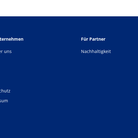
nternehmen
Für Partner
er uns
Nachhaltigkeit
chutz
ssum