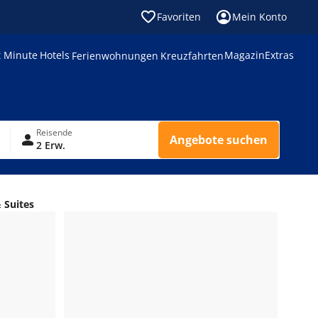
Favoriten
Mein Konto
t Minute
Hotels
Magazin
Extras
Ferienwohnungen
Kreuzfahrten
Reisende
Angebote suchen
2 Erw.
 Suites