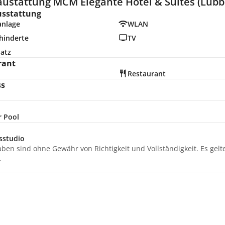
austattung MCM Eleganté Hotel & Suites (Lubb
usstattung
anlage
WLAN
hinderte
TV
latz
rant
Restaurant
ss
r Pool
sstudio
aben sind ohne Gewähr von Richtigkeit und Vollständigkeit. Es gel
.