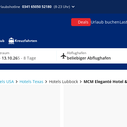
rlaubshotline
0341 65050 52180
(8-23 Uhr)
Deals
Urlaub buchen
Las
aub
Kreuzfahrten
itraum
Abflughafen
- 13.10.26
5 - 8 Tage
beliebiger Abflughafen
els USA
Hotels Texas
Hotels Lubbock
MCM Eleganté Hotel &