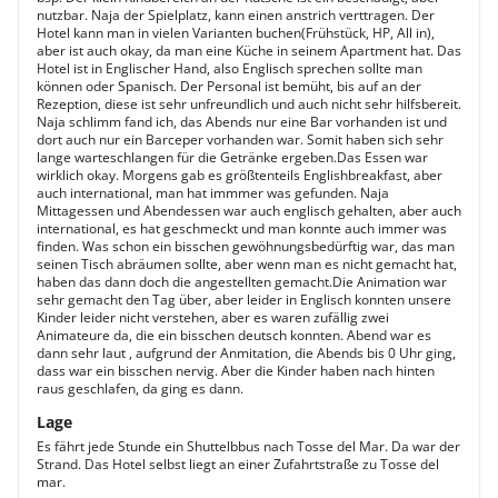
nutzbar. Naja der Spielplatz, kann einen anstrich verttragen. Der
Hotel kann man in vielen Varianten buchen(Frühstück, HP, All in),
aber ist auch okay, da man eine Küche in seinem Apartment hat. Das
Hotel ist in Englischer Hand, also Englisch sprechen sollte man
können oder Spanisch. Der Personal ist bemüht, bis auf an der
Rezeption, diese ist sehr unfreundlich und auch nicht sehr hilfsbereit.
Naja schlimm fand ich, das Abends nur eine Bar vorhanden ist und
dort auch nur ein Barceper vorhanden war. Somit haben sich sehr
lange warteschlangen für die Getränke ergeben.Das Essen war
wirklich okay. Morgens gab es größtenteils Englishbreakfast, aber
auch international, man hat immmer was gefunden. Naja
Mittagessen und Abendessen war auch englisch gehalten, aber auch
international, es hat geschmeckt und man konnte auch immer was
finden. Was schon ein bisschen gewöhnungsbedürftig war, das man
seinen Tisch abräumen sollte, aber wenn man es nicht gemacht hat,
haben das dann doch die angestellten gemacht.Die Animation war
sehr gemacht den Tag über, aber leider in Englisch konnten unsere
Kinder leider nicht verstehen, aber es waren zufällig zwei
Animateure da, die ein bisschen deutsch konnten. Abend war es
dann sehr laut , aufgrund der Anmitation, die Abends bis 0 Uhr ging,
dass war ein bisschen nervig. Aber die Kinder haben nach hinten
raus geschlafen, da ging es dann.
Lage
Es fährt jede Stunde ein Shuttelbbus nach Tosse del Mar. Da war der
Strand. Das Hotel selbst liegt an einer Zufahrtstraße zu Tosse del
mar.