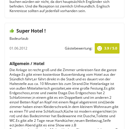
buchen würden wir nicht, da dort hauptsächlich Engländer sich
befinden. Und die Rezeption ist ziemlich Unfreundlich. Englisch
Kenntnisse sollten auf jedenfall vorhanden sein.
Super Hotel !
Badeurlaub
01.06.2012
Gästebewertung:
3.9 / 5.0
Allgemein / Hotel
Die Anlage ist recht groß und die Zimmer umkreisen fast die ganze
Anlage.Es gibt einen kostenlose Busverbindung vom Hotel aus der
Stündlich fährt,er fährt direkt in die Stadt und es dauert von der
Haltestelle aus ca. 10 Minuten bis zum Strand.Die Hotelanlage ist
von außen Mittelalterisch gestaltet,wie eine große Festung.Es gibt
Erdgeschoss,erste und zweite Etage.Das Erdgeschoss hat 2
Schlafzimmer,in einem gibt es ein Doppelbett und im anderen 2
einzel Betten Kopf an Kopf mit einem Regal abgetrennt sind,beide
zimmer haben einen Kleiderschrank.In dem kleinem Wohnraum gibt
es einen TV und eine Schlafcouch,Küche ist modern eingerichtet (in
rot) und das Badezimmer hat Badewanne mit Dusche,Toilette und
WC.Es gibt alle 2 Tage neue Handtücher,neuen Bettbezug,Seife
ect.Jeden Abend gibt es eine Show wie z.B