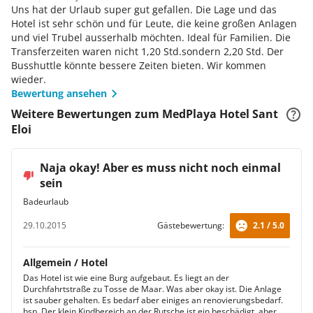
Uns hat der Urlaub super gut gefallen. Die Lage und das
Hotel ist sehr schön und für Leute, die keine großen Anlagen
und viel Trubel ausserhalb möchten. Ideal für Familien. Die
Transferzeiten waren nicht 1,20 Std.sondern 2,20 Std. Der
Busshuttle könnte bessere Zeiten bieten. Wir kommen
wieder.
Bewertung ansehen
Weitere Bewertungen zum MedPlaya Hotel Sant
Eloi
Naja okay! Aber es muss nicht noch einmal
sein
Badeurlaub
29.10.2015
Gästebewertung:
2.1 / 5.0
Allgemein / Hotel
Das Hotel ist wie eine Burg aufgebaut. Es liegt an der
Durchfahrtstraße zu Tosse de Maar. Was aber okay ist. Die Anlage
ist sauber gehalten. Es bedarf aber einiges an renovierungsbedarf.
bsp. Der klein Kindbereich an der Rutsche ist ein beschädigt, aber