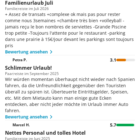
Familienurlaub Juli
Familie
reiste im Juli 2026
+ Assez de transats +complexe ok mais pas pour rester
comme nous 3semaines +chambre très bien +volleyball -
jamais reçu le bon nombres de serviettes -Grande Piscine
trop petite -Toujours l'attente pour le restaurant -parking
dans une prairie à 15€/jour devant les parkings sont toujours
pris
Bewertung ansehen
3.1
Petra P.
Schlimmer Urlaub!
Paar
reiste im September 2025
Wir würden momentan überhaupt nicht wieder nach Spanien
fahren, da die Unfreundlichkeit gegenüber den Touristen
überall zu spüren ist. Überteuerte Eintrittsgelder, Speisen,
etc. Mit dem Mietauto kann man einige gute Ecken
entdecken, aber nicht jeder möchte im Urlaub immer Auto
fahren.
Bewertung ansehen
5.7
Marcel H.
Nettes Personal und tolles Hotel
Familie
reiste im Juni 2025