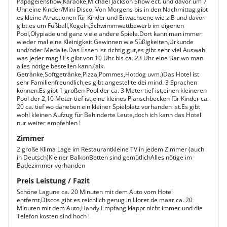
Papageienshow,Karaoke,Michael Jackson Show ect. und davor um 7
Uhr eine Kinder/Mini Disco. Von Morgens bis in den Nachmittag gibt
es kleine Atractionen für Kinder und Erwachsene wie z.B und davor
gibt es um Fußball,Kegeln,Schwimmwettbewerb im eigenen
Pool,Olypiade und ganz viele andere Spiele.Dort kann man immer
wieder mal eine Kleinigkeit Gewinnen wie Süßigkeiten,Urkunde
und/oder Medalie.Das Essen ist richtig gut,es gibt sehr viel Auswahl
was jeder mag ! Es gibt von 10 Uhr bis ca. 23 Uhr eine Bar wo man
alles nötige bestellen kann.(alk.
Getränke,Softgetränke,Pizza,Pommes,Hotdog uvm.)Das Hotel ist
sehr Familienfreundlich,es gibt angestellte dei mind. 3 Sprachen
können.Es gibt 1 großen Pool der ca. 3 Meter tief ist,einen kleineren
Pool der 2,10 Meter tief ist,eine kleines Planschbecken für Kinder ca.
20 ca. tief wo daneben ein kleiner Spielplatz vorhanden ist.Es gibt
wohl kleinen Aufzug für Behinderte Leute,doch ich kann das Hotel
nur weiter empfehlen !
Zimmer
2 große Klima Lage im Restaurantkleine TV in jedem Zimmer (auch
in Deutsch)Kleiner BalkonBetten sind gemütlichAlles nötige im
Badezimmer vorhanden
Preis Leistung / Fazit
Schöne Lagune ca. 20 Minuten mit dem Auto vom Hotel
entfernt,Discos gibt es reichlich genug in Lloret de maar ca. 20
Minuten mit dem Auto,Handy Empfang klappt nicht immer und die
Telefon kosten sind hoch !