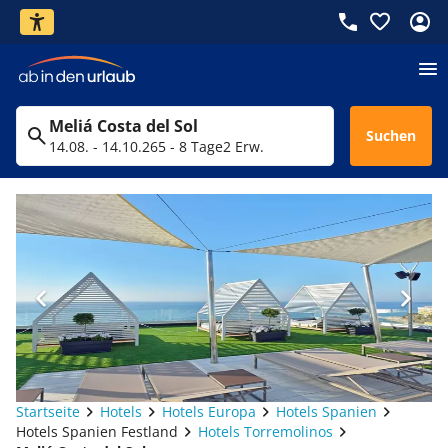
Meliá Costa del Sol
Suchen
14.08. - 14.10.26
5 - 8 Tage
2 Erw.
Startseite
Hotels
Hotels Europa
Hotels Spanien
Hotels Spanien Festland
Hotels Torremolinos