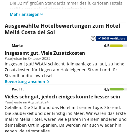
Die 32 m² großen Standardzimmer des luxuriösen Hotels
Meliá Costa del Sol bieten komfortable
Mehr anzeigen
Annehmlichkeiten, die den Aufenthalt besonders
machen. Neben bequemen Betten nutzen Sie hier
Ausgewählte Hotelbewertungen zum Hotel
zudem die Terrasse, den kabellosen Internetzugang
Meliá Costa del Sol
über WLAN und das Badezimmer mit Föhn und
Kosmetikprodukten der Marke Meliá. Auf Wunsch
100% verifiziert
können Sie die Unterkunft auch mit Meerblick oder zur
4.5
Marko
Einzelbelegung buchen.
Insgesamt gut. Viele Zusatzkosten
Junior Suite
Paar
reiste im Oktober 2025
Die geräumige Junior Suite besticht mit einer
Insgesamt gut! WLAN schlecht, Klimaanlage zu laut, zu hohe
Zimmergröße von 50 m² und einer dazugehörigen
Zusatzkosten für Liegen am Hoteleigenen Strand und für
Terrasse, die 25 m² groß ist und einen herrlichen Blick
Strandhandtuchwrchsel.
auf das Meer bietet. Neben dem geschmackvoll
Bewertung ansehen
eingerichteten Schlafzimmer befindet sich in der
4.8
Paul F.
Unterkunft ein separates Wohnzimmer mit gemütlicher
Vieles sehr gut, jedoch einiges könnte besser sein
Sitzecke und Flachbildfernseher. Hier kommen Sie am
Paar
reiste im August 2024
Abend zur Ruhe und lassen den Urlaubstag entspannt
Gefallen: Die Stadt und das Hotel mit seiner Lage. Störend:
ausklingen.
Die Sauberkeit und der Einstig ins Meer. Wir waren das Erste
Suite
mal im Melia Hotel, waren viele Jahren in einem anderen und
Die erstklassig ausgestattete Suite besticht mit einer
demselben Ort in Spanien. Da werden wir auch wieder hin
Wohnfläche von 58 m². Neben 2 Schlafzimmern mit
gehen, da stimmt alles.