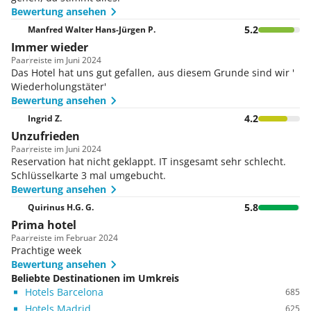
bequemen Betten verfügt die schöne Unterkunft über
Bewertung ansehen
ein gemütliches Wohnzimmer, in dem Sie entspannte
5.2
Manfred Walter Hans-Jürgen P.
Momente zusammen verbringen. Auf dem 20 m² großen
Immer wieder
Balkon genießen Sie den fantastischen Ausblick und
entspannen sich. Das Badezimmer verfügt über Dusche
Paar
reiste im Juni 2024
Das Hotel hat uns gut gefallen, aus diesem Grunde sind wir '
und Wanne und die hochwertigen Kosmetikprodukte
Wiederholungstäter'
der Marke Meliá stehen ebenso für Sie bereit.
Bewertung ansehen
4.2
Ingrid Z.
Unzufrieden
Paar
reiste im Juni 2024
Reservation hat nicht geklappt. IT insgesamt sehr schlecht.
Schlüsselkarte 3 mal umgebucht.
Bewertung ansehen
5.8
Quirinus H.G. G.
Prima hotel
Paar
reiste im Februar 2024
Prachtige week
Bewertung ansehen
Beliebte Destinationen im Umkreis
Hotels Barcelona
685
Hotels Madrid
625