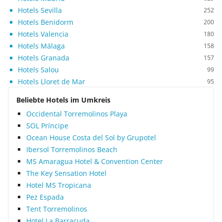
Hotels Sevilla
252
Hotels Benidorm
200
Hotels Valencia
180
Hotels Málaga
158
Hotels Granada
157
Hotels Salou
99
Hotels Lloret de Mar
95
Beliebte Hotels im Umkreis
Occidental Torremolinos Playa
SOL Príncipe
Ocean House Costa del Sol by Grupotel
Ibersol Torremolinos Beach
MS Amaragua Hotel & Convention Center
The Key Sensation Hotel
Hotel MS Tropicana
Pez Espada
Tent Torremolinos
Hotel La Barracuda