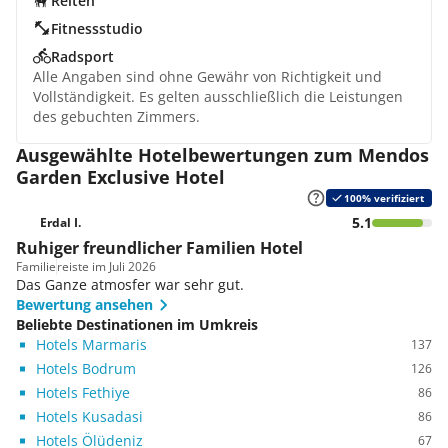
Reiten
Fitnessstudio
Radsport
Alle Angaben sind ohne Gewähr von Richtigkeit und
Vollständigkeit. Es gelten ausschließlich die Leistungen
des gebuchten Zimmers.
Ausgewählte Hotelbewertungen zum Mendos
Garden Exclusive Hotel
100% verifiziert
5.1
Erdal I.
Ruhiger freundlicher Familien Hotel
Familie
reiste im Juli 2026
Das Ganze atmosfer war sehr gut.
Bewertung ansehen
Beliebte Destinationen im Umkreis
Hotels Marmaris
137
Hotels Bodrum
126
Hotels Fethiye
86
Hotels Kusadasi
86
Hotels Ölüdeniz
67