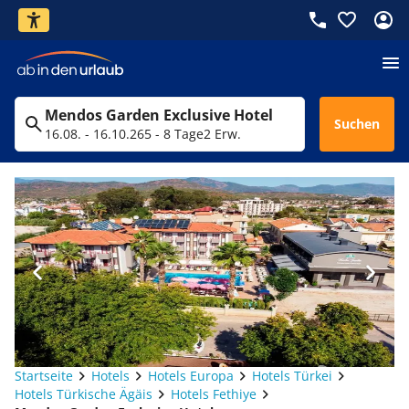
Mendos Garden Exclusive Hotel
Suchen
16.08. - 16.10.26
5 - 8 Tage
2 Erw.
Startseite
Hotels
Hotels Europa
Hotels Türkei
Hotels Türkische Ägäis
Hotels Fethiye