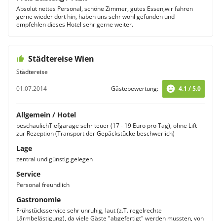
Absolut nettes Personal, schöne Zimmer, gutes Essen,wir fahren
gerne wieder dort hin, haben uns sehr wohl gefunden und
empfehlen dieses Hotel sehr gerne weiter.
Städtereise Wien
Städtereise
01.07.2014
Gästebewertung:
4.1 / 5.0
Allgemein / Hotel
beschaulichTiefgarage sehr teuer (17 - 19 Euro pro Tag), ohne Lift
zur Rezeption (Transport der Gepäckstücke beschwerlich)
Lage
zentral und günstig gelegen
Service
Personal freundlich
Gastronomie
Frühstücksservice sehr unruhig, laut (z.T. regelrechte
Lärmbelästigung), da viele Gäste "abgefertigt" werden mussten, von