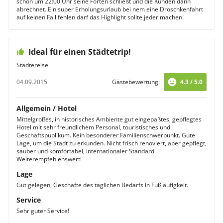
schon um 22:00 Uhr seine Forten schließt und die Kunden dann
abrechnet. Ein super Erholungsurlaub bei nem eine Droschkenfahrt
auf keinen Fall fehlen darf das Highlight sollte jeder machen.
Ideal für einen Städtetrip!
Städtereise
04.09.2015
Gästebewertung:
4.3 / 5.0
Allgemein / Hotel
Mittelgroßes, in historisches Ambiente gut eingepaßtes, gepflegtes
Hotel mit sehr freundlichem Personal, touristisches und
Geschäftspublikum. Kein besonderer Familienschwerpunkt. Gute
Lage, um die Stadt zu erkunden. Nicht frisch renoviert, aber gepflegt,
sauber und komfortabel, internationaler Standard.
Weiterempfehlenswert!
Lage
Gut gelegen, Geschäfte des täglichen Bedarfs in Fußläufigkeit.
Service
Sehr guter Service!