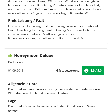
dadurch sehr dunkel. Hänge WC aus der Wand gerissen, neigte sich
bedenklich bei jeder Benutzung. Armaturen an der Dusche defekt,
aber noch nutzbar. Bitte um Zimmertausch zunächst ignoriert, dann
wenig attraktives Angebot - nach drei Tagen Reparatur WC.
Preis Leistung / Fazit
Eine schöne Hotelanlage mit einem ausgewogenen internationalen
Flair. Umgebung total zugebaut mit wenig Anreiz, das Hotel zu
verlassen außerhalb der Ausflugsangebote. Gute
Kleinbusverbindung zum attraktiven Bodrum - ca 20 Min.
Honeymoon Deluxe
Badeurlaub
01.09.2013
Gästebewertung:
4.9 / 5.0
Allgemein / Hotel
Das Hotel war sehr liebevoll und gemütlich, dennoch sehr modern.
Wir haben uns durch und durch wohl gefühlt
Lage
Das Hotel Isis hatte die beste Lage in dem Ort, direkt am Strand
gelegen