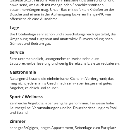
Gästestruktur. Personal von sehr hilfsbereit bis unfreundlich und
abweisend, was auch mit mangelnden Sprachkenntnissen
zusammenhängen mag. Unser Bad mit defekten Knöpfen an der
Dusche und einem in der Aufhängung lockeren Hänge-WC war
offensichtlich eine Ausnahme.
Lage
Die Hotelanlage sehr schön und abwechslungsreich gestaltet, die
Umgebung total zugebaut und unattraktiv. Busverbindung nach
Gümbet und Bodrum gut.
Service
Sehr unterschiedlich, unangenehm teilweise sehr laute
Lautsprecherberieselung und wenig Bereitschaft, sie zu reduzieren.
Gastronomie
Naturgemäß stand die einheimische Küche im Vordergrund; das
mag nicht jedermanns Geschmack sein - aber insgesamt gutes
Angebot, reichlich und sauber.
Sport / Wellness
Zahlreiche Angebote, aber wenig teilgenommen. Teilweise hohe
Lautpegel bei Veranstaltungen und bei Dauerberieselung am Pool
und Strand.
Zimmer
sehr großzügiges, langes Appartement, Seitenlage zum Parkplatz -