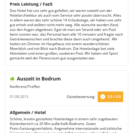
Preis Leistung / Fazit
Das Hotel hat uns sehr gut gefallen, wir waren sowohl von der
Hotelarchitektur als auch vom Service sehr positiv überrascht. Alles
in allem waren das sehr schöne 14 Urlaubstage, wir haben uns sehr
gut erholt und wollten nicht mehr weg. Alle wünsche wurden (fast)
aus den Augen abgelesen. Egal ob man am Strand oder am Pool
beim sonnen war, das Personal kam alle 10 minuten und fragte nach
Getränkewünschen und brachte diese dann auch umgehend . Wir
hatten ein Zimmer im Haupthaus mit einem wunderschönen
Meerblick und mit Blick nach Bodrum. Die Hotelanlage bot viele
Aktivitäten und einen großen, sauberen Pool. Wir haben viel Sport
gemacht weil der Fitnessraum gut ausgestattet war.
Auszeit in Bodrum
Konferenz/Treffen
01.09.2013
Gästebewertung:
3.5 / 5.0
Allgemein / Hotel
Schöne, kreativ gestaltete Hotelanlage in einem sehr zugebauten
Küstenbereich ca 20 Min außerhalb Bodrums. Gutes
Preis-/Leistungsverhältnis. Angenehme internationale und türkische