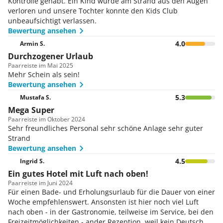
Kontrolle gehabt. Ein Kind wurde am Strand aus den Augen
verloren und unsere Tochter konnte den Kids Club
unbeaufsichtigt verlassen.
Bewertung ansehen
4.0
Armin S.
Durchzogener Urlaub
Paar
reiste im Mai 2025
Mehr Schein als sein!
Bewertung ansehen
5.3
Mustafa S.
Mega Super
Paar
reiste im Oktober 2024
Sehr freundliches Personal sehr schöne Anlage sehr guter
Strand
Bewertung ansehen
4.5
Ingrid S.
Ein gutes Hotel mit Luft nach oben!
Paar
reiste im Juni 2024
Für einen Bade- und Erholungsurlaub für die Dauer von einer
Woche empfehlenswert. Ansonsten ist hier noch viel Luft
nach oben - in der Gastronomie, teilweise im Service, bei den
Freizeitmöglichkeiten - ander Rezeption, weil kein Deutsch