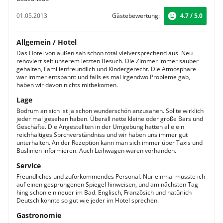
01.05.2013
Gästebewertung:
4.7 / 5.0
Allgemein / Hotel
Das Hotel von außen sah schon total vielversprechend aus. Neu
renoviert seit unserem letzten Besuch. Die Zimmer immer sauber
gehalten, Familienfreundlich und Kindergerecht. Die Atmosphäre
war immer entspannt und falls es mal irgendwo Probleme gab,
haben wir davon nichts mitbekomen.
Lage
Bodrum an sich ist ja schon wunderschön anzusahen. Sollte wirklich
jeder mal gesehen haben. Überall nette kleine oder große Bars und
Geschäfte. Die Angestellten in der Umgebung hatten alle ein
reichhaltiges Sprchverständniss und wir haben uns immer gut
unterhalten. An der Rezeption kann man sich immer über Taxis und
Buslinien informieren. Auch Leihwagen waren vorhanden.
Service
Freundliches und zuforkommendes Personal. Nur einmal musste ich
auf einen gesprungenen Spiegel hinweisen, und am nächsten Tag
hing schon ein neuer im Bad. Englisch, Französich und natürlich
Deutsch konnte so gut wie jeder im Hotel sprechen.
Gastronomie