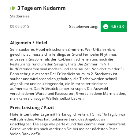
3 Tage am Kudamm
Städtereise
09.09.2015
Gästebewertung:
4.6 / 5.0
Allgemein / Hotel
Sehr sauberes Hotel mit schönen Zimmern. Wer U-Bahn nicht
gewohnt ist, muss sich allerdings an S-und Fernbahn Rhythmus
anpassen.Reizvoller als der Ku-Damm schienen uns noch die
Restaurants rund um den Savigny Platz.Die Zimmer im NH
Kurfürstendamm sind modern und sehr sauber. Von dort mit der S-
Bahn sehr gut vernetzt.Der Frühstücksraum im 2. Stockwerk ist
sauber und wird ordentlich gehalten, die Tische werden schnell
abgeräumt und neu eingedeckt, die Mitarbeiter sind sehr
aufmerksam. Das Frühstück selber ist super. Die Auswahl
verschiedener Wurst- und Käsesorten, 9 verschiedene Marmeladen,
man kann sich sogar Waffeln selbst backen.
Preis Leistung / Fazit
Hotel in zentraler Lage mit Parkmöglichkeiten. TG mit 16/Tag.Ich war
voll zufrieden. Alles hat funktioniert und das Angebot war
unschlagbar. Die Lage war perfekt und das Zimmer war umwerfend.
Gerne wende ich mich wieder an Sie bei meiner nächsten Reise.
Vielen Dank dafür!