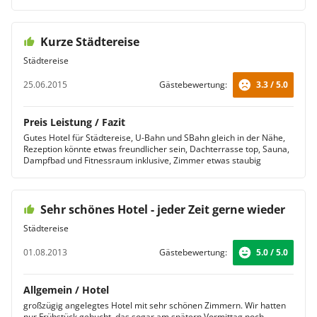
Kurze Städtereise
Städtereise
25.06.2015
Gästebewertung:
3.3 / 5.0
Preis Leistung / Fazit
Gutes Hotel für Städtereise, U-Bahn und SBahn gleich in der Nähe,
Rezeption könnte etwas freundlicher sein, Dachterrasse top, Sauna,
Dampfbad und Fitnessraum inklusive, Zimmer etwas staubig
Sehr schönes Hotel - jeder Zeit gerne wieder
Städtereise
01.08.2013
Gästebewertung:
5.0 / 5.0
Allgemein / Hotel
großzügig angelegtes Hotel mit sehr schönen Zimmern. Wir hatten
nur Frühstück gebucht, das sogar am spätern Vormittag noch