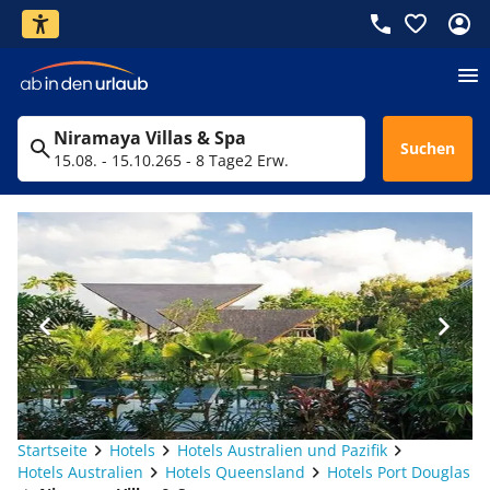
Niramaya Villas & Spa
Suchen
15.08. - 15.10.26
5 - 8 Tage
2 Erw.
Startseite
Hotels
Hotels Australien und Pazifik
Hotels Australien
Hotels Queensland
Hotels Port Douglas