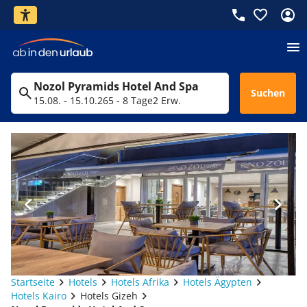
Nozol Pyramids Hotel And Spa
Suchen
15.08. - 15.10.26
5 - 8 Tage
2 Erw.
Startseite
Hotels
Hotels Afrika
Hotels Ägypten
Hotels Kairo
Hotels Gizeh