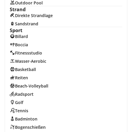
Outdoor Pool
Strand
Direkte Strandlage
Sandstrand
Sport
Billard
Boccia
Fitnessstudio
Wasser-Aerobic
Basketball
Reiten
Beach-Volleyball
Radsport
Golf
Tennis
Badminton
Bogenschießen