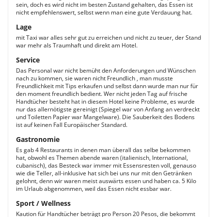
sein, doch es wird nicht im besten Zustand gehalten, das Essen ist
nicht empfehlenswert, selbst wenn man eine gute Verdauung hat.
Lage
mit Taxi war alles sehr gut zu erreichen und nicht zu teuer, der Stand
war mehr als Traumhaft und direkt am Hotel.
Service
Das Personal war nicht bemüht den Anforderungen und Wünschen
nach zu kommen, sie waren nicht Freundlich , man musste
Freundlichkeit mit Tips erkaufen und selbst dann wurde man nur für
den moment freundlich bedient. Wer nicht jeden Tag auf frische
Handtücher besteht hat in diesem Hotel keine Probleme, es wurde
nur das allernötigste gereinigt (Spiegel war von Anfang an verdreckt
und Toiletten Papier war Mangelware). Die Sauberkeit des Bodens
ist auf keinen Fall Europäischer Standard.
Gastronomie
Es gab 4 Restaurants in denen man überall das selbe bekommen
hat, obwohl es Themen abende waren (italienisch, International,
cubanisch), das Besteck war immer mit Essensresten voll, genauso
wie die Teller, all-inklusive hat sich bei uns nur mit den Getränken
gelohnt, denn wir waren meist auswärts essen und haben ca. 5 Kilo
im Urlaub abgenommen, weil das Essen nicht essbar war.
Sport / Wellness
Kaution für Handtücher beträgt pro Person 20 Pesos, die bekommt