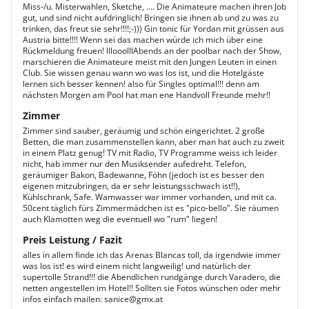
Miss-/u. Misterwahlen, Sketche, .... Die Animateure machen ihren Job
gut, und sind nicht aufdringlich! Bringen sie ihnen ab und zu was zu
trinken, das freut sie sehr!!!!;-))) Gin tonic für Yordan mit grüssen aus
Austria bitte!!!! Wenn sei das machen würde ich mich über eine
Rückmeldung freuen! lllooolllAbends an der poolbar nach der Show,
marschieren die Animateure meist mit den Jungen Leuten in einen
Club. Sie wissen genau wann wo was los ist, und die Hotelgäste
lernen sich besser kennen! also für Singles optimal!!! denn am
nächsten Morgen am Pool hat man ene Handvoll Freunde mehr!!
Zimmer
Zimmer sind sauber, geräumig und schön eingerichtet. 2 große
Betten, die man zusammenstellen kann, aber man hat auch zu zweit
in einem Platz genug! TV mit Radio, TV Programme weiss ich leider
nicht, hab immer nur den Musiksender aufedreht. Telefon,
geräumiger Bakon, Badewanne, Föhn (jedoch ist es besser den
eigenen mitzubringen, da er sehr leistungsschwach ist!!),
Kühlschrank, Safe. Wamwasser war immer vorhanden, und mit ca.
50cent täglich fürs Zimmermädchen ist es "pico-bello". Sie räumen
auch Klamotten weg die eventuell wo "rum" liegen!
Preis Leistung / Fazit
alles in allem finde ich das Arenas Blancas toll, da irgendwie immer
was los ist! es wird einem nicht langweilig! und natürlich der
supertolle Strand!!! die Abendlichen rundgänge durch Varadero, die
netten angestellen im Hotel!! Sollten sie Fotos wünschen oder mehr
infos einfach mailen: sanice@gmx.at