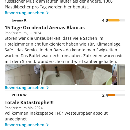
russischer Musik am laufen lauter als der andere. 1000
Plastikbecher pro Tag werden hier benutzt.
Bewertung ansehen
4.0
Jovana K.
15 Tage Occidental Arenas Blancas
Paar
reiste im Juli 2024
Stören war die Unsauberkeit, dass viele Sachen im
Hotelzimmer nicht funktioniert haben wie Tür, Klimaanlage,
Safe.. das Service in den Bars - da konnte man Ewigkeiten
warten. Das Buffet war eecht unsauber. Zufrieden waren wir
mit dem Strand, wunderschön und wird sauber gehalten.
Bewertung ansehen
2.4
PETER W.
Totale Katastrophe!!!
Paar
reiste im Mai 2024
Vollkommen inakzeptabel! Für Westeuropäer absolut
ungeeignet
Bewertung ansehen