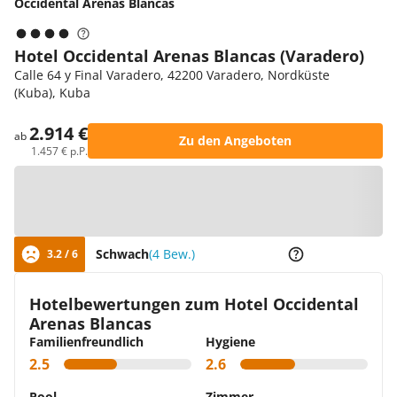
Occidental Arenas Blancas
Hotel Occidental Arenas Blancas (Varadero)
Calle 64 y Final Varadero, 42200 Varadero, Nordküste
(Kuba), Kuba
2.914 €
ab
Zu den Angeboten
1.457 € p.P.
Zur Karte
Schwach
(4 Bew.)
3.2 / 6
Hotelbewertungen zum Hotel Occidental
Arenas Blancas
Familienfreundlich
Hygiene
2.5
2.6
Pool
Zimmer