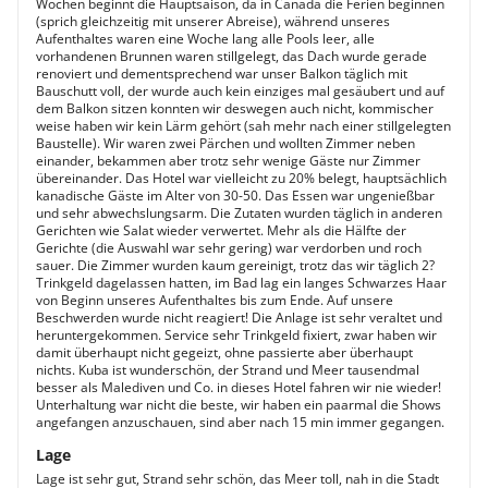
Wochen beginnt die Hauptsaison, da in Canada die Ferien beginnen
(sprich gleichzeitig mit unserer Abreise), während unseres
Aufenthaltes waren eine Woche lang alle Pools leer, alle
vorhandenen Brunnen waren stillgelegt, das Dach wurde gerade
renoviert und dementsprechend war unser Balkon täglich mit
Bauschutt voll, der wurde auch kein einziges mal gesäubert und auf
dem Balkon sitzen konnten wir deswegen auch nicht, kommischer
weise haben wir kein Lärm gehört (sah mehr nach einer stillgelegten
Baustelle). Wir waren zwei Pärchen und wollten Zimmer neben
einander, bekammen aber trotz sehr wenige Gäste nur Zimmer
übereinander. Das Hotel war vielleicht zu 20% belegt, hauptsächlich
kanadische Gäste im Alter von 30-50. Das Essen war ungenießbar
und sehr abwechslungsarm. Die Zutaten wurden täglich in anderen
Gerichten wie Salat wieder verwertet. Mehr als die Hälfte der
Gerichte (die Auswahl war sehr gering) war verdorben und roch
sauer. Die Zimmer wurden kaum gereinigt, trotz das wir täglich 2?
Trinkgeld dagelassen hatten, im Bad lag ein langes Schwarzes Haar
von Beginn unseres Aufenthaltes bis zum Ende. Auf unsere
Beschwerden wurde nicht reagiert! Die Anlage ist sehr veraltet und
heruntergekommen. Service sehr Trinkgeld fixiert, zwar haben wir
damit überhaupt nicht gegeizt, ohne passierte aber überhaupt
nichts. Kuba ist wunderschön, der Strand und Meer tausendmal
besser als Malediven und Co. in dieses Hotel fahren wir nie wieder!
Unterhaltung war nicht die beste, wir haben ein paarmal die Shows
angefangen anzuschauen, sind aber nach 15 min immer gegangen.
Lage
Lage ist sehr gut, Strand sehr schön, das Meer toll, nah in die Stadt