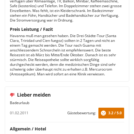
verfügen über Klimaanlage, TV, Balkon, Minibar, Kaffeemaschine,
Safe (kostenlos) und Telefon. Im Doppelzimmer stehen zwei grosse
Einzelbetten. Was fehlt, ist ein Kleiderschrank. Im Badezimmer
stehen ein Föhn, Handtücher und Badehandtücher zur Verfügung.
Die Stromversorgung war in Ordnung.
Preis Leistung / Fazit
Havanna muß man gesehen haben. Die Drei-Städte-Tour (Santa
Clara, Trinidad und Cien fuegoz) sollten in 2 Tagen und nicht an
einem Tag gemacht werden. Die Tour nach Guama mit
anschliessendem Schnorcheln ist empfehlenswert. Die beste
Reisezeit ist ab März bis Mitte/Ende Oktober. Danach ist es sehr
stürmisch. Die Reiseapotheke sollte wirklich sorgfältig
durchgecheckt werden, denn die medizinischen Dinge sind sehr
schwierig oder überhaupt nicht zu erhalten z.B. Mercurocrom
(Antoseptikum). Man wird sofort an eine Klinik verwiesen.
Lieber meiden
Badeurlaub
01.02.2011
Gästebewertung:
3.2 / 5.0
Allgemein / Hotel