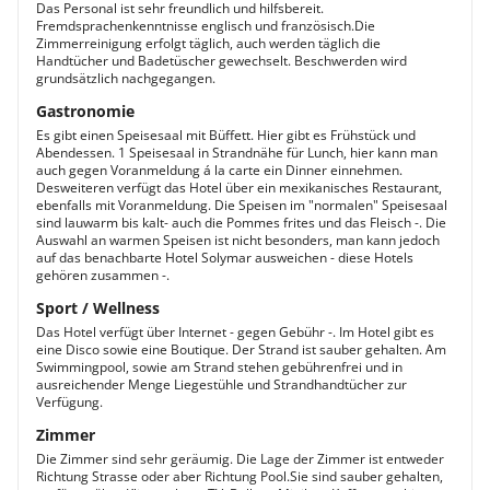
Das Personal ist sehr freundlich und hilfsbereit.
Fremdsprachenkenntnisse englisch und französisch.Die
Zimmerreinigung erfolgt täglich, auch werden täglich die
Handtücher und Badetüscher gewechselt. Beschwerden wird
grundsätzlich nachgegangen.
Gastronomie
Es gibt einen Speisesaal mit Büffett. Hier gibt es Frühstück und
Abendessen. 1 Speisesaal in Strandnähe für Lunch, hier kann man
auch gegen Voranmeldung á la carte ein Dinner einnehmen.
Desweiteren verfügt das Hotel über ein mexikanisches Restaurant,
ebenfalls mit Voranmeldung. Die Speisen im "normalen" Speisesaal
sind lauwarm bis kalt- auch die Pommes frites und das Fleisch -. Die
Auswahl an warmen Speisen ist nicht besonders, man kann jedoch
auf das benachbarte Hotel Solymar ausweichen - diese Hotels
gehören zusammen -.
Sport / Wellness
Das Hotel verfügt über Internet - gegen Gebühr -. Im Hotel gibt es
eine Disco sowie eine Boutique. Der Strand ist sauber gehalten. Am
Swimmingpool, sowie am Strand stehen gebührenfrei und in
ausreichender Menge Liegestühle und Strandhandtücher zur
Verfügung.
Zimmer
Die Zimmer sind sehr geräumig. Die Lage der Zimmer ist entweder
Richtung Strasse oder aber Richtung Pool.Sie sind sauber gehalten,