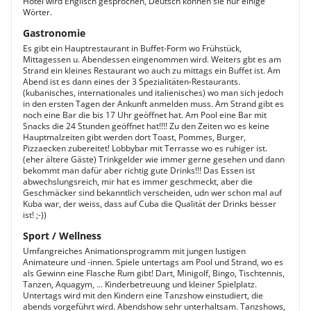
Hotel wird Englisch gesprochen, Deutsch können sie nur einige
Wörter.
Gastronomie
Es gibt ein Hauptrestaurant in Buffet-Form wo Frühstück,
Mittagessen u. Abendessen eingenommen wird. Weiters gbt es am
Strand ein kleines Restaurant wo auch zu mittags ein Buffet ist. Am
Abend ist es dann eines der 3 Spezialitäten-Restaurants.
(kubanisches, internationales und italienisches) wo man sich jedoch
in den ersten Tagen der Ankunft anmelden muss. Am Strand gibt es
noch eine Bar die bis 17 Uhr geöffnet hat. Am Pool eine Bar mit
Snacks die 24 Stunden geöffnet hat!!!! Zu den Zeiten wo es keine
Hauptmalzeiten gibt werden dort Toast, Pommes, Burger,
Pizzaecken zubereitet! Lobbybar mit Terrasse wo es ruhiger ist.
(eher ältere Gäste) Trinkgelder wie immer gerne gesehen und dann
bekommt man dafür aber richtig gute Drinks!!! Das Essen ist
abwechslungsreich, mir hat es immer geschmeckt, aber die
Geschmäcker sind bekanntlich verscheiden, udn wer schon mal auf
Kuba war, der weiss, dass auf Cuba die Qualität der Drinks besser
ist! ;-))
Sport / Wellness
Umfangreiches Animationsprogramm mit jungen lustigen
Animateure und -innen. Spiele untertags am Pool und Strand, wo es
als Gewinn eine Flasche Rum gibt! Dart, Minigolf, Bingo, Tischtennis,
Tanzen, Aquagym, ... Kinderbetreuung und kleiner Spielplatz.
Untertags wird mit den Kindern eine Tanzshow einstudiert, die
abends vorgeführt wird. Abendshow sehr unterhaltsam. Tanzshows,