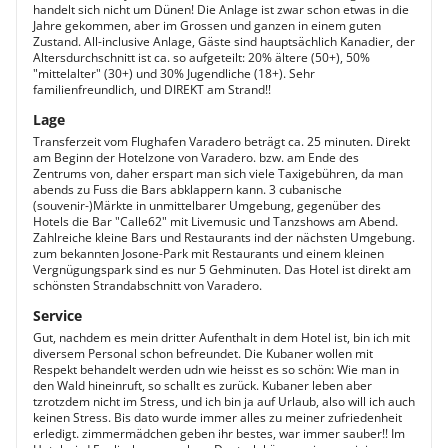
handelt sich nicht um Dünen! Die Anlage ist zwar schon etwas in die
Jahre gekommen, aber im Grossen und ganzen in einem guten
Zustand. All-inclusive Anlage, Gäste sind hauptsächlich Kanadier, der
Altersdurchschnitt ist ca. so aufgeteilt: 20% ältere (50+), 50%
"mittelalter" (30+) und 30% Jugendliche (18+). Sehr
familienfreundlich, und DIREKT am Strand!!
Lage
Transferzeit vom Flughafen Varadero beträgt ca. 25 minuten. Direkt
am Beginn der Hotelzone von Varadero. bzw. am Ende des
Zentrums von, daher erspart man sich viele Taxigebühren, da man
abends zu Fuss die Bars abklappern kann. 3 cubanische
(souvenir-)Märkte in unmittelbarer Umgebung, gegenüber des
Hotels die Bar "Calle62" mit Livemusic und Tanzshows am Abend.
Zahlreiche kleine Bars und Restaurants ind der nächsten Umgebung.
zum bekannten Josone-Park mit Restaurants und einem kleinen
Vergnügungspark sind es nur 5 Gehminuten. Das Hotel ist direkt am
schönsten Strandabschnitt von Varadero.
Service
Gut, nachdem es mein dritter Aufenthalt in dem Hotel ist, bin ich mit
diversem Personal schon befreundet. Die Kubaner wollen mit
Respekt behandelt werden udn wie heisst es so schön: Wie man in
den Wald hineinruft, so schallt es zurück. Kubaner leben aber
tzrotzdem nicht im Stress, und ich bin ja auf Urlaub, also will ich auch
keinen Stress. Bis dato wurde immer alles zu meiner zufriedenheit
erledigt. zimmermädchen geben ihr bestes, war immer sauber!! Im