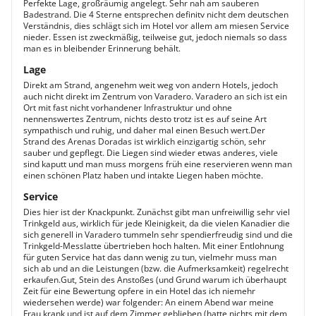
Perfekte Lage, großräumig angelegt. Sehr nah am sauberen
Badestrand. Die 4 Sterne entsprechen definitv nicht dem deutschen
Verständnis, dies schlägt sich im Hotel vor allem am miesen Service
nieder. Essen ist zweckmäßig, teilweise gut, jedoch niemals so dass
man es in bleibender Erinnerung behält.
Lage
Direkt am Strand, angenehm weit weg von andern Hotels, jedoch
auch nicht direkt im Zentrum von Varadero. Varadero an sich ist ein
Ort mit fast nicht vorhandener Infrastruktur und ohne
nennenswertes Zentrum, nichts desto trotz ist es auf seine Art
sympathisch und ruhig, und daher mal einen Besuch wert.Der
Strand des Arenas Doradas ist wirklich einzigartig schön, sehr
sauber und gepflegt. Die Liegen sind wieder etwas anderes, viele
sind kaputt und man muss morgens früh eine reservieren wenn man
einen schönen Platz haben und intakte Liegen haben möchte.
Service
Dies hier ist der Knackpunkt. Zunächst gibt man unfreiwillig sehr viel
Trinkgeld aus, wirklich für jede Kleinigkeit, da die vielen Kanadier die
sich generell in Varadero tummeln sehr spendierfreudig sind und die
Trinkgeld-Messlatte übertrieben hoch halten. Mit einer Entlohnung
für guten Service hat das dann wenig zu tun, vielmehr muss man
sich ab und an die Leistungen (bzw. die Aufmerksamkeit) regelrecht
erkaufen.Gut, Stein des Anstoßes (und Grund warum ich überhaupt
Zeit für eine Bewertung opfere in ein Hotel das ich niemehr
wiedersehen werde) war folgender: An einem Abend war meine
Frau krank und ist auf dem Zimmer geblieben (hatte nichts mit dem