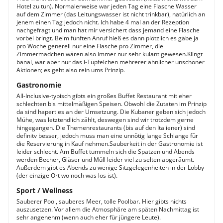
Hotel zu tun). Normalerweise war jeden Tag eine Flasche Wasser
auf dem Zimmer (das Leitungswasser ist nicht trinkbar), natürlich an
jenem einen Tag jedoch nicht. Ich habe 4 mal an der Rezeption
nachgefragt und man hat mir versichert dass jemand eine Flasche
vorbei bringt. Beim fünften Anruf hieß es dann plötzlich es gäbe ja
pro Woche generell nur eine Flasche pro Zimmer, die
Zimmermädchen wären also immer nur sehr kulant gewesen.Klingt
banal, war aber nur das i-Tüpfelchen mehrerer ähnlicher unschöner
Aktionen; es geht also rein ums Prinzip.
Gastronomie
All-Inclusive-typisch gibts ein großes Buffet Restaurant mit eher
schlechten bis mittelmäßigen Speisen. Obwohl die Zutaten im Prinzip
da sind hapert es an der Umsetzung. Die Kubaner geben sich jedoch
Mühe, was letztendlich zählt, deswegen sind wir trotzdem gerne
hingegangen. Die Themenrestaurants (bis auf den Italiener) sind
definitv besser, jedoch muss man eine unnötig lange Schlange für
die Reservierung in Kauf nehmen.Sauberkeit in der Gastronomie ist
leider schlecht. Am Buffet tummeln sich die Spatzen und Abends
werden Becher, Gläser und Müll leider viel zu selten abgeräumt.
Außerdem gibt es Abends zu wenige Sitzgelegenheiten in der Lobby
(der einzige Ort wo noch was los ist).
Sport / Wellness
Sauberer Pool, sauberes Meer, tolle Poolbar. Hier gibts nichts
auszusetzen. Vor allem die Atmosphäre am späten Nachmittag ist
sehr angenehm (wenn auch eher für jüngere Leute).