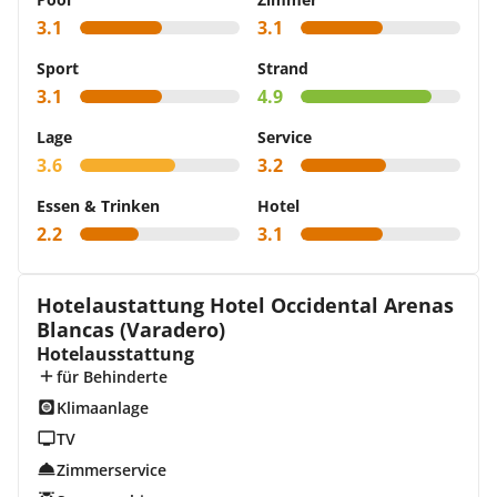
3.1
3.1
Sport
Strand
3.1
4.9
Lage
Service
3.6
3.2
Essen & Trinken
Hotel
2.2
3.1
Hotelaustattung Hotel Occidental Arenas
Blancas (Varadero)
Hotelausstattung
für Behinderte
Klimaanlage
TV
Zimmerservice