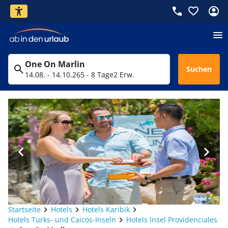
One On Marlin
Suchen
14.08. - 14.10.26
5 - 8 Tage
2 Erw.
Startseite
Hotels
Hotels Karibik
Hotels Turks- und Caicos-Inseln
Hotels Insel Providenciales