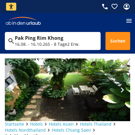
Pak Ping Rim Khong
Suchen
16.08. - 16.10.26
5 - 8 Tage
2 Erw.
Startseite
Hotels
Hotels Asien
Hotels Thailand
Hotels Nordthailand
Hotels Chiang Saen