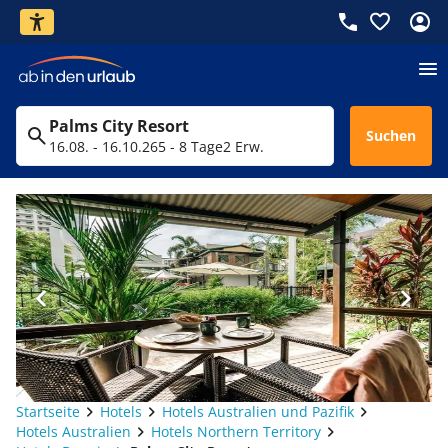
Palms City Resort
Suchen
16.08. - 16.10.26
5 - 8 Tage
2 Erw.
Startseite
Hotels
Hotels Australien und Pazifik
Hotels Australien
Hotels Northern Territory