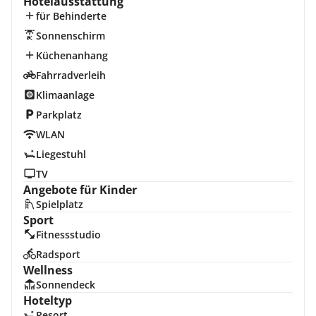
Hotelausstattung
für Behinderte
Sonnenschirm
Küchenanhang
Fahrradverleih
Klimaanlage
Parkplatz
WLAN
Liegestuhl
TV
Angebote für Kinder
Spielplatz
Sport
Fitnessstudio
Radsport
Wellness
Sonnendeck
Hoteltyp
Resort